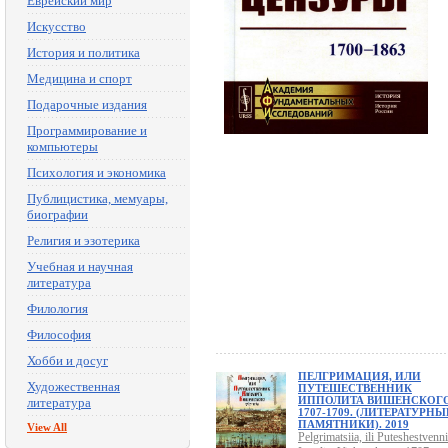
Еврейский мир
Искусство
История и политика
Медицина и спорт
Подарочные издания
Программирование и
компьютеры
Психология и экономика
Публицистика, мемуары,
биографии
Религия и эзотерика
Учебная и научная
литература
Филология
Философия
Хобби и досуг
ПЕЛГРИМАЦИЯ, ИЛИ
Художественная
ПУТЕШЕСТВЕННИК
ИППОЛИТА ВИШЕНСКОГО
литература
1707-1709. (ЛИТЕРАТУРНЫ
ПАМЯТНИКИ). 2019
View All
Pelgrimatsiia, ili Puteshestvenn