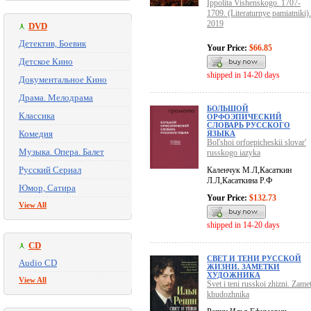
Ippolita Vishenskogo. 1707-
1709. (Literaturnye pamiatniki).
2019
DVD
Детектив, Боевик
Your Price:
$66.85
Детское Кино
shipped in 14-20 days
Документальное Кино
Драма. Мелодрама
БОЛЬШОЙ
Классика
ОРФОЭПИЧЕСКИЙ
СЛОВАРЬ РУССКОГО
Комедия
ЯЗЫКА
Bol'shoi orfoepicheskii slovar'
Музыка. Опера. Балет
russkogo iazyka
Русский Сериал
Каленчук М.Л,Касаткин
Л.Л,Касаткина Р.Ф
Юмор, Сатира
Your Price:
$132.73
View All
shipped in 14-20 days
CD
СВЕТ И ТЕНИ РУССКОЙ
Audio CD
ЖИЗНИ. ЗАМЕТКИ
ХУДОЖНИКА
View All
Svet i teni russkoi zhizni. Zame
khudozhnika