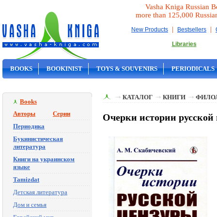
Vasha Kniga Russian B
more than 125,000 Russia
|
|
New Products
Bestsellers
Libraries
BOOKS
BOOKINIST
TOYS & SOUVENIRS
PERIODICALS
ON SALE
КАТАЛОГ
КНИГИ
ФИЛО
Books
Авторы
Серии
Очерки истории русской 
Периодика
Букинистическая
литература
Книги на украинском
языке
Tamizdat
Детская литература
Дом и семья