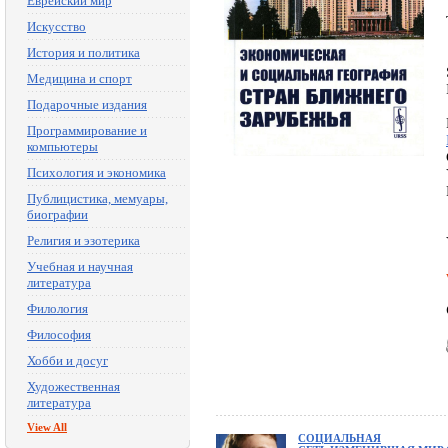
Еврейский мир
Искусство
История и политика
Медицина и спорт
Подарочные издания
Программирование и
компьютеры
Психология и экономика
Публицистика, мемуары,
биографии
Религия и эзотерика
Учебная и научная
литература
Филология
Философия
Хобби и досуг
Художественная
литература
View All
СОЦИАЛЬНАЯ