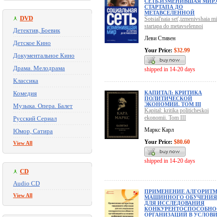
СЕТЬ,ИЗМЕНИВШАЯ МИР.
СТАРТАПА ДО
МЕТАВСЕЛЕННОЙ
DVD
Sotsial'naia set',izmenivshaia mi
startapa do metavselennoi
Детектив, Боевик
Леви Стивен
Детское Кино
Your Price:
$32.99
Документальное Кино
Драма. Мелодрама
shipped in 14-20 days
Классика
Комедия
КАПИТАЛ: КРИТИКА
ПОЛИТИЧЕСКОЙ
ЭКОНОМИИ. ТОМ III
Музыка. Опера. Балет
Kapital: kritika politicheskoi
ekonomii. Tom III
Русский Сериал
Маркс Карл
Юмор, Сатира
Your Price:
$80.60
View All
shipped in 14-20 days
CD
Audio CD
ПРИМЕНЕНИЕ АЛГОРИТ
View All
МАШИННОГО ОБУЧЕНИЯ
ДЛЯ ИССЛЕДОВАНИЯ
КОНКУРЕНТОСПОСОБНО
ОРГАНИЗАЦИЙ В УСЛОВ