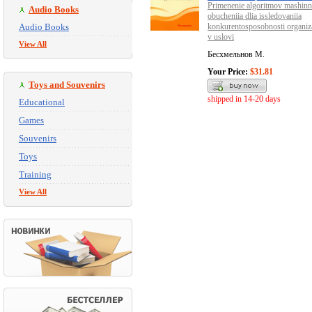
Primenenie algoritmov mashin
Audio Books
obucheniia dlia issledovaniia
Audio Books
konkurentosposobnosti organiza
v uslovi
View All
Бесхмельнов М.
Your Price:
$31.81
Toys and Souvenirs
shipped in 14-20 days
Educational
Games
Souvenirs
Toys
Training
View All