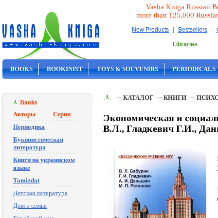
Vasha Kniga Russian B
more than 125,000 Russia
|
|
New Products
Bestsellers
Libraries
BOOKS
BOOKINIST
TOYS & SOUVENIRS
PERIODICALS
ON SALE
КАТАЛОГ
КНИГИ
ПСИХ
Books
Авторы
Серии
Экономическая и социаль
Периодика
В.Л., Гладкевич Г.И., Да
Букинистическая
литература
Книги на украинском
языке
Tamizdat
Детская литература
Дом и семья