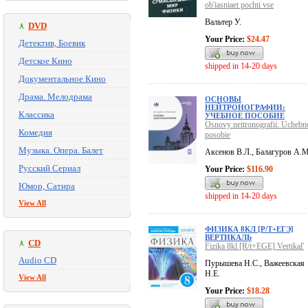
ob'iasniaet pochti vse
Вальтер У.
DVD
Your Price:
$24.47
Детектив, Боевик
Детское Кино
shipped in 14-20 days
Документальное Кино
Драма. Мелодрама
ОСНОВЫ
НЕЙТРОНОГРАФИИ:
Классика
УЧЕБНОЕ ПОСОБИЕ
Osnovy neitronografii: Uchebn
Комедия
posobie
Музыка. Опера. Балет
Аксенов В.Л., Балагуров А.М
Русский Сериал
Your Price:
$116.90
Юмор, Сатира
shipped in 14-20 days
View All
ФИЗИКА 8КЛ [Р/Т+ЕГЭ]
ВЕРТИКАЛЬ
CD
Fizika 8kl [R/t+EGE] Vertikal'
Audio CD
Пурышева Н.С., Важеевская
Н.Е.
View All
Your Price:
$18.28