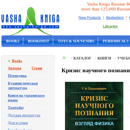
Vasha Kniga Russian B
more than 125,000 Russia
|
|
New Products
Bestsellers
Libraries
BOOKS
BOOKINIST
TOYS & SOUVENIRS
PERIODICALS
ON SALE
КАТАЛОГ
КНИГИ
УЧЕБН
Books
Авторы
Серии
Кризис научного познани
Периодика
Букинистическая
литература
Книги на украинском
языке
Tamizdat
Детская литература
Дом и семья