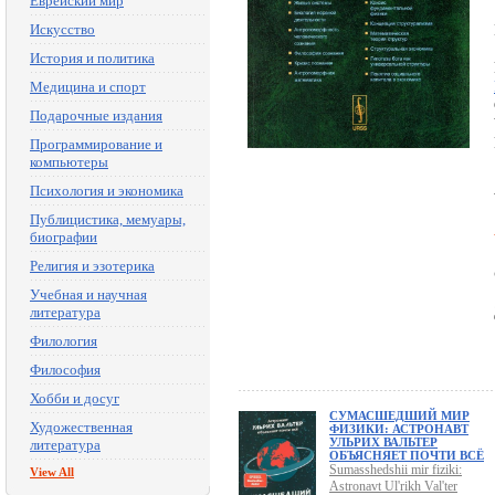
Еврейский мир
Искусство
История и политика
Медицина и спорт
Подарочные издания
Программирование и
компьютеры
Психология и экономика
Публицистика, мемуары,
биографии
Религия и эзотерика
Учебная и научная
литература
Филология
Философия
Хобби и досуг
СУМАСШЕДШИЙ МИР
Художественная
ФИЗИКИ: АСТРОНАВТ
УЛЬРИХ ВАЛЬТЕР
литература
ОБЪЯСНЯЕТ ПОЧТИ ВСЁ
Sumasshedshii mir fiziki:
View All
Astronavt Ul'rikh Val'ter