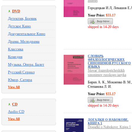
zhitelei
Городецкая И.Л, Левашов Е.
DVD
Your Price:
$55.17
Детектив, Боевик
Детское Кино
shipped in 14-20 days
Документальное Кино
Драма. Мелодрама
Классика
СЛОВАРЬ
Комедия
ФРАЗЕОЛОГИЧЕСКИХ
СИНОНИМОВ РУССКОГО
Музыка. Опера. Балет
ЯЗЫКА
Slovar' frazeologicheskikh
Русский Сериал
sinonimov russkogo iazyka
Юмор, Сатира
Бирих А. К., Мокиенко В. М.
Степанова Л. И.
View All
Your Price:
$55.17
CD
shipped in 14-20 days
Audio CD
View All
ДОГАДКИ О НАБОКОВЕ.
КНИГА 1
Dogadki o Nabokove. Kniga 1