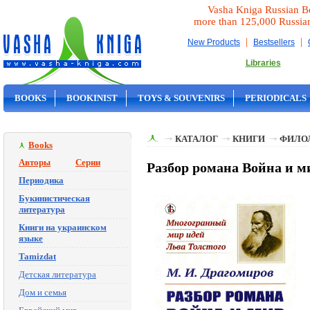
Vasha Kniga Russian B
more than 125,000 Russia
|
|
New Products
Bestsellers
Libraries
BOOKS
BOOKINIST
TOYS & SOUVENIRS
PERIODICALS
ON SALE
КАТАЛОГ
КНИГИ
ФИЛО
Books
Авторы
Серии
Разбор романа Война и м
Периодика
Букинистическая
литература
Книги на украинском
языке
Tamizdat
Детская литература
Дом и семья