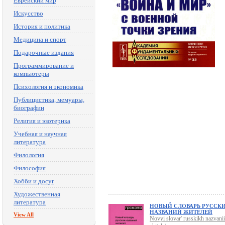
Еврейский мир
Искусство
История и политика
Медицина и спорт
Подарочные издания
Программирование и
компьютеры
Психология и экономика
Публицистика, мемуары,
биографии
Религия и эзотерика
Учебная и научная
литература
Филология
Философия
Хобби и досуг
Художественная
литература
НОВЫЙ СЛОВАРЬ РУССК
НАЗВАНИЙ ЖИТЕЛЕЙ
View All
Novyi slovar' russkikh nazvanii