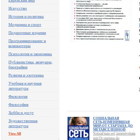
Еврейский мир
Искусство
История и политика
Медицина и спорт
Подарочные издания
Программирование и
компьютеры
Психология и экономика
Публицистика, мемуары,
биографии
Религия и эзотерика
Учебная и научная
литература
Филология
Философия
Хобби и досуг
СОЦИАЛЬНАЯ
Художественная
СЕТЬ,ИЗМЕНИВШАЯ
литература
МИР.ОТ СТАРТАПА ДО
МЕТАВСЕЛЕННОЙ
Sotsial'naia set',izmenivshaia
View All
mir.Ot startapa do