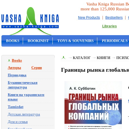
Vasha Kniga Russian B
more than 125,000 Russia
|
|
New Products
Bestsellers
Libraries
BOOKS
BOOKINIST
TOYS & SOUVENIRS
PERIODICALS
ON SALE
КАТАЛОГ
КНИГИ
ПСИХ
Books
Авторы
Серии
Границы рынка глобальн
Периодика
Букинистическая
литература
Книги на украинском
языке
Tamizdat
Детская литература
Дом и семья