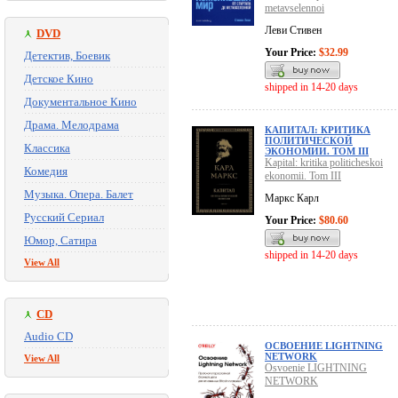
metavselennoi
Леви Стивен
DVD
Your Price:
$32.99
Детектив, Боевик
Детское Кино
shipped in 14-20 days
Документальное Кино
Драма. Мелодрама
КАПИТАЛ: КРИТИКА
ПОЛИТИЧЕСКОЙ
Классика
ЭКОНОМИИ. ТОМ III
Kapital: kritika politicheskoi
Комедия
ekonomii. Tom III
Музыка. Опера. Балет
Маркс Карл
Русский Сериал
Your Price:
$80.60
Юмор, Сатира
shipped in 14-20 days
View All
CD
Audio CD
ОСВОЕНИЕ LIGHTNING
NETWORK
View All
Osvoenie LIGHTNING
NETWORK