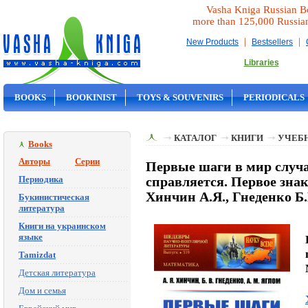
Vasha Kniga Russian B
more than 125,000 Russia
|
|
New Products
Bestsellers
Libraries
BOOKS
BOOKINIST
TOYS & SOUVENIRS
PERIODICALS
ON SALE
КАТАЛОГ
КНИГИ
УЧЕБН
Books
Авторы
Серии
Первые шаги в мир случа
Периодика
справляется. Первое знак
Хинчин А.Я., Гнеденко Б.
Букинистическая
литература
Книги на украинском
языке
Tamizdat
Детская литература
Дом и семья