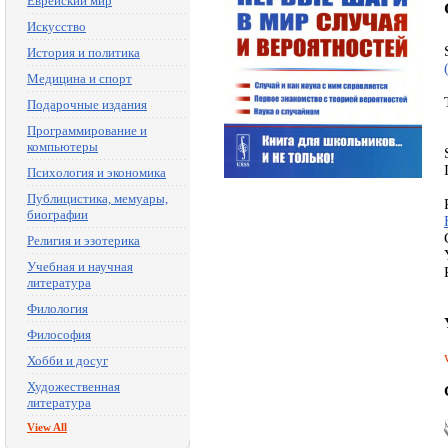
Еврейский мир
Искусство
История и политика
Медицина и спорт
Подарочные издания
Программирование и
компьютеры
Психология и экономика
Публицистика, мемуары,
биографии
Религия и эзотерика
Учебная и научная
литература
Филология
Философия
Хобби и досуг
Художественная
литература
View All