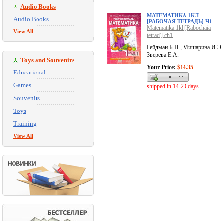
Audio Books
МАТЕМАТИКА 1КЛ
Audio Books
[РАБОЧАЯ ТЕТРАДЬ] Ч1
Matematika 1kl [Rabochaia
View All
tetrad'] ch1
Гейдман Б.П., Мишарина И.Э
Зверева Е.А.
Toys and Souvenirs
Your Price:
$14.35
Educational
Games
shipped in 14-20 days
Souvenirs
Toys
Training
View All