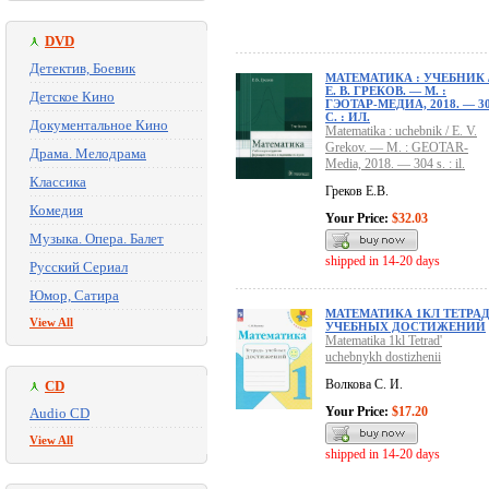
DVD
Детектив, Боевик
МАТЕМАТИКА : УЧЕБНИК 
Е. В. ГРЕКОВ. — М. :
Детское Кино
ГЭОТАР-МЕДИА, 2018. — 3
С. : ИЛ.
Документальное Кино
Matematika : uchebnik / E. V.
Grekov. — M. : GEOTAR-
Драма. Мелодрама
Media, 2018. — 304 s. : il.
Классика
Греков Е.В.
Комедия
Your Price:
$32.03
Музыка. Опера. Балет
shipped in 14-20 days
Русский Сериал
Юмор, Сатира
МАТЕМАТИКА 1КЛ ТЕТРА
View All
УЧЕБНЫХ ДОСТИЖЕНИЙ
Matematika 1kl Tetrad'
uchebnykh dostizhenii
Волкова С. И.
CD
Your Price:
$17.20
Audio CD
View All
shipped in 14-20 days