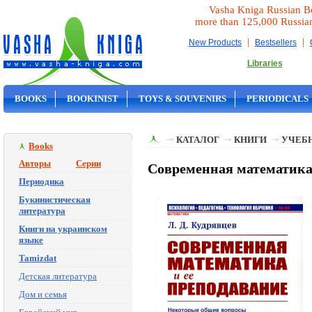
Vasha Kniga Russian B
more than 125,000 Russia
|
|
New Products
Bestsellers
Libraries
BOOKS
BOOKINIST
TOYS & SOUVENIRS
PERIODICALS
ON SALE
КАТАЛОГ
КНИГИ
УЧЕБН
Books
Авторы
Серии
Современная математика 
Периодика
Букинистическая
литература
Книги на украинском
языке
Tamizdat
Детская литература
Дом и семья