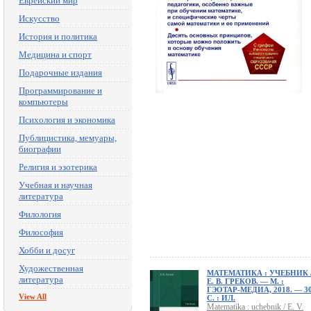
Еврейский мир
Искусство
История и политика
Медицина и спорт
Подарочные издания
Программирование и
компьютеры
Психология и экономика
Публицистика, мемуары,
биографии
Религия и эзотерика
Учебная и научная
литература
Филология
Философия
Хобби и досуг
Художественная
МАТЕМАТИКА : УЧЕБНИК 
литература
Е. В. ГРЕКОВ. — М. :
ГЭОТАР-МЕДИА, 2018. — 3
View All
С. : ИЛ.
Matematika : uchebnik / E. V.