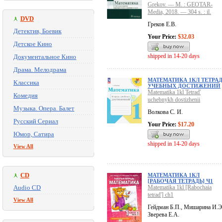
Grekov. — M. : GEOTAR-
Media, 2018. — 304 s. : il.
DVD
Греков Е.В.
Детектив, Боевик
Your Price:
$32.03
Детское Кино
shipped in 14-20 days
Документальное Кино
Драма. Мелодрама
МАТЕМАТИКА 1КЛ ТЕТРА
Классика
УЧЕБНЫХ ДОСТИЖЕНИЙ
Matematika 1kl Tetrad'
Комедия
uchebnykh dostizhenii
Музыка. Опера. Балет
Волкова С. И.
Русский Сериал
Your Price:
$17.20
Юмор, Сатира
shipped in 14-20 days
View All
CD
МАТЕМАТИКА 1КЛ
[РАБОЧАЯ ТЕТРАДЬ] Ч1
Audio CD
Matematika 1kl [Rabochaia
tetrad'] ch1
View All
Гейдман Б.П., Мишарина И.Э
Зверева Е.А.