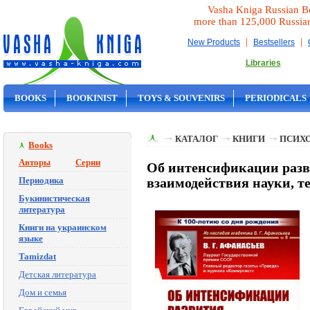
Vasha Kniga Russian B
more than 125,000 Russia
|
|
New Products
Bestsellers
Libraries
BOOKS
BOOKINIST
TOYS & SOUVENIRS
PERIODICALS
ON SALE
КАТАЛОГ
КНИГИ
ПСИХ
Books
Авторы
Серии
Об интенсификации разв
Периодика
взаимодействия науки, т
Букинистическая
литература
Книги на украинском
языке
Tamizdat
Детская литература
Дом и семья