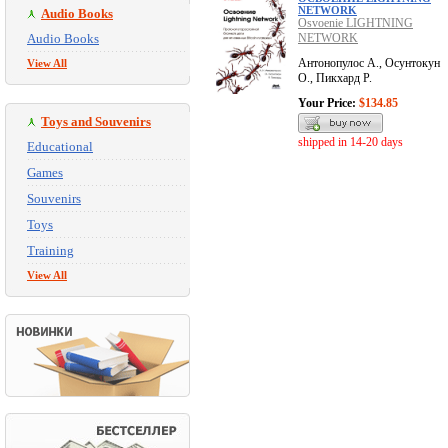
NETWORK
Audio Books
Osvoenie LIGHTNING
Audio Books
NETWORK
Антонопулос А., Осунтокун
View All
О., Пикхард Р.
Your Price:
$134.85
Toys and Souvenirs
shipped in 14-20 days
Educational
Games
Souvenirs
Toys
Training
View All