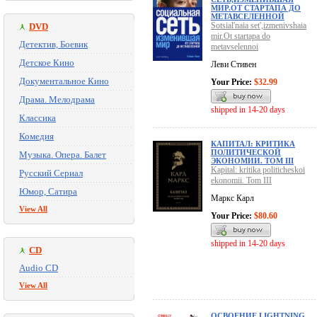
МИР.ОТ СТАРТАПА ДО
МЕТАВСЕЛЕННОЙ
Sotsial'naia set',izmenivshaia
DVD
mir.Ot startapa do
Детектив, Боевик
metavselennoi
Детское Кино
Леви Стивен
Документальное Кино
Your Price:
$32.99
Драма. Мелодрама
shipped in 14-20 days
Классика
Комедия
КАПИТАЛ: КРИТИКА
ПОЛИТИЧЕСКОЙ
Музыка. Опера. Балет
ЭКОНОМИИ. ТОМ III
Kapital: kritika politicheskoi
Русский Сериал
ekonomii. Tom III
Юмор, Сатира
Маркс Карл
View All
Your Price:
$80.60
shipped in 14-20 days
CD
Audio CD
View All
ОСВОЕНИЕ LIGHTNING