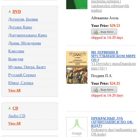
izucheniia sufiiskoi i
vaishnavskoi religioznykh
traditsii
DVD
Айтжанова Асель
Детектив, Боевик
Your Price:
$29.53
Детское Кино
Документальное Кино
shipped in 14-20 days
Драма. Мелодрама
Классика
ВИ ДЕРВИШИ В
МУСУЛЬМАНСКОМ МИРЕ
Комедия
(16+)
VI Dervishi v musul'manskom
Музыка. Опера. Балет
mire (16+)
Русский Сериал
Позднев П.А.
Юмор, Сатира
Your Price:
$24.35
View All
shipped in 14-20 days
CD
Audio CD
ПРЕКРАСНЫЕ ДУА
(АУДИОЗАПИСИ ПО QR-
View All
КОДУ)
Prekrasnye dua (audiozapisi po
QR-kodu)