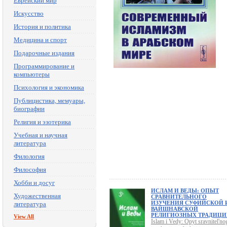
Еврейский мир
Искусство
История и политика
Медицина и спорт
Подарочные издания
Программирование и
компьютеры
Психология и экономика
Публицистика, мемуары,
биографии
Религия и эзотерика
Учебная и научная
литература
Филология
Философия
Хобби и досуг
ИСЛАМ И ВЕДЫ: ОПЫТ
Художественная
СРАВНИТЕЛЬНОГО
ИЗУЧЕНИЯ СУФИЙСКОЙ 
литература
ВАЙШНАВСКОЙ
РЕЛИГИОЗНЫХ ТРАДИЦ
View All
Islam i Vedy: Opyt sravnitel'no