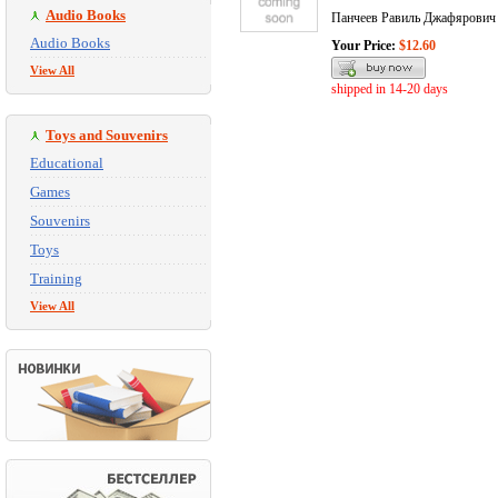
Audio Books
Панчеев Равиль Джафярович
Audio Books
Your Price:
$12.60
View All
shipped in 14-20 days
Toys and Souvenirs
Educational
Games
Souvenirs
Toys
Training
View All