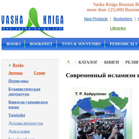
Vasha Kniga Russian B
more than 125,000 Russia
|
|
New Products
Bestsellers
Libraries
BOOKS
BOOKINIST
TOYS & SOUVENIRS
PERIODICALS
ON SALE
КАТАЛОГ
КНИГИ
РЕЛИГ
Books
Авторы
Серии
Современный исламизм в 
Периодика
Букинистическая
литература
Книги на украинском
языке
Tamizdat
Детская литература
Дом и семья