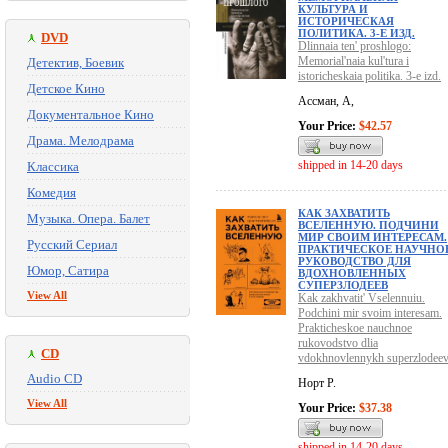
КУЛЬТУРА И
ИСТОРИЧЕСКАЯ
ПОЛИТИКА. 3-Е ИЗД.
DVD
Dlinnaia ten' proshlogo:
Memorial'naia kul'tura i
Детектив, Боевик
istoricheskaia politika. 3-e izd.
Детское Кино
Ассман, А,
Документальное Кино
Your Price:
$42.57
Драма. Мелодрама
shipped in 14-20 days
Классика
Комедия
КАК ЗАХВАТИТЬ
Музыка. Опера. Балет
ВСЕЛЕННУЮ. ПОДЧИНИ
МИР СВОИМ ИНТЕРЕСАМ.
Русский Сериал
ПРАКТИЧЕСКОЕ НАУЧНО
РУКОВОДСТВО ДЛЯ
Юмор, Сатира
ВДОХНОВЛЕННЫХ
СУПЕРЗЛОДЕЕВ
View All
Kak zakhvatit' Vselennuiu.
Podchini mir svoim interesam.
Prakticheskoe nauchnoe
rukovodstvo dlia
CD
vdokhnovlennykh superzlodee
Audio CD
Норт Р.
View All
Your Price:
$37.38
shipped in 14-20 days