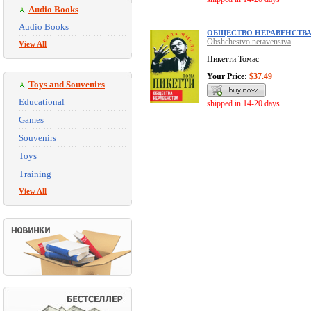
Audio Books
Audio Books
ОБЩЕСТВО НЕРАВЕНСТВ
Obshchestvo neravenstva
View All
Пикетти Томас
Your Price:
$37.49
Toys and Souvenirs
Educational
shipped in 14-20 days
Games
Souvenirs
Toys
Training
View All