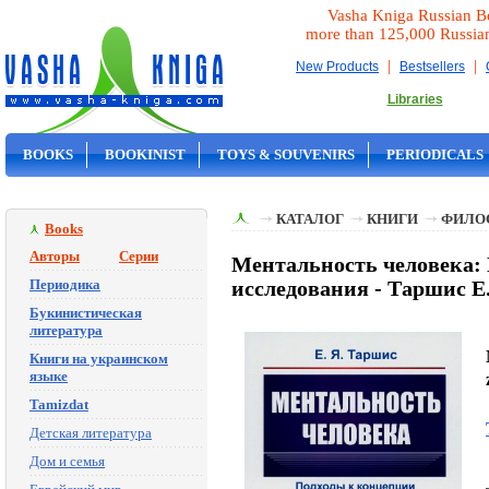
Vasha Kniga Russian B
more than 125,000 Russia
|
|
New Products
Bestsellers
Libraries
BOOKS
BOOKINIST
TOYS & SOUVENIRS
PERIODICALS
ON SALE
КАТАЛОГ
КНИГИ
ФИЛО
Books
Авторы
Серии
Ментальность человека: 
Периодика
исследования - Таршис Е
Букинистическая
литература
Книги на украинском
языке
Tamizdat
Детская литература
Дом и семья