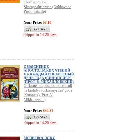
chest' ikony Ee
Skoroposlushnitsa (Dukhovnoe
Preobrazhenie)
Your Price:
$8.10
shipped in 14-20 days
ОБЪЯСНЕНИЕ
АПОСТОЛЬСКИХ ЧТЕНИЙ
НА КАЖДЫЙ ВОСКРЕСНЫЙ
ДЕНЬ ГОДА (СИНОПСИСЪ)
(ПРОТ. В. МИХАЙЛОВСКИЙ)
Ob'iasnenie apostol'skikh chtenii
na kazhdyi voskresnyi den' goda
(Sinopsis') (Prot. V.
Mikhailovskii)
Your Price:
$35.21
shipped in 14-20 days
МОЛИТВОСЛОВ С