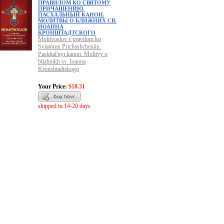
ПРАВИЛОМ КО СВЯТОМУ
ПРИЧАЩЕНИЮ.
ПАСХАЛЬНЫЙ КАНОН.
МОЛИТВЫ О БЛИЖНИХ СВ.
ИОАННА
КРОНШТАДТСКОГО
Molitvoslov s pravilom ko
Sviatomu Prichashcheniiu.
Paskhal'nyi kanon. Molitvy o
blizhnikh sv. Ioanna
Kronshtadtskogo
Your Price:
$10.31
shipped in 14-20 days