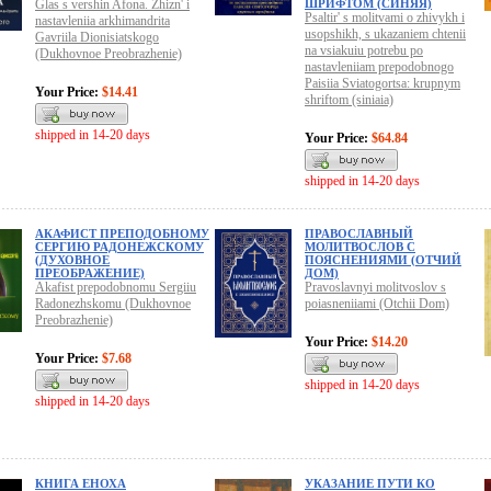
Glas s vershin Afona. Zhizn' i
ШРИФТОМ (СИНЯЯ)
Psaltir' s molitvami o zhivykh i
nastavleniia arkhimandrita
usopshikh, s ukazaniem chtenii
Gavriila Dionisiatskogo
na vsiakuiu potrebu po
(Dukhovnoe Preobrazhenie)
nastavleniiam prepodobnogo
Paisiia Sviatogortsa: krupnym
Your Price:
$14.41
shriftom (siniaia)
shipped in 14-20 days
Your Price:
$64.84
shipped in 14-20 days
АКАФИСТ ПРЕПОДОБНОМУ
ПРАВОСЛАВНЫЙ
СЕРГИЮ РАДОНЕЖСКОМУ
МОЛИТВОСЛОВ С
(ДУХОВНОЕ
ПОЯСНЕНИЯМИ (ОТЧИЙ
ПРЕОБРАЖЕНИЕ)
ДОМ)
Akafist prepodobnomu Sergiiu
Pravoslavnyi molitvoslov s
Radonezhskomu (Dukhovnoe
poiasneniiami (Otchii Dom)
Preobrazhenie)
Your Price:
$14.20
Your Price:
$7.68
shipped in 14-20 days
shipped in 14-20 days
КНИГА ЕНОХА
УКАЗАНИЕ ПУТИ КО