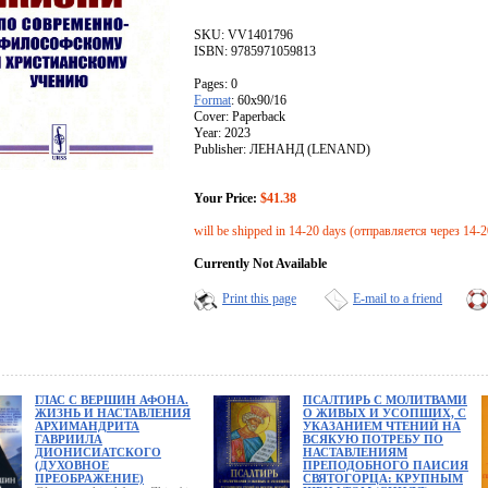
SKU: VV1401796
ISBN: 9785971059813
Pages: 0
Format
: 60x90/16
Cover: Paperback
Year: 2023
Publisher: ЛЕНАНД (LENAND)
Your Price:
$41.38
will be shipped in 14-20 days (отправляется через 14-2
Currently Not Available
Print this page
E-mail to a friend
ГЛАС С ВЕРШИН АФОНА.
ПСАЛТИРЬ С МОЛИТВАМИ
ЖИЗНЬ И НАСТАВЛЕНИЯ
О ЖИВЫХ И УСОПШИХ, С
АРХИМАНДРИТА
УКАЗАНИЕМ ЧТЕНИЙ НА
ГАВРИИЛА
ВСЯКУЮ ПОТРЕБУ ПО
ДИОНИСИАТСКОГО
НАСТАВЛЕНИЯМ
(ДУХОВНОЕ
ПРЕПОДОБНОГО ПАИСИЯ
ПРЕОБРАЖЕНИЕ)
СВЯТОГОРЦА: КРУПНЫМ