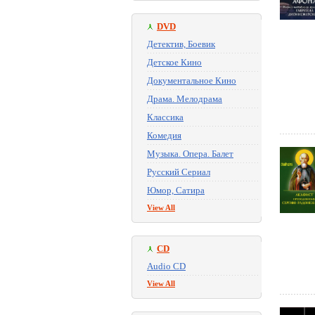
DVD
Детектив, Боевик
Детское Кино
Документальное Кино
Драма. Мелодрама
Классика
Комедия
Музыка. Опера. Балет
Русский Сериал
Юмор, Сатира
View All
CD
Audio CD
View All