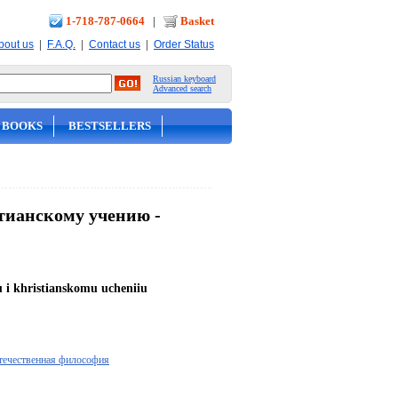
1-718-787-0664
|
Basket
|
|
|
bout us
F.A.Q.
Contact us
Order Status
Russian keyboard
Advanced search
 BOOKS
BESTSELLERS
тианскому учению -
u i khristianskomu ucheniiu
течественная философия