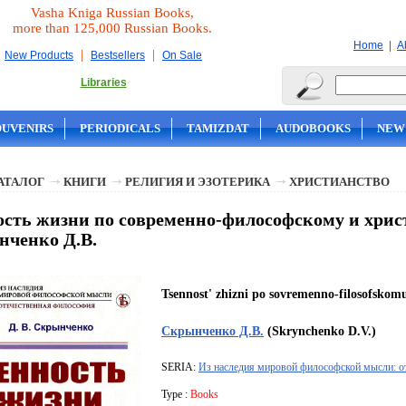
Vasha Kniga Russian Books,
more than 125,000 Russian Books.
|
Home
A
|
|
New Products
Bestsellers
On Sale
Libraries
OUVENIRS
PERIODICALS
TAMIZDAT
AUDOBOOKS
NEW
АТАЛОГ
КНИГИ
РЕЛИГИЯ И ЭЗОТЕРИКА
ХРИСТИАНСТВО
сть жизни по современно-философскому и хрис
ченко Д.В.
Tsennost' zhizni po sovremenno-filosofskom
Скрынченко Д.В.
(Skrynchenko D.V.)
SERIA:
Из наследия мировой философской мысли: о
Type :
Books