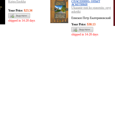
Kniga Enokha
СПАСЕНИЮ: ОПЫТ
АСКЕТИКИ
Ukazanie puti ko spaseniiu: opyt
Your Price:
$23.34
asketiki
Епископ Петр Екатериновский
shipped in 14-20 days
Your Price:
$30.13
shipped in 14-20 days