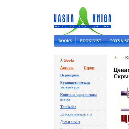
BOOKS
BOOKINIST
TOYS & S
ON SALE
К
Books
Авторы
Серии
Ценно
Периодика
Скрын
Букинистическая
литература
Книги на украинском
языке
Tamizdat
Детская литература
Дом и семья