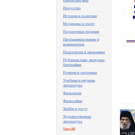
Еврейский мир
Искусство
История и политика
Медицина и спорт
Подарочные издания
Программирование и
компьютеры
Психология и экономика
Публицистика, мемуары,
биографии
Религия и эзотерика
Учебная и научная
литература
Филология
Философия
Хобби и досуг
Художественная
литература
View All