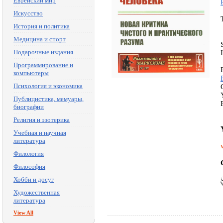
Еврейский мир
Искусство
История и политика
Медицина и спорт
Подарочные издания
Программирование и
компьютеры
Психология и экономика
Публицистика, мемуары,
биографии
Религия и эзотерика
Учебная и научная
литература
Филология
Философия
Хобби и досуг
Художественная
литература
View All