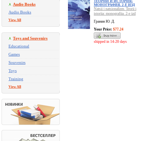
ТЕОРИИ И ИСТОРИЯ:
Audio Books
МОНОГРАФИЯ. 2-Е ИЗД
Natsii i natsionalizm. Teorii i
Audio Books
istoriia: monografiia. 2-e izd
View All
Гранин Ю. Д.
Your Price:
$77.24
Toys and Souvenirs
shipped in 14-20 days
Educational
Games
Souvenirs
Toys
Training
View All