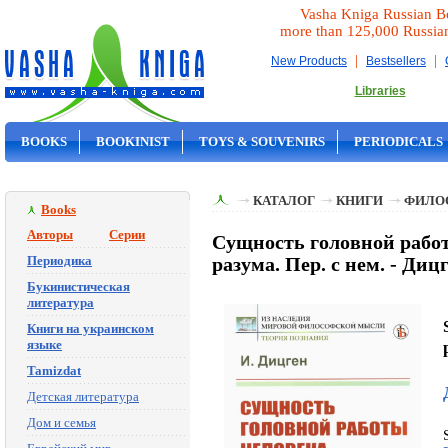
Vasha Kniga Russian B
more than 125,000 Russia
|
|
New Products
Bestsellers
Libraries
BOOKS
BOOKINIST
TOYS & SOUVENIRS
PERIODICALS
ON SALE
КАТАЛОГ
КНИГИ
ФИЛО
Books
Авторы
Серии
Сущность головной работ
Периодика
разума. Пер. с нем. - Диц
Букинистическая
литература
Книги на украинском
языке
Tamizdat
Детская литература
Дом и семья