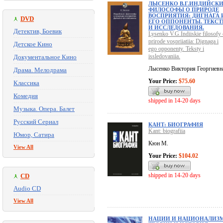
ЛЫСЕНКО В.Г.ИНДИЙСК
ФИЛОСОФЫ О ПРИРОДЕ
ВОСПРИЯТИЯ: ДИГНАГА 
DVD
ЕГО ОППОНЕНТЫ. ТЕКС
И ИССЛЕДОВАНИЯ.
Детектив, Боевик
Lysenko V.G.Indiiskie filosofy
prirode vospriiatiia: Dignaga i
Детское Кино
ego opponenty. Teksty i
issledovaniia.
Документальное Кино
Лысенко Виктория Георгиевн
Драма. Мелодрама
Your Price:
$75.60
Классика
Комедия
shipped in 14-20 days
Музыка. Опера. Балет
Русский Сериал
КАНТ: БИОГРАФИЯ
Kant: biografiia
Юмор, Сатира
Кюн М.
View All
Your Price:
$104.02
shipped in 14-20 days
CD
Audio CD
View All
НАЦИИ И НАЦИОНАЛИЗМ