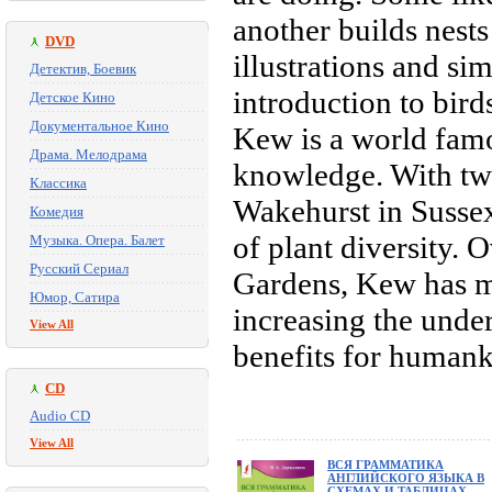
another builds nests
DVD
illustrations and sim
Детектив, Боевик
introduction to bird
Детское Кино
Документальное Кино
Kew is a world famo
Драма. Мелодрама
knowledge. With tw
Классика
Wakehurst in Sussex
Комедия
of plant diversity. 
Музыка. Опера. Балет
Русский Сериал
Gardens, Kew has m
Юмор, Сатира
increasing the unde
View All
benefits for humank
CD
Audio CD
View All
ВСЯ ГРАММАТИКА
АНГЛИЙСКОГО ЯЗЫКА В
СХЕМАХ И ТАБЛИЦАХ