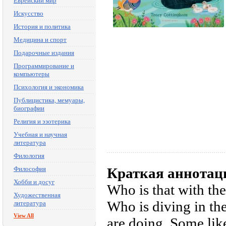
Еврейский мир
Искусство
История и политика
Медицина и спорт
Подарочные издания
Программирование и
компьютеры
Психология и экономика
Публицистика, мемуары,
биографии
Религия и эзотерика
Учебная и научная
литература
Филология
Философия
Краткая аннотац
Хобби и досуг
Who is that with th
Художественная
Who is diving in the
литература
View All
are doing. Some like