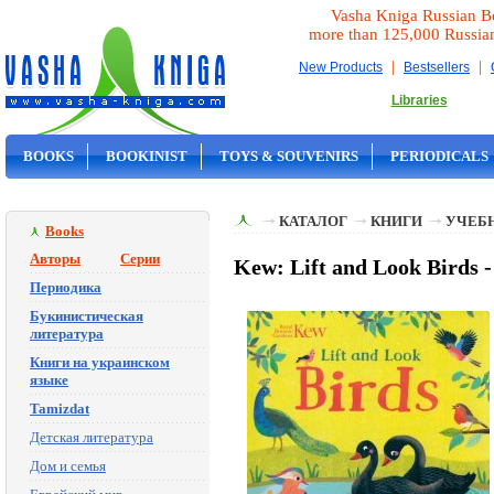
Vasha Kniga Russian B
more than 125,000 Russia
|
|
New Products
Bestsellers
Libraries
BOOKS
BOOKINIST
TOYS & SOUVENIRS
PERIODICALS
ON SALE
КАТАЛОГ
КНИГИ
УЧЕБН
Books
Авторы
Серии
Kew: Lift and Look Birds 
Периодика
Букинистическая
литература
Книги на украинском
языке
Tamizdat
Детская литература
Дом и семья