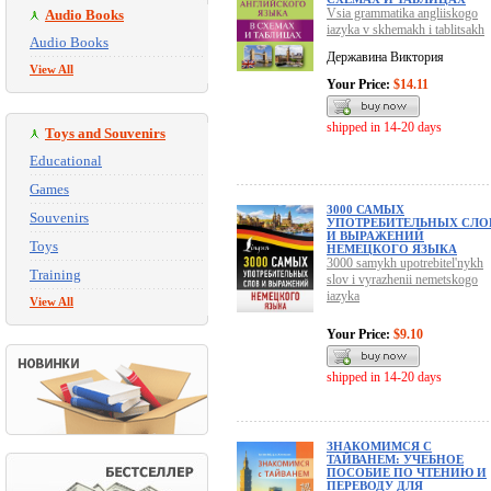
Vsia grammatika angliiskogo
Audio Books
iazyka v skhemakh i tablitsakh
Audio Books
Державина Виктория
View All
Your Price:
$14.11
shipped in 14-20 days
Toys and Souvenirs
Educational
Games
3000 САМЫХ
Souvenirs
УПОТРЕБИТЕЛЬНЫХ СЛО
И ВЫРАЖЕНИЙ
Toys
НЕМЕЦКОГО ЯЗЫКА
3000 samykh upotrebitel'nykh
Training
slov i vyrazhenii nemetskogo
iazyka
View All
Your Price:
$9.10
shipped in 14-20 days
ЗНАКОМИМСЯ С
ТАЙВАНЕМ: УЧЕБНОЕ
ПОСОБИЕ ПО ЧТЕНИЮ И
ПЕРЕВОДУ ДЛЯ