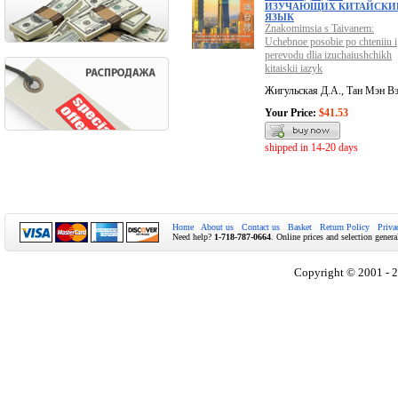
ИЗУЧАЮЩИХ КИТАЙСКИ
ЯЗЫК
Znakomimsia s Taivanem:
Uchebnoe posobie po chteniiu i
perevodu dlia izuchaiushchikh
kitaiskii iazyk
Жигульская Д.А., Тан Мэн В
Your Price:
$41.53
shipped in 14-20 days
Home
About us
Contact us
Basket
Return Policy
Priva
Need help?
1-718-787-0664
. Online prices and selection genera
Copyright © 2001 - 2