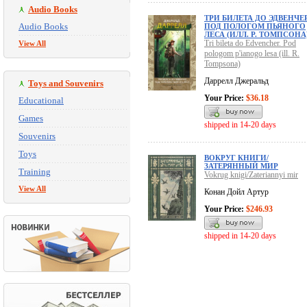
Audio Books
ТРИ БИЛЕТА ДО ЭДВЕНЧЕР
Audio Books
ПОД ПОЛОГОМ ПЬЯНОГО
ЛЕСА (ИЛЛ. Р. ТОМПСОНА
Tri bileta do Edvencher. Pod
View All
pologom p'ianogo lesa (ill. R.
Tompsona)
Даррелл Джеральд
Toys and Souvenirs
Your Price:
$36.18
Educational
Games
shipped in 14-20 days
Souvenirs
Toys
ВОКРУГ КНИГИ/
ЗАТЕРЯННЫЙ МИР
Training
Vokrug knigi/Zateriannyi mir
View All
Конан Дойл Артур
Your Price:
$246.93
shipped in 14-20 days