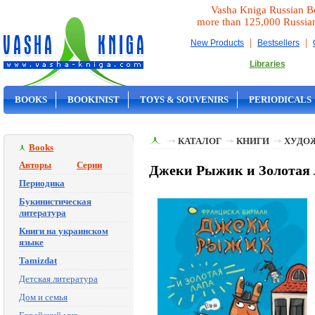
Vasha Kniga Russian B
more than 125,000 Russia
|
|
New Products
Bestsellers
Libraries
BOOKS
BOOKINIST
TOYS & SOUVENIRS
PERIODICALS
ON SALE
КАТАЛОГ
КНИГИ
ХУДО
Books
Авторы
Серии
Джеки Рыжик и Золотая 
Периодика
Букинистическая
литература
Книги на украинском
языке
Tamizdat
Детская литература
Дом и семья