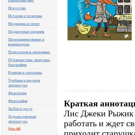
Еврейский мир
Искусство
История и политика
Медицина и спорт
Подарочные издания
Программирование и
компьютеры
Психология и экономика
Публицистика, мемуары,
биографии
Религия и эзотерика
Учебная и научная
литература
Филология
Философия
Краткая аннотац
Хобби и досуг
Лис Джеки Рыжик -
Художественная
работать и ждет с
литература
View All
приходит старушк