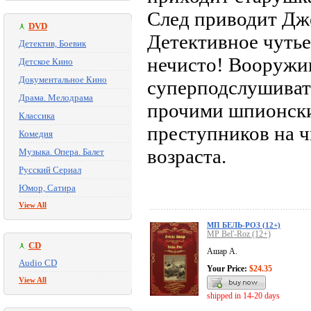
След приводит Дже
DVD
Детективное чутье
Детектив, Боевик
нечисто! Вооружи
Детское Кино
Документальное Кино
суперподслушиват
Драма. Мелодрама
прочими шпионск
Классика
преступников на 
Комедия
возраста.
Музыка. Опера. Балет
Русский Сериал
Юмор, Сатира
View All
МП БЕЛЬ-РОЗ (12+)
MP Bel'-Roz (12+)
CD
Ашар А.
Audio CD
Your Price:
$24.35
View All
shipped in 14-20 days