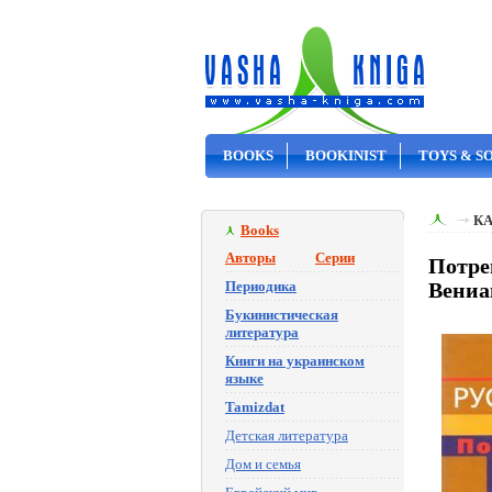
BOOKS
BOOKINIST
TOYS & S
ON SALE
К
Books
Авторы
Серии
Потрен
Периодика
Вениа
Букинистическая
литература
Книги на украинском
языке
Tamizdat
Детская литература
Дом и семья