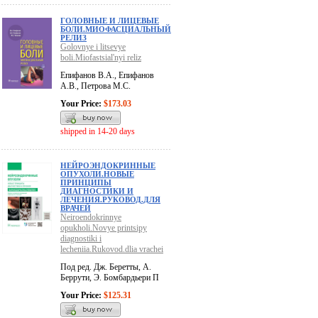
ГОЛОВНЫЕ И ЛИЦЕВЫЕ
БОЛИ.МИОФАСЦИАЛЬНЫЙ
РЕЛИЗ
Golovnye i litsevye
boli.Miofastsial'nyi reliz
Епифанов В.А., Епифанов
А.В., Петрова М.С.
Your Price:
$173.03
shipped in 14-20 days
НЕЙРОЭНДОКРИННЫЕ
ОПУХОЛИ.НОВЫЕ
ПРИНЦИПЫ
ДИАГНОСТИКИ И
ЛЕЧЕНИЯ.РУКОВОД.ДЛЯ
ВРАЧЕЙ
Neiroendokrinnye
opukholi.Novye printsipy
diagnostiki i
lecheniia.Rukovod.dlia vrachei
Под ред. Дж. Беретты, А.
Беррути, Э. Бомбардьери П
Your Price:
$125.31