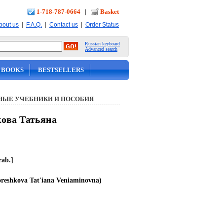
1-718-787-0664
|
Basket
|
|
|
bout us
F.A.Q.
Contact us
Order Status
Russian keyboard
Advanced search
 BOOKS
BESTSELLERS
ЫЕ УЧЕБНИКИ И ПОСОБИЯ
шкова Татьяна
rab.]
reshkova Tat'iana Veniaminovna)