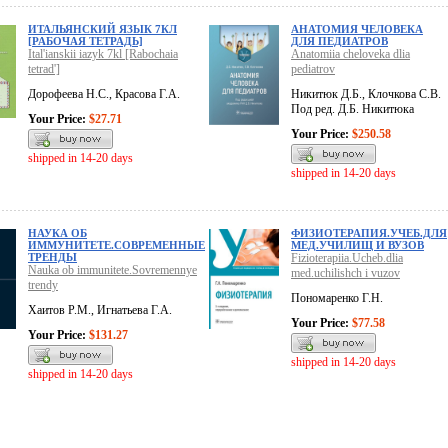
ИТАЛЬЯНСКИЙ ЯЗЫК 7КЛ
АНАТОМИЯ ЧЕЛОВЕКА
[РАБОЧАЯ ТЕТРАДЬ]
ДЛЯ ПЕДИАТРОВ
Ital'ianskii iazyk 7kl [Rabochaia
Anatomiia cheloveka dlia
tetrad']
pediatrov
Дорофеева Н.С., Красова Г.А.
Никитюк Д.Б., Клочкова С.В.
Под ред. Д.Б. Никитюка
Your Price:
$27.71
Your Price:
$250.58
shipped in 14-20 days
shipped in 14-20 days
НАУКА ОБ
ФИЗИОТЕРАПИЯ.УЧЕБ.ДЛЯ
ИММУНИТЕТЕ.СОВРЕМЕННЫЕ
МЕД.УЧИЛИЩ И ВУЗОВ
ТРЕНДЫ
Fizioterapiia.Ucheb.dlia
Nauka ob immunitete.Sovremennye
med.uchilishch i vuzov
trendy
Пономаренко Г.Н.
Хаитов Р.М., Игнатьева Г.А.
Your Price:
$77.58
Your Price:
$131.27
shipped in 14-20 days
shipped in 14-20 days