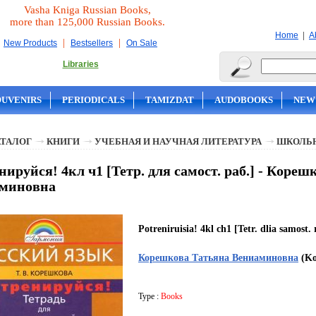
Vasha Kniga Russian Books,
more than 125,000 Russian Books.
|
Home
A
|
|
New Products
Bestsellers
On Sale
Libraries
OUVENIRS
PERIODICALS
TAMIZDAT
AUDOBOOKS
NEW
АТАЛОГ
КНИГИ
УЧЕБНАЯ И НАУЧНАЯ ЛИТЕРАТУРА
ШКОЛЬН
ируйся! 4кл ч1 [Тетр. для самост. раб.] - Коре
миновна
Potreniruisia! 4kl ch1 [Tetr. dlia samost. 
Корешкова Татьяна Вениаминовна
(Ko
Type :
Books