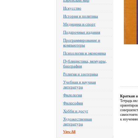
Еврейский мир
Искусство
История и политика
Медицина и спорт
Подарочные издания
Программирование и
компьютеры
Психология и экономика
Публицистика, мемуары,
биографии
Религия и эзотерика
Учебная и научная
литература
Филология
Краткая а
Тетрадь яв
Философия
ориентиров
совершенст
Хобби и досуг
самостояте
Художественная
к изучению
литература
View All