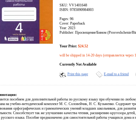
SKU: VV1401648
ISBN: 9785090984003
Pages: 96
Cover: Paperback
Year: 2023
Publisher: Просвещение/Бином (Prosveshchenie/B
Your Price:
$24.52
will be shipped in 14-20 days (отправляется через 
Currently Not Available
Print this page
E-mail to a friend
ннотация:
ляется пособием для дополнительной работы по русскому языку при обучении по любому
ана на учебно-методический комплект М. С. Соловейчик, Н. С. Кузьменко. Содержит т
вования орфографических и грамматических умений младших школьников, для развити
льности. Способствует так же улучшению качества чтения, расширению кругозора детей, 
 русского языка. Пособие предназначено для самостоятельной работы учащихся дома и в 