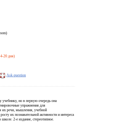
inom)
14-20 дня)
Ask question
 учебнику, но в первую очередь она
ренировочные упражнения для
я их речи, мышления, учебной
росту их познавательной активности и интереса
школе. 2-е издание, стереотипное.