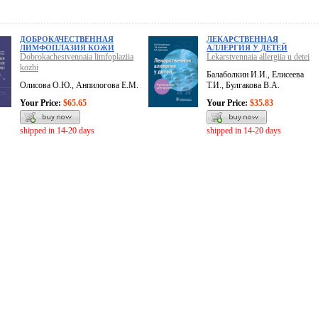
ДОБРОКАЧЕСТВЕННАЯ
ЛЕКАРСТВЕННАЯ
ЛИМФОПЛАЗИЯ КОЖИ
АЛЛЕРГИЯ У ДЕТЕЙ
Dobrokachestvennaia limfoplaziia
Lekarstvennaia allergiia u detei
kozhi
Балаболкин И.И., Елисеева
Олисова О.Ю., Анпилогова Е.М.
Т.И., Булгакова В.А.
Your Price:
$65.65
Your Price:
$35.83
shipped in 14-20 days
shipped in 14-20 days