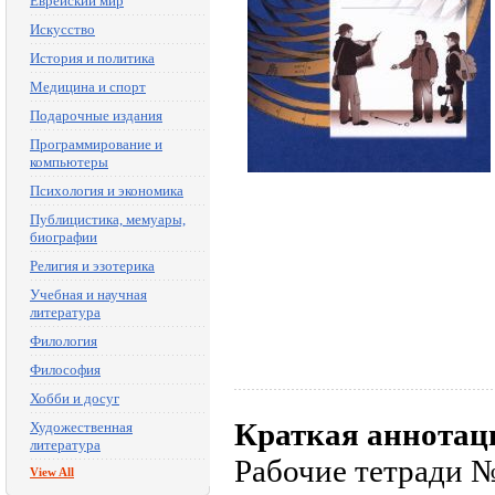
Еврейский мир
Искусство
История и политика
Медицина и спорт
Подарочные издания
Программирование и
компьютеры
Психология и экономика
Публицистика, мемуары,
биографии
Религия и эзотерика
Учебная и научная
литература
Филология
Философия
Хобби и досуг
Краткая аннотац
Художественная
литература
Рабочие тетради №
View All