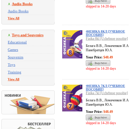
Audio Books
shipped in 14-20 days
Audio Books
View All
ФИЗИКА 8КЛ [УЧЕБНОЕ
Toys and Souvenirs
ПОСОБИЕ]
Fizika 8kl [Uchebnoe posobie]
Educational
Белага В.В., Ломаченков И.А.
Games
Панебратцев Ю.А.
Souvenirs
Your Price:
$48.49
Toys
shipped in 14-20 days
Training
View All
ФИЗИКА 7КЛ [УЧЕБНОЕ
ПОСОБИЕ]
Fizika 7kl [Uchebnoe posobie]
Белага В.В., Ломаченков И.А.
Панебратцев Ю.А.
Your Price:
$48.49
shipped in 14-20 days