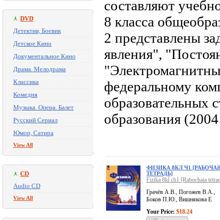
составляют учебно
8 класса общеобра
DVD
Детектив, Боевик
2 представлены за
Детское Кино
явления", "Постоя
Документальное Кино
"Электромагнитные
Драма. Мелодрама
Классика
федеральному ком
Комедия
образовательных с
Музыка. Опера. Балет
образования (2004 
Русский Сериал
Юмор, Сатира
View All
ФИЗИКА 8КЛ Ч1 [РАБОЧА
CD
ТЕТРАДЬ]
Fizika 8kl ch1 [Rabochaia tetrad
Audio CD
Грачёв А.В., Погожев В.А.,
View All
Боков П.Ю., Вишнякова Е
Your Price:
$18.24