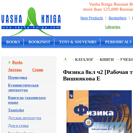
Vasha Kniga Russian B
more than 125,000 Russia
|
|
New Products
Bestsellers
Libraries
BOOKS
BOOKINIST
TOYS & SOUVENIRS
PERIODICALS
ON SALE
КАТАЛОГ
КНИГИ
УЧЕБН
Books
Авторы
Серии
Физика 8кл ч2 [Рабочая т
Периодика
Вишнякова Е
Букинистическая
литература
Книги на украинском
языке
Tamizdat
Детская литература
Дом и семья