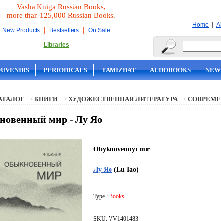
Vasha Kniga Russian Books,
more than 125,000 Russian Books.
|
Home
A
|
|
New Products
Bestsellers
On Sale
Libraries
OUVENIRS
PERIODICALS
TAMIZDAT
AUDOBOOKS
NEW
АТАЛОГ
КНИГИ
ХУДОЖЕСТВЕННАЯ ЛИТЕРАТУРА
СОВРЕМЕ
новенный мир - Лу Яо
Obyknovennyi mir
Лу Яо
(Lu Iao)
Type :
Books
SKU: VV1401483