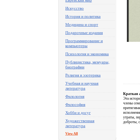
Еврейский мир
Искусство
История и политика
Медицина и спорт
Подарочные издания
Программирование и
компьютеры
Психология и экономика
Публицистика, мемуары,
биографии
Религия и эзотерика
Учебная и научная
литература
Краткая 
Филология
Эта истори
члены семь
Философия
притягива
Хобби и досуг
исполнени
утраты, пе
Художественная
доброты, 
литература
View All