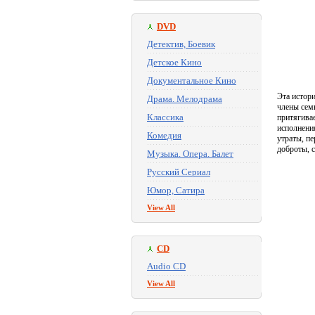
DVD
Детектив, Боевик
Детское Кино
Документальное Кино
Эта истори
Драма. Мелодрама
члены семь
Классика
притягива
исполнени
Комедия
утраты, пе
доброты, 
Музыка. Опера. Балет
Русский Сериал
Юмор, Сатира
View All
CD
Audio CD
View All