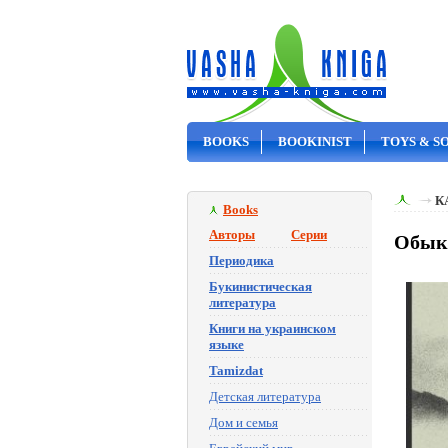
BOOKS
BOOKINIST
TOYS & S
ON SALE
К
Books
Авторы
Серии
Обык
Периодика
Букинистическая
литература
Книги на украинском
языке
Tamizdat
Детская литература
Дом и семья