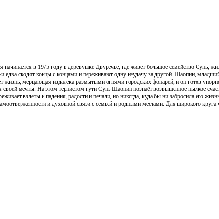
я начинается в 1975 году в деревушке Двуречье, где живет большое семейство Сунь; жиз
и едва сводят концы с концами и переживают одну неудачу за другой. Шаопин, младший 
ет жизнь, мерцающая издалека размытыми огнями городских фонарей, и он готов упорно
я своей мечты. На этом тернистом пути Сунь Шаопин познаёт возвышенное пылкое счаст
реживает взлеты и падения, радости и печали, но никогда, куда бы ни забросила его жизн
самоотверженности и духовной связи с семьей и родными местами. Для широкого круга ч