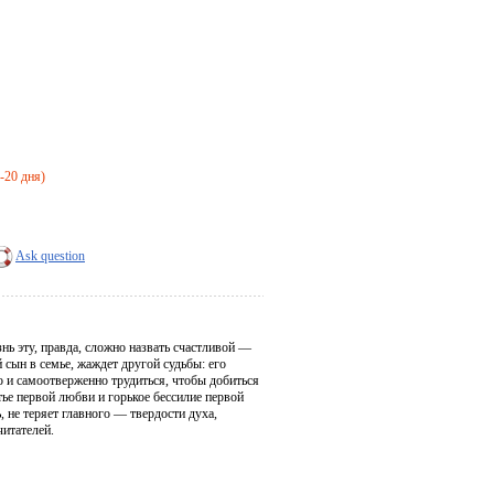
4-20 дня)
Ask question
нь эту, правда, сложно назвать счастливой —
сын в семье, жаждет другой судьбы: его
 и самоотверженно трудиться, чтобы добиться
ье первой любви и горькое бессилие первой
ь, не теряет главного — твердости духа,
итателей.