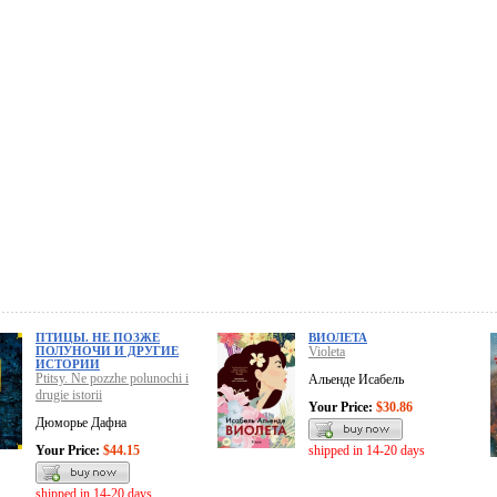
ПТИЦЫ. НЕ ПОЗЖЕ
ВИОЛЕТА
ПОЛУНОЧИ И ДРУГИЕ
Violeta
ИСТОРИИ
Ptitsy. Ne pozzhe polunochi i
Альенде Исабель
drugie istorii
Your Price:
$30.86
Дюморье Дафна
Your Price:
$44.15
shipped in 14-20 days
shipped in 14-20 days