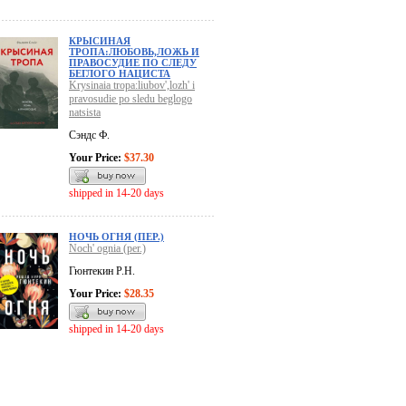
КРЫСИНАЯ
ТРОПА:ЛЮБОВЬ,ЛОЖЬ И
ПРАВОСУДИЕ ПО СЛЕДУ
БЕГЛОГО НАЦИСТА
Krysinaia tropa:liubov',lozh' i
pravosudie po sledu beglogo
natsista
Сэндс Ф.
Your Price:
$37.30
shipped in 14-20 days
НОЧЬ ОГНЯ (ПЕР.)
Noch' ognia (per.)
Гюнтекин Р.Н.
Your Price:
$28.35
shipped in 14-20 days