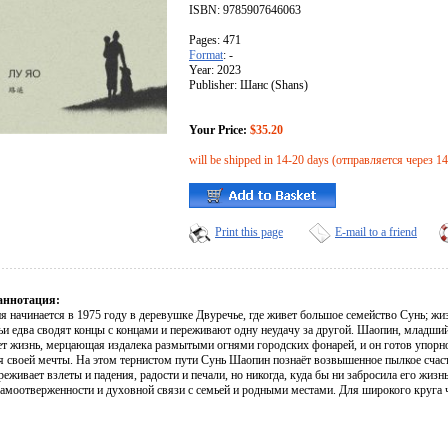
ISBN: 9785907646063
Pages: 471
Format
: -
Year: 2023
Publisher: Шанс (Shans)
Your Price:
$35.20
will be shipped in 14-20 days (отправляется через 1
Print this page
E-mail to a friend
аннотация:
я начинается в 1975 году в деревушке Двуречье, где живет большое семейство Сунь; жиз
и едва сводят концы с концами и переживают одну неудачу за другой. Шаопин, младший 
ет жизнь, мерцающая издалека размытыми огнями городских фонарей, и он готов упорно
я своей мечты. На этом тернистом пути Сунь Шаопин познаёт возвышенное пылкое счаст
реживает взлеты и падения, радости и печали, но никогда, куда бы ни забросила его жизн
самоотверженности и духовной связи с семьей и родными местами. Для широкого круга ч