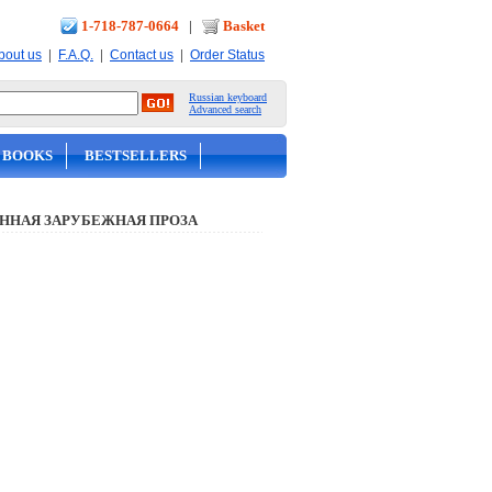
1-718-787-0664
|
Basket
|
|
|
bout us
F.A.Q.
Contact us
Order Status
Russian keyboard
Advanced search
 BOOKS
BESTSELLERS
ННАЯ ЗАРУБЕЖНАЯ ПРОЗА