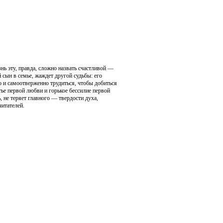
нь эту, правда, сложно назвать счастливой —
сын в семье, жаждет другой судьбы: его
 и самоотверженно трудиться, чтобы добиться
ье первой любви и горькое бессилие первой
ь, не теряет главного — твердости духа,
итателей.