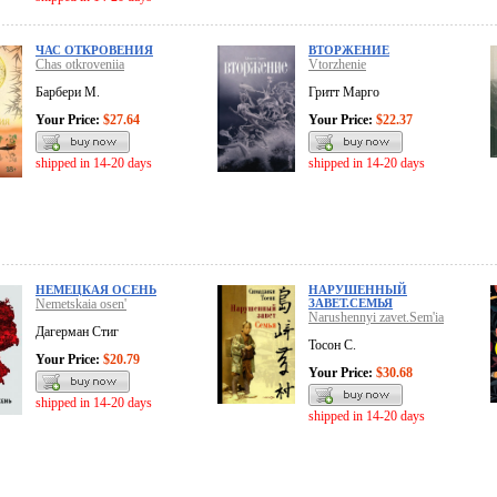
ЧАС ОТКРОВЕНИЯ
ВТОРЖЕНИЕ
Chas otkroveniia
Vtorzhenie
Барбери М.
Гритт Марго
Your Price:
$27.64
Your Price:
$22.37
shipped in 14-20 days
shipped in 14-20 days
НЕМЕЦКАЯ ОСЕНЬ
НАРУШЕННЫЙ
Nemetskaia osen'
ЗАВЕТ.СЕМЬЯ
Narushennyi zavet.Sem'ia
Дагерман Стиг
Тосон С.
Your Price:
$20.79
Your Price:
$30.68
shipped in 14-20 days
shipped in 14-20 days