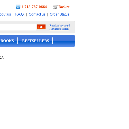
1-718-787-0664
|
Basket
|
|
|
bout us
F.A.Q.
Contact us
Order Status
Russian keyboard
Advanced search
 BOOKS
BESTSELLERS
КА