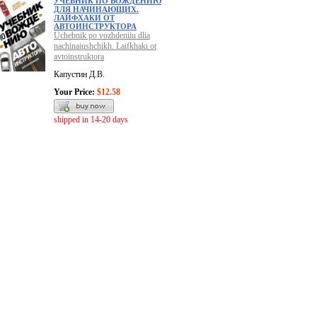
УЧЕБНИК ПО ВОЖДЕНИЮ
ДЛЯ НАЧИНАЮЩИХ.
ЛАЙФХАКИ ОТ
АВТОИНСТРУКТОРА
Uchebnik po vozhdeniiu dlia
nachinaiushchikh. Laifkhaki ot
avtoinstruktora
Капустин Д.В.
Your Price:
$12.58
shipped in 14-20 days