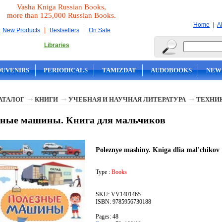
Vasha Kniga Russian Books,
more than 125,000 Russian Books.
|
Home
A
|
|
New Products
Bestsellers
On Sale
Libraries
OUVENIRS
PERIODICALS
TAMIZDAT
AUDOBOOKS
NEW
АТАЛОГ
КНИГИ
УЧЕБНАЯ И НАУЧНАЯ ЛИТЕРАТУРА
ТЕХНИ
ные машины. Книга для мальчиков
Poleznye mashiny. Kniga dlia mal'chikov
Type :
Books
SKU: VV1401465
ISBN: 9785956730188
Pages: 48