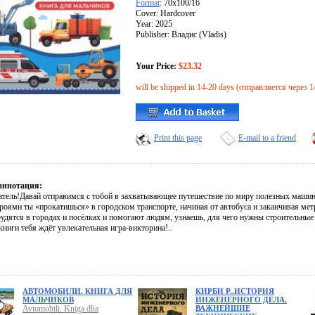
Format
: 70x100/16
Cover: Hardcover
Year: 2025
Publisher: Владис (Vladis)
Your Price:
$23.32
will be shipped in 14-20 days (отправляется через 1
Print this page
E-mail to a friend
аннотация:
тель!Давай отправимся с тобой в захватывающее путешествие по миру полезных машин!
роями ты «прокатишься» в городском транспорте, начиная от автобуса и заканчивая ме
рудятся в городах и посёлках и помогают людям, узнаешь, для чего нужны строительные
книги тебя ждёт увлекательная игра-викторина!..
АВТОМОБИЛИ. КНИГА ДЛЯ
КИРБИ Р..ИСТОРИЯ
МАЛЬЧИКОВ
ИНЖЕНЕРНОГО ДЕЛА.
Avtomobili. Kniga dlia
ВАЖНЕЙШИЕ