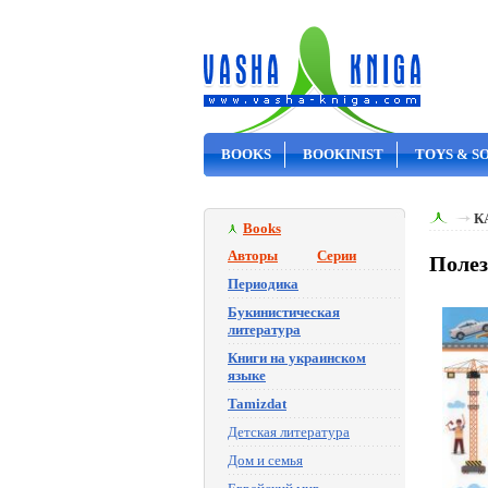
BOOKS
BOOKINIST
TOYS & S
ON SALE
К
Books
Авторы
Серии
Полез
Периодика
Букинистическая
литература
Книги на украинском
языке
Tamizdat
Детская литература
Дом и семья