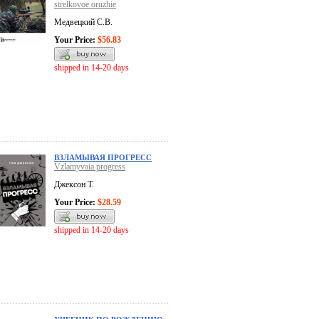
strelkovoe oruzhie
Медвецкий С.В.
Your Price:
$56.83
shipped in 14-20 days
ВЗЛАМЫВАЯ ПРОГРЕСС
Vzlamyvaia progress
Джексон Т.
Your Price:
$28.59
shipped in 14-20 days