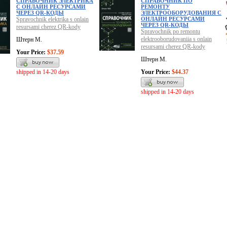
СПРАВОЧНИК ЭЛЕКТРИКА
СПРАВОЧНИК ПО
С ОНЛАЙН РЕСУРСАМИ
РЕМОНТУ
ЧЕРЕЗ QR-КОДЫ
ЭЛЕКТРООБОРУДОВАНИЯ С
Spravochnik elektrika s onlain
ОНЛАЙН РЕСУРСАМИ
ЧЕРЕЗ QR-КОДЫ
resursami cherez QR-kody
Spravochnik po remontu
elektrooborudovaniia s onlain
Штерн М.
resursami cherez QR-kody
Your Price:
$37.59
Штерн М.
shipped in 14-20 days
Your Price:
$44.37
shipped in 14-20 days