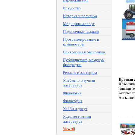
Еврейский мир
Искусство
История и политика
Медицина и спорт
Подарочные издания
Программирование и
компьютеры
Психология и экономика
Публицистика, мемуары,
биографии
Религия и эзотерика
Краткая 
Учебная и научная
Юный чита
литература
нашими ге
Филология
которые т
А в конце 
Философия
Хобби и досуг
Художественная
литература
View All