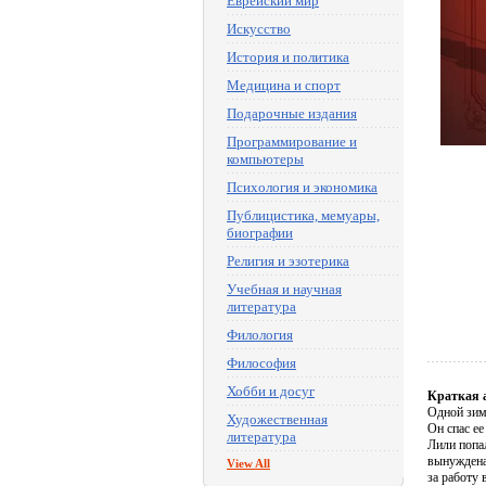
Еврейский мир
Искусство
История и политика
Медицина и спорт
Подарочные издания
Программирование и
компьютеры
Психология и экономика
Публицистика, мемуары,
биографии
Религия и эзотерика
Учебная и научная
литература
Филология
Философия
Хобби и досуг
Краткая 
Одной зим
Художественная
Он спас ее
литература
Лили попал
вынуждена
View All
за работу 