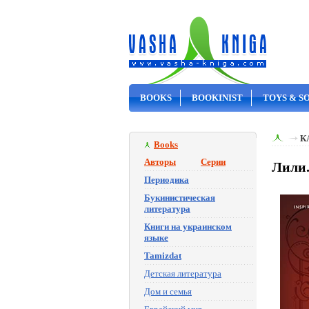
BOOKS
BOOKINIST
TOYS & S
ON SALE
К
Books
Авторы
Серии
Лили.
Периодика
Букинистическая
литература
Книги на украинском
языке
Tamizdat
Детская литература
Дом и семья