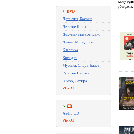
Когда судь
убеждена, 
DVD
Детектив, Боевик
Детское Кино
Документальное Кино
Драма. Мелодрама
Классика
Комедия
Музыка. Опера. Балет
Русский Сериал
Юмор, Сатира
View All
CD
Audio CD
View All