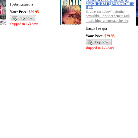
УБИВШЕЙ СЕМЬЮ РАДИ
МУЖЧИНЫ ВДВОЕ СТАРШЕ
Гребе Камилла
НЕЕ
Krovavaia liubov'. Istoriia
Your Price:
$29.95
devushki, ubivshei sem'iu radi
muzhchiny vdvoe starshe nee
shipped in 1-3 days
Кларк Говард
Your Price:
$29.95
shipped in 1-3 days