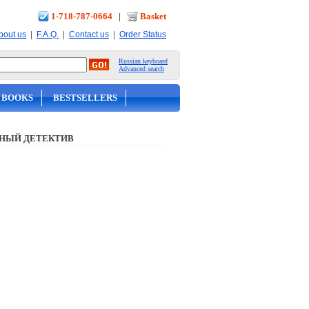
1-718-787-0664
|
Basket
|
|
|
bout us
F.A.Q.
Contact us
Order Status
Russian keyboard
Advanced search
 BOOKS
BESTSELLERS
НЫЙ ДЕТЕКТИВ