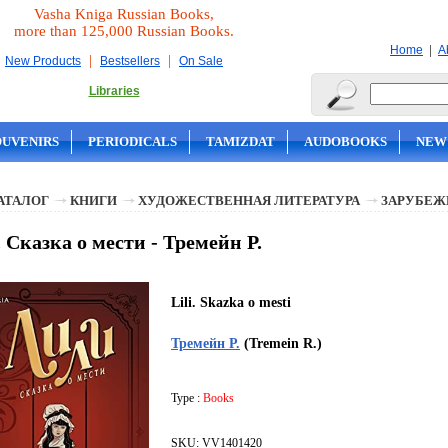
Vasha Kniga Russian Books,
more than 125,000 Russian Books.
|
Home
A
|
|
New Products
Bestsellers
On Sale
Libraries
OUVENIRS
PERIODICALS
TAMIZDAT
AUDOBOOKS
NEW
АТАЛОГ
КНИГИ
ХУДОЖЕСТВЕННАЯ ЛИТЕРАТУРА
ЗАРУБЕЖ
 Сказка о мести - Тремейн Р.
Lili. Skazka o mesti
Тремейн Р.
(Tremein R.)
Type :
Books
SKU: VV1401420