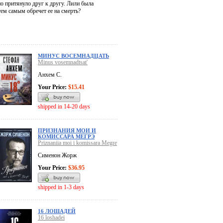
но притянуло друг к другу. Лили была
тем самым обречет ее на смерть?
МИНУС ВОСЕМНАДЦАТЬ
Minus vosemnadtsat'
Анхем С.
Your Price:
$15.41
shipped in 14-20 days
ПРИЗНАНИЯ МОИ И
КОМИССАРА МЕГРЭ
Priznaniia moi i komissara Megre
Сименон Жорж
Your Price:
$36.95
shipped in 1-3 days
16 ЛОШАДЕЙ
16 loshadei