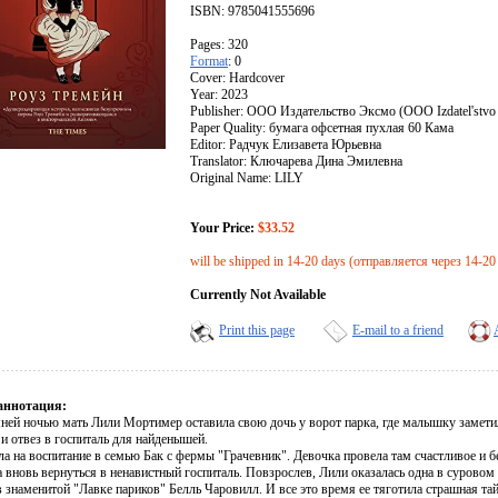
ISBN: 9785041555696
Pages: 320
Format
: 0
Cover: Hardcover
Year: 2023
Publisher: ООО Издательство Эксмо (OOO Izdatel'stvo
Paper Quality: бумага офсетная пухлая 60 Кама
Editor: Радчук Елизавета Юрьевна
Translator: Ключарева Дина Эмилевна
Original Name: LILY
Your Price:
$33.52
will be shipped in 14-20 days (отправляется через 14-20
Currently Not Available
Print this page
E-mail to a friend
аннотация:
ней ночью мать Лили Мортимер оставила свою дочь у ворот парка, где малышку замети
 и отвез в госпиталь для найденышей.
а на воспитание в семью Бак с фермы "Грачевник". Девочка провела там счастливое и б
 вновь вернуться в ненавистный госпиталь. Повзрослев, Лили оказалась одна в суровом
в знаменитой "Лавке париков" Белль Чаровилл. И все это время ее тяготила страшная тай