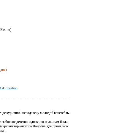
 Eksmo)
 дня)
Ask question
л дежуривший неподалеку молодой констебль.
еззаботное детство, однако по правилам была
 мире викторианского Лондона, где принялась
на...