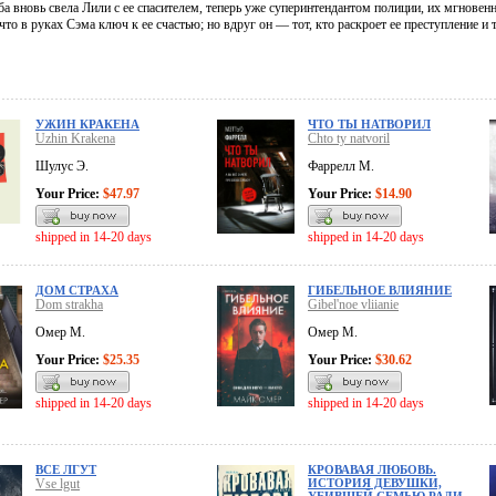
ба вновь свела Лили с ее спасителем, теперь уже суперинтендантом полиции, их мгновен
что в руках Сэма ключ к ее счастью; но вдруг он — тот, кто раскроет ее преступление и 
УЖИН КРАКЕНА
ЧТО ТЫ НАТВОРИЛ
Uzhin Krakena
Chto ty natvoril
Шулус Э.
Фаррелл М.
Your Price:
$47.97
Your Price:
$14.90
shipped in 14-20 days
shipped in 14-20 days
ДОМ СТРАХА
ГИБЕЛЬНОЕ ВЛИЯНИЕ
Dom strakha
Gibel'noe vliianie
Омер М.
Омер М.
Your Price:
$25.35
Your Price:
$30.62
shipped in 14-20 days
shipped in 14-20 days
ВСЕ ЛГУТ
КРОВАВАЯ ЛЮБОВЬ.
Vse lgut
ИСТОРИЯ ДЕВУШКИ,