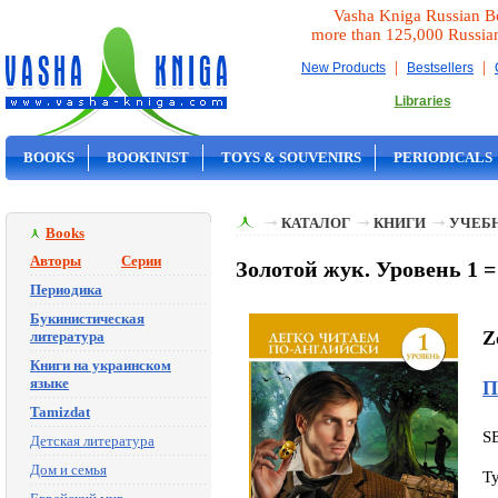
Vasha Kniga Russian B
more than 125,000 Russia
|
|
New Products
Bestsellers
Libraries
BOOKS
BOOKINIST
TOYS & SOUVENIRS
PERIODICALS
ON SALE
КАТАЛОГ
КНИГИ
УЧЕБН
Books
Авторы
Серии
Золотой жук. Уровень 1 =
Периодика
Букинистическая
Z
литература
Книги на украинском
языке
П
Tamizdat
S
Детская литература
Дом и семья
T