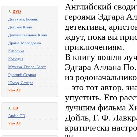
Английский сводит
DVD
героями Эдгара Ал
Детектив, Боевик
детективы, арист
Детское Кино
ждут, пока вы при
Документальное Кино
Драма. Мелодрама
приключениям.
Классика
В книгу вошли луч
Комедия
Эдгара Аллана По.
Музыка. Опера. Балет
из родоначальнико
Русский Сериал
Юмор, Сатира
– это тот автор, з
View All
упустить. Его рас
лучшим фильма Хи
CD
Дойль, Г. Ф. Лавкр
Audio CD
View All
критически настро