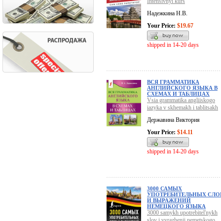
Intensivnyi kurs
Надежкина Н.В.
Your Price:
$19.67
shipped in 14-20 days
ВСЯ ГРАММАТИКА
АНГЛИЙСКОГО ЯЗЫКА В
СХЕМАХ И ТАБЛИЦАХ
Vsia grammatika angliiskogo
iazyka v skhemakh i tablitsakh
Державина Виктория
Your Price:
$14.11
shipped in 14-20 days
3000 САМЫХ
УПОТРЕБИТЕЛЬНЫХ СЛО
И ВЫРАЖЕНИЙ
НЕМЕЦКОГО ЯЗЫКА
3000 samykh upotrebitel'nykh
slov i vyrazhenii nemetskogo