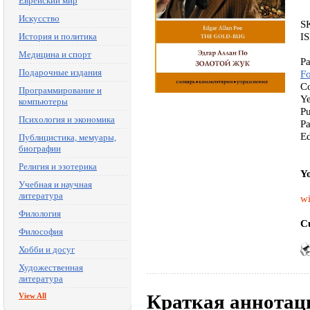
Еврейский мир
Искусство
S
I
История и политика
Медицина и спорт
Pa
Подарочные издания
F
Co
Программирование и
Ye
компьютеры
Pu
Психология и экономика
Pa
E
Публицистика, мемуары,
биографии
Религия и эзотерика
Yo
Учебная и научная
литература
wi
Филология
Cu
Философия
Хобби и досуг
Художественная
литература
Краткая аннотац
View All