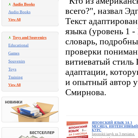
"Кто из американс
Audio Books
всего?", назвал Эд
Audio Books
Текст адаптирован
View All
языка (уровень 1 -
Toys and Souvenirs
словарь, подробн
Educational
проверки пониман
Games
витиеватый стиль 
Souvenirs
Toys
адаптации, котору
Training
и опытный автор 
View All
Смирнова.
ЯПОНСКИЙ ЯЗЫК ЗА 3
МЕСЯЦА. ИНТЕНСИВНЫЙ
КУРС
Iaponskii iazyk za 3 mesiatsa.