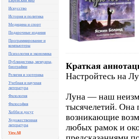
Еврейский мир
Искусство
История и политика
Медицина и спорт
Подарочные издания
Программирование и
компьютеры
Психология и экономика
Публицистика, мемуары,
Краткая аннотац
биографии
Настройтесь на Лу
Религия и эзотерика
Учебная и научная
литература
Луна — наш неизм
Филология
Философия
тысячелетий. Она 
Хобби и досуг
возникающие возмо
Художественная
любых рамок и око
литература
View All
предсказаниями п