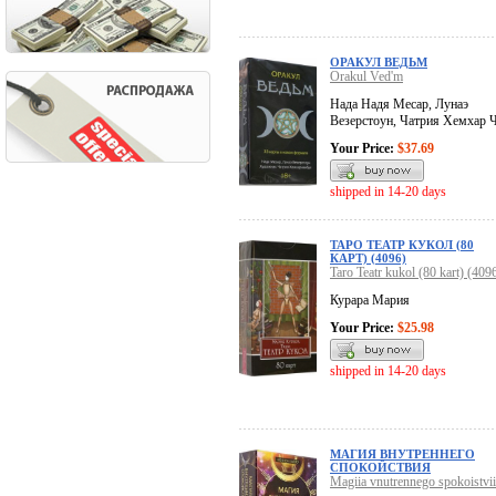
ОРАКУЛ ВЕДЬМ
Orakul Ved'm
Нада Надя Месар, Лунаэ
Везерстоун, Чатрия Хемхар 
Your Price:
$37.69
shipped in 14-20 days
ТАРО ТЕАТР КУКОЛ (80
КАРТ) (4096)
Taro Teatr kukol (80 kart) (409
Курара Мария
Your Price:
$25.98
shipped in 14-20 days
МАГИЯ ВНУТРЕННЕГО
СПОКОЙСТВИЯ
Magiia vnutrennego spokoistvii