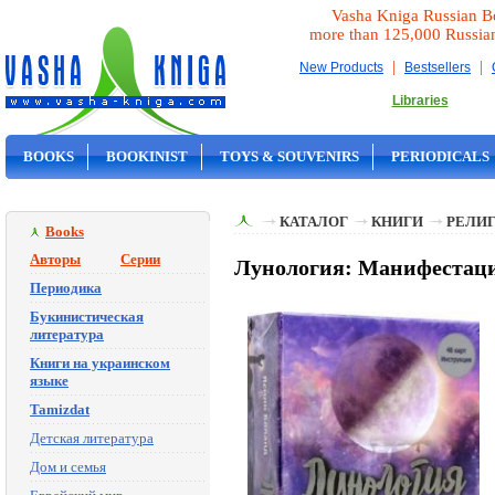
Vasha Kniga Russian B
more than 125,000 Russia
|
|
New Products
Bestsellers
Libraries
BOOKS
BOOKINIST
TOYS & SOUVENIRS
PERIODICALS
ON SALE
КАТАЛОГ
КНИГИ
РЕЛИГ
Books
Авторы
Серии
Лунология: Манифестаци
Периодика
Букинистическая
литература
Книги на украинском
языке
Tamizdat
Детская литература
Дом и семья