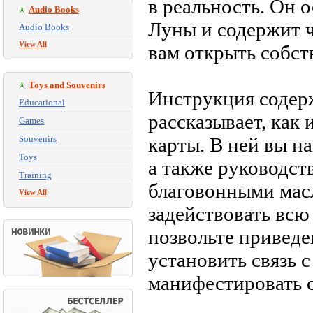
в реальность. Он 
Audio Books
Луны и содержит ч
Audio Books
View All
вам открыть собст
Toys and Souvenirs
Инструкция содер
Educational
рассказывает, как
Games
Souvenirs
карты. В ней вы н
Toys
а также руководст
Training
благовонными мас
View All
задействовать всю
позвольте привед
установить связь 
манифестировать 