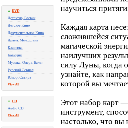
научиться притяги
DVD
Детектив, Боевик
Каждая карта несет
Детское Кино
Документальное Кино
сложившейся ситуа
Драма. Мелодрама
магической энерги
Классика
наилучших результ
Комедия
силу Луны, когда 
Музыка. Опера. Балет
Русский Сериал
узнайте, как напр
Юмор, Сатира
которой вы мечтае
View All
Этот набор карт 
CD
Audio CD
инструмент, спосо
View All
настолько, что вы