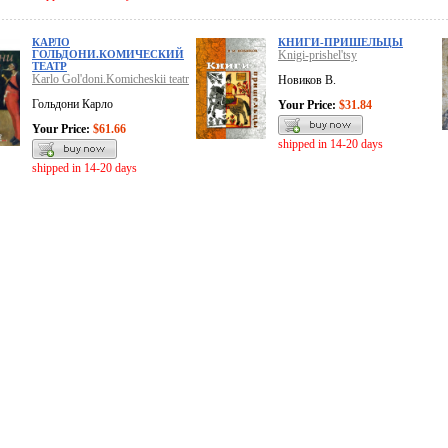
КАРЛО
КНИГИ-ПРИШЕЛЬЦЫ
ГОЛЬДОНИ.КОМИЧЕСКИЙ
Knigi-prishel'tsy
ТЕАТР
Karlo Gol'doni.Komicheskii teatr
Новиков В.
Гольдони Карло
Your Price:
$31.84
Your Price:
$61.66
shipped in 14-20 days
shipped in 14-20 days