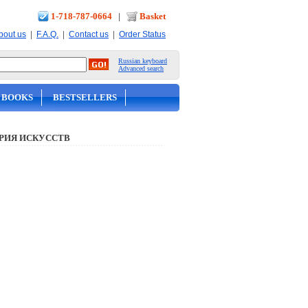
1-718-787-0664
|
Basket
|
|
|
bout us
F.A.Q.
Contact us
Order Status
Russian keyboard
Advanced search
 BOOKS
BESTSELLERS
РИЯ ИСКУССТВ