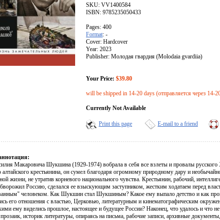
SKU: VV1400584
ISBN: 9785235050433
Pages: 400
Format
: -
Cover: Hardcover
Year: 2023
Publisher: Молодая гвардия (Molodaia gvardiia)
Your Price:
$39.80
will be shipped in 14-20 days (отправляется через 14-2
Currently Not Available
Print this page
E-mail to a friend
аннотация:
силия Макаровича Шукшина (1929-1974) вобрала в себя все взлеты и провалы русского
 алтайского крестьянина, он сумел благодаря огромному природному дару и необычайно
ой жизни, не утратив корневого национального чувства. Крестьянин, рабочий, интеллиген
ворожил Россию, сделался ее взыскующим заступником, жестким ходатаем перед власт
анным" человеком. Как Шукшин стал Шукшиным? Какое ему выпало детство и как прош
ись его отношения с властью, Церковью, литературным и кинематографическим окружен
кими ему виделись прошлое, настоящее и будущее России? Наконец, что удалось и что 
прозаик, историк литературы, опираясь на письма, рабочие записи, архивные документы