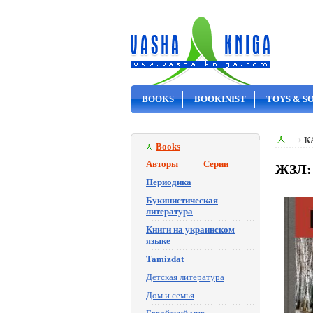
BOOKS
BOOKINIST
TOYS & S
ON SALE
К
Books
Авторы
Серии
ЖЗЛ:
Периодика
Букинистическая
литература
Книги на украинском
языке
Tamizdat
Детская литература
Дом и семья