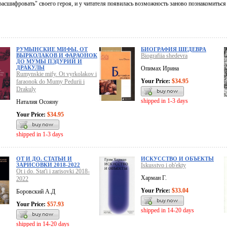
расшифровать" своего героя, и у читателя появилась возможность заново познакомитьс
РУМЫНСКИЕ МИФЫ. ОТ
БИОГРАФИЯ ШЕДЕВРА
ВЫРКОЛАКОВ И ФАРАОНОК
Biografiia shedevra
ДО МУМЫ ПЭДУРИЙ И
ДРАКУЛЫ
Опимах Ирина
Rumynskie mify. Ot vyrkolakov i
Your Price:
$34.95
faraonok do Mumy Pedurii i
Drakuly
shipped in 1-3 days
Наталия Осояну
Your Price:
$34.95
shipped in 1-3 days
ОТ И ДО. СТАТЬИ И
ИСКУССТВО И ОБЪЕКТЫ
ЗАРИСОВКИ 2018-2022
Iskusstvo i ob'ekty
Ot i do. Stat'i i zarisovki 2018-
Харман Г.
2022
Your Price:
$33.04
Боровский А.Д
Your Price:
$57.93
shipped in 14-20 days
shipped in 14-20 days