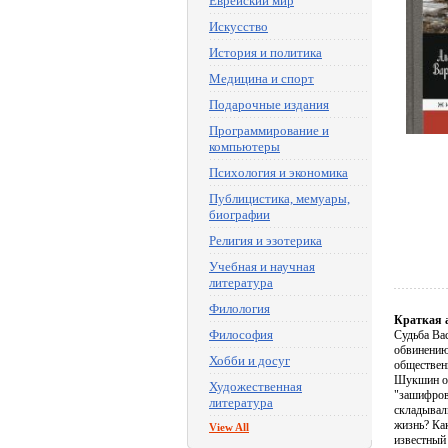
Еврейский мир
Искусство
История и политика
Медицина и спорт
Подарочные издания
Программирование и
компьютеры
Психология и экономика
Публицистика, мемуары,
биографии
Религия и эзотерика
Учебная и научная
литература
Филология
Краткая 
Философия
Судьба Ва
обвинению
Хобби и досуг
общественн
Шукшин об
Художественная
"зашифров
литература
складывал
жизнь? Ка
View All
известный 