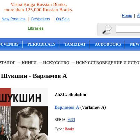
Vasha Kniga Russian Books,
more than 125,000 Russian Books.
|
Home
A
|
|
New Products
Bestsellers
On Sale
Libraries
OUVENIRS
PERIODICALS
TAMIZDAT
AUDOBOOKS
NEW
АТАЛОГ
КНИГИ
ИСКУССТВО
ИСКУССТВОВЕДЕНИЕ И ИСТО
 Шукшин - Варламов А
ZhZL: Shukshin
Варламов А
(Varlamov A)
SERIA:
ЖЗЛ
Type :
Books