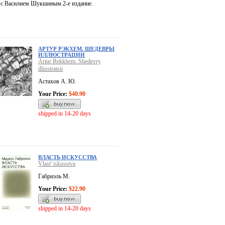
я с Василием Шукшиным.2-е издание.
АРТУР РЭКХЕМ. ШЕДЕВРЫ
ИЛЛЮСТРАЦИИ
Artur Rekkhem. Shedevry
illiustratsii
Астахов А. Ю.
Your Price:
$40.90
shipped in 14-20 days
ВЛАСТЬ ИСКУССТВА
Vlast' iskusstva
Габриэль М.
Your Price:
$22.90
shipped in 14-20 days