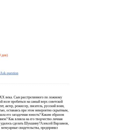
0 дня)
Ask question
 ХХ века. Сын расстрелянного по ложному
й воле пробиться на самый верх советской
т, актер, режиссер, писатель, русский воин,
ью, оставаясь при этом невероятно скрытным,
ла его загадочная юность? Каким образом
ием? Как влияла на его творчество личная
не удалось сделать Шукшину?Алексей Варламов,
, мемуарные свидетельства, предпринял