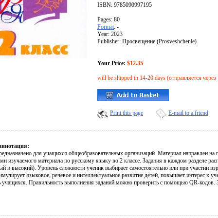
ISBN: 9785090997195
Pages: 80
Format
: -
Year: 2023
Publisher: Просвещение (Prosveshchenie)
Your Price:
$12.35
will be shipped in 14-20 days (отправляется через
Print this page
E-mail to a friend
аннотация:
редназначено для учащихся общеобразовательных организаций. Материал направлен на 
ми изучаемого материала по русскому языку во 2 классе. Задания в каждом разделе ра
й и высокий). Уровень сложности ученик выбирает самостоятельно или при участии вз
имулирует языковое, речевое и интеллектуальное развитие детей, повышает интерес к у
ь учащихся. Правильность выполнения заданий можно проверить с помощью QR-кодов. 3-