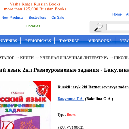
Vasha Kniga Russian Books,
more than 125,000 Russian Books.
|
Home
A
|
|
New Products
Bestsellers
On Sale
Libraries
OUVENIRS
PERIODICALS
TAMIZDAT
AUDOBOOKS
NEW
АТАЛОГ
КНИГИ
УЧЕБНАЯ И НАУЧНАЯ ЛИТЕРАТУРА
ШКОЛЬ
ий язык 2кл Разноуровневые задания - Бакулина
Russkii iazyk 2kl Raznourovnevye zadan
Бакулина Г.А.
(Bakulina G.A.)
Type :
Books
SKU: VV1400521