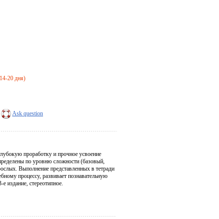
 14-20 дня)
Ask question
глубокую проработку и прочное усвоение
спределены по уровню сложности (базовый,
рослых. Выполнение представленных в тетради
чебному процессу, развивает познавательную
е издание, стереотипное.