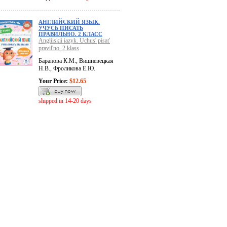
АНГЛИЙСКИЙ ЯЗЫК.
УЧУСЬ ПИСАТЬ
ПРАВИЛЬНО. 2 КЛАСС
Angliiskii iazyk. Uchus' pisat'
pravil'no. 2 klass
Баранова К.М., Вишневецкая
Н.В., Фроликова Е.Ю.
Your Price:
$12.65
shipped in 14-20 days