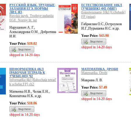
РУССКИЙ ЯЗЫК. ТРУДНЫЕ
ЕСТЕСТВОЗНАНИЕ 10КЛ
ЗАДАНИЯ ЕГЭ. НОРМЫ
[УЧЕБНИК] ФП (МЯГ)
ЛИТ. ЯЗ
Estestvoznanie 10kl [Uchebnik]
Russkii iazyk. Trudnye zadaniia
FP (miag)
EGE. Normy lit. iaz
Габриелян О.С.,Остроумов
Нарушевич А. Г.,
И.Г.,Пурышева Н.С. и др.
Александрова О.М., Добротина
Your Price:
$43.90
И.Н.
Your Price:
$19.02
shipped in 14-20 days
shipped in 14-20 days
ИНФОРМАТИКА 4КЛ
МАТЕМАТИКА. ДРОБИ
[РАБОЧАЯ ТЕТРАДЬ К
Matematika. Drobi
УЧЕБН.ФП] Ч2
Informatika 4kl [Rabochaia tetrad'
Маврина Л. В.
k uchebn.FP] ch2
Your Price:
$7.49
Матвеева Н.В., Челак Е.Н.,
Конопатова Н.К. и др.
shipped in 14-20 days
Your Price:
$18.06
shipped in 14-20 days