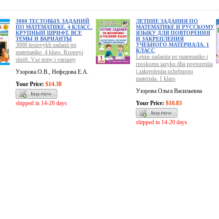
3000 ТЕСТОВЫХ ЗАДАНИЙ
ЛЕТНИЕ ЗАДАНИЯ ПО
ПО МАТЕМАТИКЕ. 4 КЛАСС.
МАТЕМАТИКЕ И РУССКОМУ
КРУПНЫЙ ШРИФТ. ВСЕ
ЯЗЫКУ ДЛЯ ПОВТОРЕНИЯ
ТЕМЫ И ВАРИАНТЫ
И ЗАКРЕПЛЕНИЯ
3000 testovykh zadanii po
УЧЕБНОГО МАТЕРИАЛА. 1
КЛАСС
matematike. 4 klass. Krupnyi
Letnie zadaniia po matematike i
shrift. Vse temy i varianty
russkomu iazyku dlia povtoreniia
i zakrepleniia uchebnogo
Узорова О.В., Нефедова Е.А.
materiala. 1 klass
Your Price:
$14.38
Узорова Ольга Васильевна
shipped in 14-20 days
Your Price:
$10.83
shipped in 14-20 days