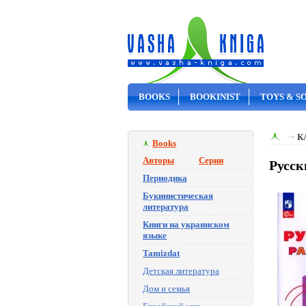
BOOKS
BOOKINIST
TOYS & S
ON SALE
К
Books
Авторы
Серии
Русск
Периодика
Букинистическая
литература
Книги на украинском
языке
Tamizdat
Детская литература
Дом и семья