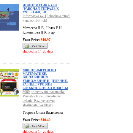
ИНФОРМАТИКА 4КЛ
[РАБОЧАЯ ТЕТРАДЬ К
УЧЕБН.ФП] Ч1
Informatika 4kl [Rabochaia tetrad'
k uchebn.FP] ch1
Матвеева Н.В., Челак Е.Н.,
Конопатова Н.К. и др.
Your Price:
$16.97
shipped in 14-20 days
3000 ПРИМЕРОВ ПО
МАТЕМАТИКЕ.
ВНЕТАБЛИЧНОЕ
УМНОЖЕНИЕ И ДЕЛЕНИЕ.
РАЗНЫЕ УРОВНИ
СЛОЖНОСТИ. 3-4 КЛАССЫ
3000 primerov po matematike.
Vnetablichnoe umnozhenie i
delenie. Raznye urovni
slozhnosti. 3-4 klassy
Узорова Ольга Васильевна
Your Price:
$10.40
shipped in 14-20 days