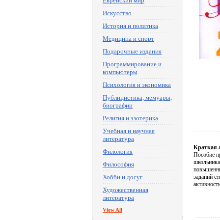
Еврейский мир
Искусство
История и политика
Медицина и спорт
Подарочные издания
Программирование и
компьютеры
Психология и экономика
Публицистика, мемуары,
биографии
Религия и эзотерика
Учебная и научная
литература
Краткая 
Филология
Пособие п
школьника
Философия
повышенны
Хобби и досуг
заданий ст
активност
Художественная
литература
View All