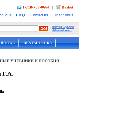
1-718-787-0664
|
Basket
|
|
|
bout us
F.A.Q.
Contact us
Order Status
Russian keyboard
Advanced search
 BOOKS
BESTSELLERS
НЫЕ УЧЕБНИКИ И ПОСОБИЯ
 Г.А.
iia