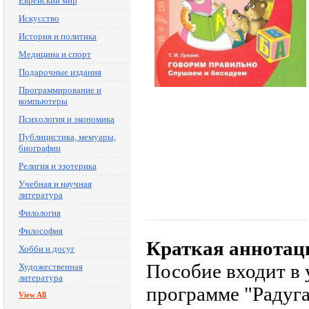
Еврейский мир
Искусство
История и политика
Медицина и спорт
Подарочные издания
Программирование и
компьютеры
Психология и экономика
Публицистика, мемуары,
биографии
Религия и эзотерика
Учебная и научная
литература
Филология
Философия
Краткая аннотац
Хобби и досуг
Пособие входит в 
Художественная
литература
программе "Радуга
View All