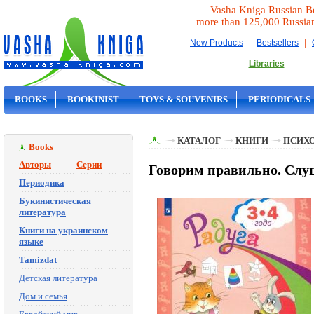
Vasha Kniga Russian B
more than 125,000 Russia
|
|
New Products
Bestsellers
Libraries
BOOKS
BOOKINIST
TOYS & SOUVENIRS
PERIODICALS
ON SALE
КАТАЛОГ
КНИГИ
ПСИХ
Books
Авторы
Серии
Говорим правильно. Слуш
Периодика
Букинистическая
литература
Книги на украинском
языке
Tamizdat
Детская литература
Дом и семья