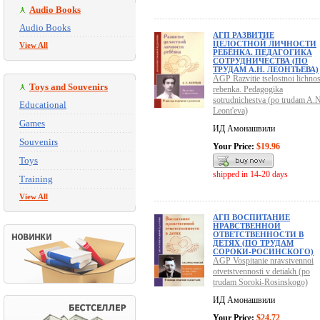
Audio Books
Audio Books
АГП РАЗВИТИЕ
ЦЕЛОСТНОЙ ЛИЧНОСТИ
View All
РЕБЁНКА. ПЕДАГОГИКА
СОТРУДНИЧЕСТВА (ПО
ТРУДАМ А.Н. ЛЕОНТЬЕВА)
AGP Razvitie tselostnoi lichnos
Toys and Souvenirs
rebenka. Pedagogika
sotrudnichestva (po trudam A.N
Educational
Leont'eva)
Games
ИД Амонашвили
Souvenirs
Your Price:
$19.96
Toys
shipped in 14-20 days
Training
View All
АГП ВОСПИТАНИЕ
НРАВСТВЕННОЙ
ОТВЕТСТВЕННОСТИ В
ДЕТЯХ (ПО ТРУДАМ
СОРОКИ-РОСИНСКОГО)
AGP Vospitanie nravstvennoi
otvetstvennosti v detiakh (po
trudam Soroki-Rosinskogo)
ИД Амонашвили
Your Price:
$24.72