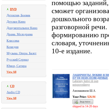
помощью заданий, 
сможет организова
DVD
Детектив, Боевик
дошкольного возра
Детское Кино
разговорной речи.
Документальное Кино
формированию про
Драма. Мелодрама
Классика
словаря, уточнен
Комедия
10-е издание.
Музыка. Опера. Балет
Русский Сериал
Юмор, Сатира
View All
ЛАБИРИНТЫ ЛЮБВИ ИЛИ
ПУТИ НЕИСПОВЕДИМЫЕ
Labirinty liubvi ili puti
neispovedimye
CD
Амонашвили Ш.А.
Audio CD
Your Price:
$26.94
View All
shipped in 14-20 days