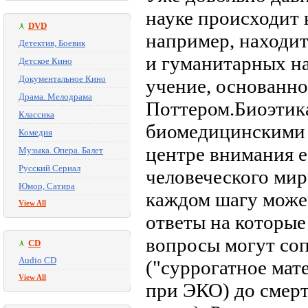
науке происходит 
DVD
например, находит
Детектив, Боевик
и гуманитарных на
Детское Кино
Документальное Кино
учение, основанно
Драма. Мелодрама
Поттером.Биоэтика
Классика
биомедицинскими 
Комедия
центре внимания е
Музыка. Опера. Балет
Русский Сериал
человеческого мир
Юмор, Сатира
каждом шагу може
View All
ответы на которые
вопросы могут соп
CD
Audio CD
("суррогатное мат
View All
при ЭКО) до смерт