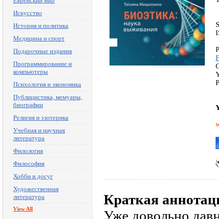
Еврейский мир
Искусство
История и политика
Медицина и спорт
P
Подарочные издания
Программирование и
C
компьютеры
Y
P
Психология и экономика
Публицистика, мемуары,
биографии
Y
Религия и эзотерика
w
Учебная и научная
литература
Филология
Философия
Хобби и досуг
Художественная
Краткая аннотац
литература
View All
Уже довольно давн