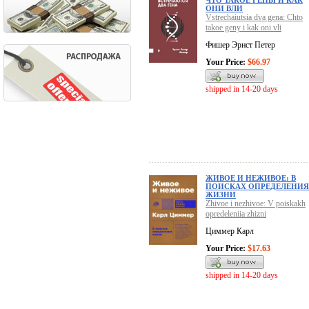
ЧТО ТАКОЕ ГЕНЫ И КАК
ОНИ ВЛИ
Vstrechaiutsia dva gena: Chto
takoe geny i kak oni vli
Фишер Эрнст Петер
Your Price:
$66.97
shipped in 14-20 days
ЖИВОЕ И НЕЖИВОЕ: В
ПОИСКАХ ОПРЕДЕЛЕНИЯ
ЖИЗНИ
Zhivoe i nezhivoe: V poiskakh
opredeleniia zhizni
Циммер Карл
Your Price:
$17.63
shipped in 14-20 days