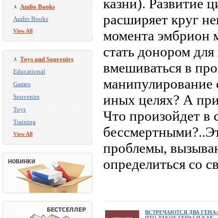
казни). Развитие 
Audio Books
расширяет круг не
Audio Books
View All
момента эмбрион 
стать донором для
Toys and Souvenirs
вмешиваться в пр
Educational
манипулирование 
Games
иных целях? А пр
Souvenirs
Toys
Что произойдет в 
Training
бессмертными?..Эт
View All
проблемы, вызыва
определиться со с
ВСТРЕЧАЮТСЯ ДВА ГЕНА: