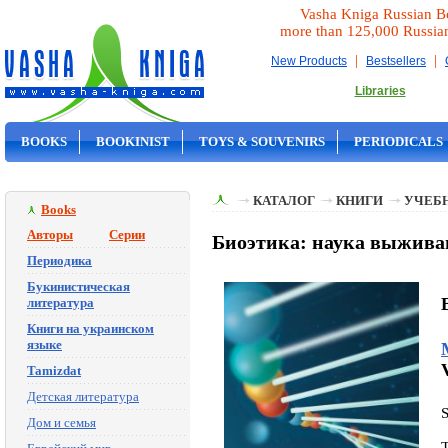
Vasha Kniga Russian B
more than 125,000 Russia
|
|
New Products
Bestsellers
Libraries
BOOKS
BOOKINIST
TOYS & SOUVENIRS
PERIODICALS
ON SALE
КАТАЛОГ
КНИГИ
УЧЕБН
Books
Авторы
Серии
Биоэтика: наука выжива
Периодика
Букинистическая
литература
Книги на украинском
языке
Tamizdat
Детская литература
Дом и семья