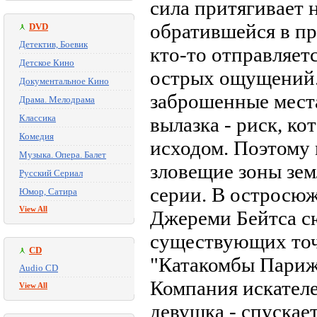
сила притягивает 
обратившейся в пр
DVD
Детектив, Боевик
кто-то отправляет
Детское Кино
острых ощущений. 
Документальное Кино
заброшенные места
Драма. Мелодрама
Классика
вылазка - риск, к
Комедия
исходом. Поэтому 
Музыка. Опера. Балет
зловещие зоны зем
Русский Сериал
серии. В остросю
Юмор, Сатира
View All
Джереми Бейтса с
существующих точ
CD
"Катакомбы Париж
Audio CD
Компания искателе
View All
девушка - спускае