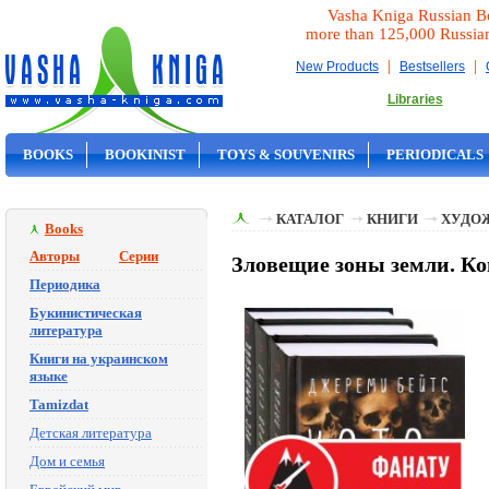
Vasha Kniga Russian B
more than 125,000 Russia
|
|
New Products
Bestsellers
Libraries
BOOKS
BOOKINIST
TOYS & SOUVENIRS
PERIODICALS
ON SALE
КАТАЛОГ
КНИГИ
ХУДО
Books
Авторы
Серии
Зловещие зоны земли. Ко
Периодика
Букинистическая
литература
Книги на украинском
языке
Tamizdat
Детская литература
Дом и семья