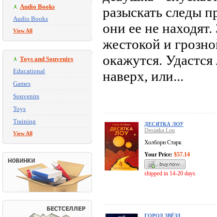
Audio Books
разыскать следы п
Audio Books
они ее не находят.
View All
жестокой и грозно
окажутся. Удастся
Toys and Souvenirs
Educational
наверх, или...
Games
Souvenirs
Toys
Training
ДЕСЯТКА ЛОУ
Desiatka Lou
View All
Холборн Старк
Your Price:
$57.14
shipped in 14-20 days
ГОРОД ЗВЁЗД