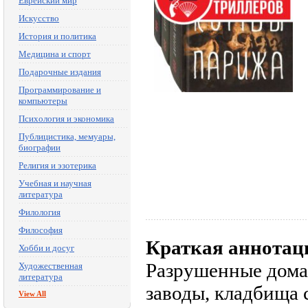
Еврейский мир
Искусство
История и политика
Медицина и спорт
Подарочные издания
Программирование и
компьютеры
Психология и экономика
Публицистика, мемуары,
биографии
Религия и эзотерика
Учебная и научная
литература
Филология
Философия
Краткая аннотац
Хобби и досуг
Разрушенные дома
Художественная
литература
заводы, кладбища
View All