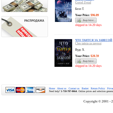
Gorod Zvezd
Белл Т.
Your Price:
$96.09
shipped in 14-20 days
ЧТО ТАИТСЯ ЗА ЗАВЕСОЙ
Chto taitsia za zavesoi
Вудс Х.
Your Price:
$28.59
shipped in 14-20 days
Home
About us
Contact us
Basket
Return Policy
Priva
Need help?
1-718-787-0664
. Online prices and selection genera
Copyright © 2001 - 2