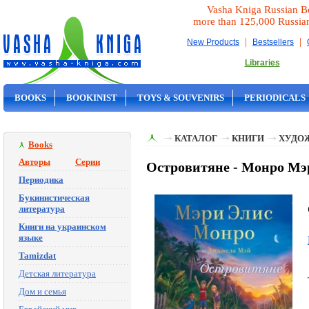
Vasha Kniga Russian B
more than 125,000 Russia
|
|
New Products
Bestsellers
Libraries
BOOKS
BOOKINIST
TOYS & SOUVENIRS
PERIODICALS
ON SALE
КАТАЛОГ
КНИГИ
ХУДО
Books
Авторы
Серии
Островитяне - Монро Мэ
Периодика
Букинистическая
литература
Книги на украинском
языке
Tamizdat
Детская литература
Дом и семья