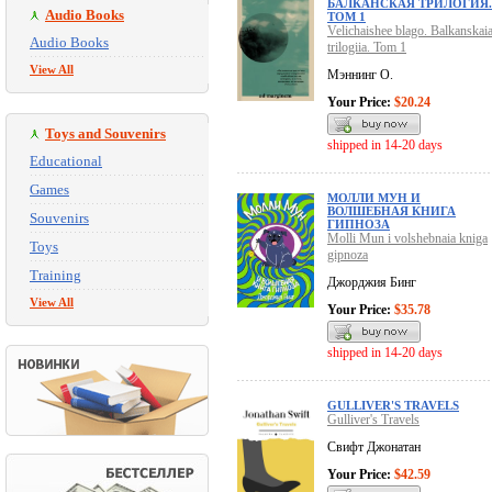
БАЛКАНСКАЯ ТРИЛОГИЯ.
Audio Books
ТОМ 1
Velichaishee blago. Balkanskai
Audio Books
trilogiia. Tom 1
View All
Мэннинг О.
Your Price:
$20.24
Toys and Souvenirs
shipped in 14-20 days
Educational
Games
МОЛЛИ МУН И
ВОЛШЕБНАЯ КНИГА
Souvenirs
ГИПНОЗА
Molli Mun i volshebnaia kniga
Toys
gipnoza
Training
Джорджия Бинг
View All
Your Price:
$35.78
shipped in 14-20 days
GULLIVER'S TRAVELS
Gulliver's Travels
Свифт Джонатан
Your Price:
$42.59