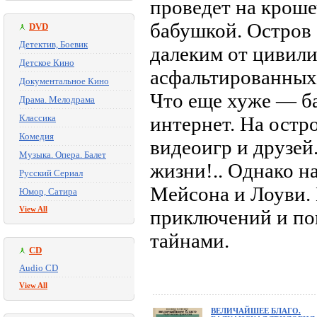
проведет на кроше
бабушкой. Остров
DVD
Детектив, Боевик
далеким от цивили
Детское Кино
асфальтированных 
Документальное Кино
Что еще хуже — б
Драма. Мелодрама
Классика
интернет. На остр
Комедия
видеоигр и друзей.
Музыка. Опера. Балет
жизни!.. Однако н
Русский Сериал
Мейсона и Лоуви.
Юмор, Сатира
View All
приключений и по
тайнами.
CD
Audio CD
View All
ВЕЛИЧАЙШЕЕ БЛАГО.