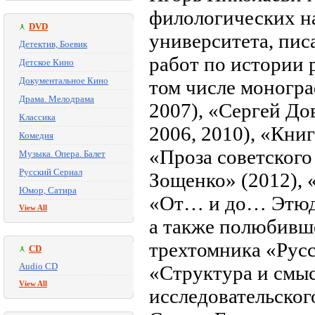
филологических н
DVD
университета, пис
Детектив, Боевик
работ по истории 
Детское Кино
Документальное Кино
том числе моногр
Драма. Мелодрама
2007), «Сергей Дов
Классика
2006, 2010), «Кни
Комедия
«Проза советского 
Музыка. Опера. Балет
Русский Сериал
Зощенко» (2012), 
Юмор, Сатира
«От… и до… Этюды 
View All
а также полюбивш
трехтомника «Русс
CD
Audio CD
«Структура и смыс
View All
исследовательског