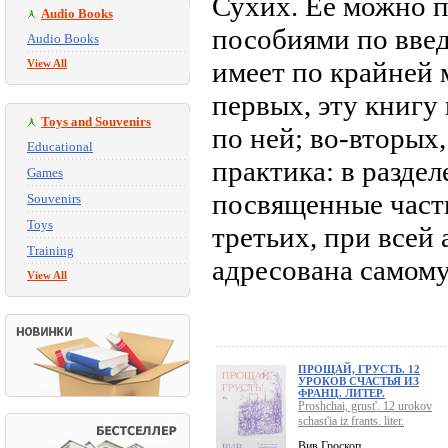
Сухих. Ее можно п
Audio Books
пособиями по введ
Audio Books
имеет по крайней 
View All
первых, эту книгу 
Toys and Souvenirs
по ней; во-вторых
Educational
практика: в разде
Games
посвященные частн
Souvenirs
Toys
третьих, при всей
Training
адресована самому
View All
ПРОЩАЙ, ГРУСТЬ. 12
УРОКОВ СЧАСТЬЯ ИЗ
ФРАНЦ. ЛИТЕР.
Proshchai, grust'. 12 urokov
schast'ia iz frants. liter.
Вив Гроскоп