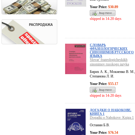
Your Price:
$30.89
shipped in 14-20 days
СЛОВАРЬ
ФРАЗЕОЛОГИЧЕСКИХ
СИНОНИМОВ РУССКОГО
ЯЗЫКА
Slovar' frazeologicheskikh
sinonimov russkogo iazyka
Бирих А. К., Мокиенко В. М.
Степанова Л. И.
Your Price:
$55.17
shipped in 14-20 days
ДОГАДКИ О НАБОКОВЕ.
КНИГА 1
Dogadki o Nabokove. Kniga 1
Останин Б.В.
Your Price:
$76.54