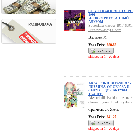
СОВЕТСКАЯ КРАСОТА. 191
1991.
ИЛЛЮСТРИРОВАННЫЙ
АЛЬБОМ
Sovetskaia krasota. 1917-1991.
Illiustrirovannyi al'bom
Виртанен М.
Your Price:
$80.68
shipped in 14-20 days
АКВАРЕЛЬ ДЛЯ FASHION-
ДИЗАЙНА. ОТ ОБРАЗА И
ФИГУРЫ ДО ФАКТУРЫ
ТКАНЕЙ
Akvarel' dlia Fashion-dizaina. 
obraza i figury do faktury tkane
Франческо Ло Яконо
Your Price:
$41.27
shipped in 14-20 days