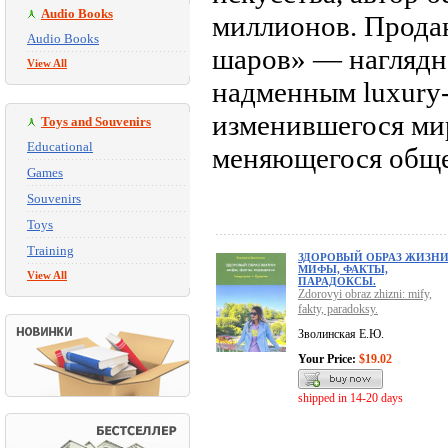
Audio Books
миллионов. Прода
Audio Books
шаров» — наглядно
View All
надменным luxury
изменившегося мир
Toys and Souvenirs
Educational
меняющегося обще
Games
Souvenirs
Toys
Training
ЗДОРОВЫЙ ОБРАЗ ЖИЗНИ
МИФЫ, ФАКТЫ,
View All
ПАРАДОКСЫ.
Zdorovyi obraz zhizni: mify,
fakty, paradoksy.
Зволинская Е.Ю.
Your Price:
$19.02
shipped in 14-20 days