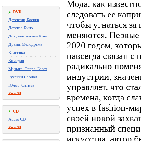
Мода, как известно
следовать ее капри
DVD
Детектив, Боевик
чтобы угнаться за
Детское Кино
меняются. Первые 
Документальное Кино
2020 годом, котор
Драма. Мелодрама
Классика
навсегда связан с
Комедия
радикально поменя
Музыка. Опера. Балет
индустрии, значен
Русский Сериал
управляет, что ст
Юмор, Сатира
View All
времена, когда сл
успех в fashion-ми
CD
своей новой захв
Audio CD
признанный специ
View All
искусства, автор 