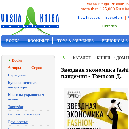
Vasha Kniga Russian B
more than 125,000 Russia
|
|
New Products
Bestsellers
Libraries
BOOKS
BOOKINIST
TOYS & SOUVENIRS
PERIODICALS
ON SALE
КАТАЛОГ
КНИГИ
ДОМ И
Books
Авторы
Серии
Звездная экономика fas
Периодика
пандемия - Томпсон Д.
Букинистическая
литература
Книги на украинском
языке
Tamizdat
Детская литература
Дом и семья