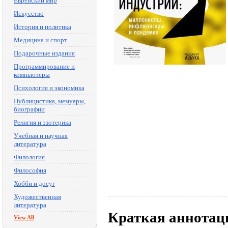
Еврейский мир
Искусство
История и политика
Медицина и спорт
Подарочные издания
Программирование и
компьютеры
Психология и экономика
Публицистика, мемуары,
биографии
Религия и эзотерика
Учебная и научная
литература
Филология
Философия
Хобби и досуг
Художественная
литература
Краткая аннотац
View All