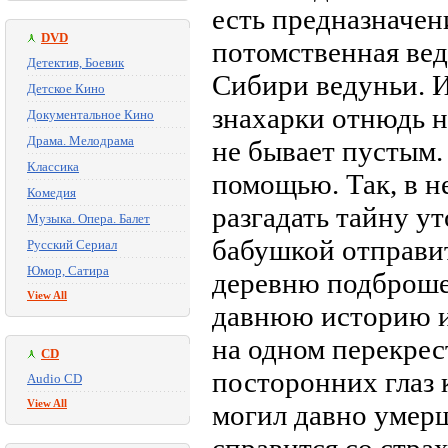
есть предназначен
DVD
потомственная вед
Детектив, Боевик
Сибири ведуньи. И
Детское Кино
знахарки отнюдь н
Документальное Кино
Драма. Мелодрама
не бывает пустым.
Классика
помощью. Так, в н
Комедия
разгадать тайну ут
Музыка. Опера. Балет
бабушкой отправит
Русский Сериал
Юмор, Сатира
деревню подброше
View All
давнюю историю их
на одном перекрест
CD
посторонних глаз 
Audio CD
View All
могил давно умерш