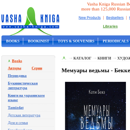
Vasha Kniga Russian B
more than 125,000 Russia
|
|
New Products
Bestsellers
Libraries
BOOKS
BOOKINIST
TOYS & SOUVENIRS
PERIODICALS
ON SALE
КАТАЛОГ
КНИГИ
ХУДО
Books
Авторы
Серии
Мемуары ведьмы - Бекке
Периодика
Букинистическая
литература
Книги на украинском
языке
Tamizdat
Детская литература
Дом и семья