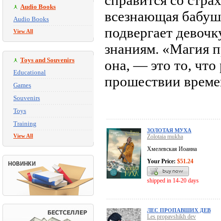
справится со стра
Audio Books
всезнающая бабушк
Audio Books
подвергает девочк
View All
знаниям. «Магия 
Toys and Souvenirs
она, — это то, что
Educational
прошествии времен
Games
Souvenirs
Toys
Training
ЗОЛОТАЯ МУХА
View All
Zolotaia mukha
Хмелевская Иоанна
Your Price:
$51.24
shipped in 14-20 days
ЛЕС ПРОПАВШИХ ДЕВ
Les propavshikh dev