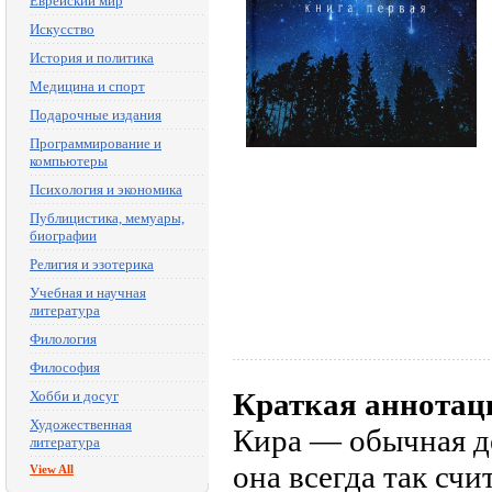
Еврейский мир
Искусство
История и политика
Медицина и спорт
Подарочные издания
Программирование и
компьютеры
Психология и экономика
Публицистика, мемуары,
биографии
Религия и эзотерика
Учебная и научная
литература
Филология
Философия
Краткая аннотац
Хобби и досуг
Художественная
Кира — обычная де
литература
она всегда так сч
View All