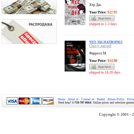
Хёр Дж.
Your Price:
$22.95
shipped in 1-3 days
ЧТО ТЫ НАТВОРИЛ
Chto ty natvoril
Фаррелл М.
Your Price:
$14.90
shipped in 14-20 days
Home
About us
Contact us
Basket
Return Policy
Priva
Need help?
1-718-787-0664
. Online prices and selection genera
Copyright © 2001 - 2