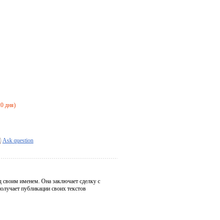
20 дня)
Ask question
од своим именем. Она заключает сделку с
олучает публикации своих текстов