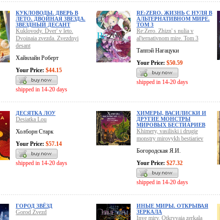
КУКЛОВОДЫ. ДВЕРЬ В
RE:ZERO. ЖИЗНЬ С НУЛЯ В
ЛЕТО. ДВОЙНАЯ ЗВЕЗДА.
АЛЬТЕРНАТИВНОМ МИРЕ.
ЗВЕЗДНЫЙ ДЕСАНТ
ТОМ 3
Kuklovody. Dver' v leto.
Re:Zero. Zhizn' s nulia v
Dvoinaia zvezda. Zvezdnyi
al'ternativnom mire. Tom 3
desant
Таппэй Нагацуки
Хайнлайн Роберт
Your Price:
$50.59
Your Price:
$44.15
shipped in 14-20 days
shipped in 14-20 days
ДЕСЯТКА ЛОУ
ХИМЕРЫ, ВАСИЛИСКИ И
Desiatka Lou
ДРУГИЕ МОНСТРЫ
МИРОВЫХ БЕСТИАРИЕВ
Khimery, vasiliski i drugie
Холборн Старк
monstry mirovykh bestiariev
Your Price:
$57.14
Богородская Я.И.
shipped in 14-20 days
Your Price:
$27.32
shipped in 14-20 days
ГОРОД ЗВЁЗД
ИНЫЕ МИРЫ. ОТКРЫВАЯ
Gorod Zvezd
ЗЕРКАЛА
Inye miry. Otkryvaia zerkala