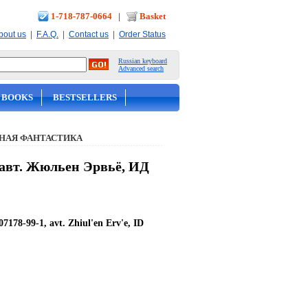
1-718-787-0664
|
Basket
|
|
|
bout us
F.A.Q.
Contact us
Order Status
Russian keyboard
Advanced search
 BOOKS
BESTSELLERS
НАЯ ФАНТАСТИКА
, авт. Жюльен Эрвьё, ИД
07178-99-1, avt. Zhiul'en Erv'e, ID