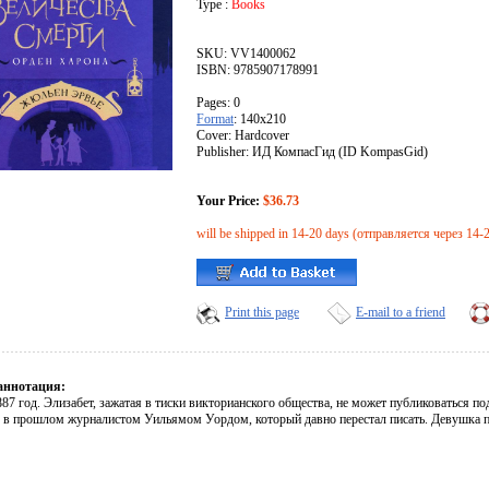
Type :
Books
SKU: VV1400062
ISBN: 9785907178991
Pages: 0
Format
: 140x210
Cover: Hardcover
Publisher: ИД КомпасГид (ID KompasGid)
Your Price:
$36.73
will be shipped in 14-20 days (отправляется через 14-
Print this page
E-mail to a friend
аннотация:
87 год. Элизабет, зажатая в тиски викторианского общества, не может публиковаться п
 в прошлом журналистом Уильямом Уордом, который давно перестал писать. Девушка п