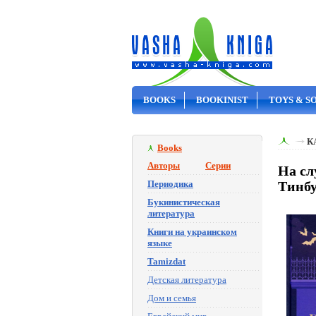
BOOKS
BOOKINIST
TOYS & S
ON SALE
К
Books
Авторы
Серии
На сл
Периодика
Тинбу
Букинистическая
литература
Книги на украинском
языке
Tamizdat
Детская литература
Дом и семья