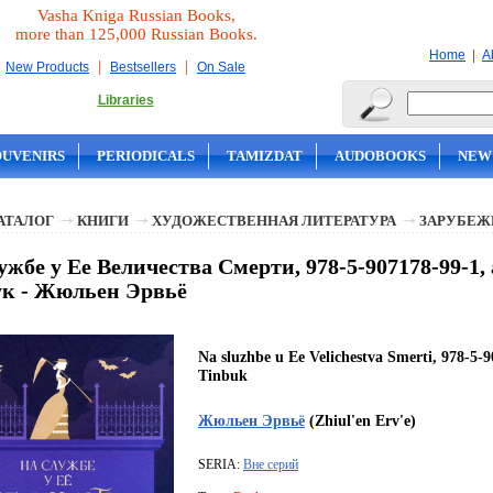
Vasha Kniga Russian Books,
more than 125,000 Russian Books.
|
Home
A
|
|
New Products
Bestsellers
On Sale
Libraries
OUVENIRS
PERIODICALS
TAMIZDAT
AUDOBOOKS
NEW
АТАЛОГ
КНИГИ
ХУДОЖЕСТВЕННАЯ ЛИТЕРАТУРА
ЗАРУБЕЖ
ужбе у Ее Величества Смерти, 978-5-907178-99-1
к - Жюльен Эрвьё
Na sluzhbe u Ee Velichestva Smerti, 978-5-9
Tinbuk
Жюльен Эрвьё
(Zhiul'en Erv'e)
SERIA:
Вне серий