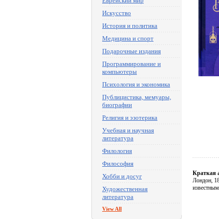
Еврейский мир
Искусство
История и политика
Медицина и спорт
Подарочные издания
Программирование и
компьютеры
Психология и экономика
Публицистика, мемуары,
биографии
Религия и эзотерика
Учебная и научная
литература
Филология
Философия
Краткая 
Хобби и досуг
Лондон, 18
известным
Художественная
литература
View All