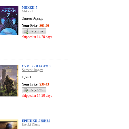
МИККИ-7
Mikki-7
Эштон Эдвард
Your Price:
$61.56
shipped in 14-20 days
СУМЕРКИ БОГОВ
Sumerki bogov
Оден С.
Your Price:
$36.43
shipped in 14-20 days
ЕРЕТИКИ ДЮНЫ
Eretiki Diuny