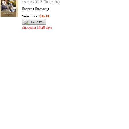
zverinets (ill. R. Tompsona)
Даррелл Джеральд
Your Price:
$36.18
shipped in 14-20 days