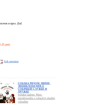
оэтов и проз. (Izd.
4-20 дня)
Ask question
СОБАКА РЯДОМ. МИНИ-
ЭНЦИКЛОПЕДИЯ О
СОБАЧЬЕЙ СЛУЖБЕ И
ДРУЖБЕ
Sobaka riadom. Mini-
entsiklopediia o sobach'ei sluzhbe
i druzhbe