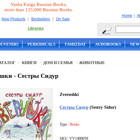
Vasha Kniga Russian Books,
more than 125,000 Russian Books.
|
Home
A
|
|
New Products
Bestsellers
On Sale
Libraries
OUVENIRS
PERIODICALS
TAMIZDAT
AUDOBOOKS
NEW
АТАЛОГ
КНИГИ
ДОМ И СЕМЬЯ
ЖИВОТНЫЕ
шки - Сестры Сидур
Zverushki
Сестры Сидур
(Sestry Sidur)
Type :
Books
SKU: VV1400059