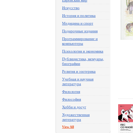
Еврейский мир
Искусство
История и политика
Медицина и спорт
Подарочные издания
Программирование и
компьютеры
Психология и экономика
Публицистика, мемуары,
биографии
Религия и эзотерика
Учебная и научная
литература
Филология
Философия
Хобби и досуг
Художественная
литература
View All