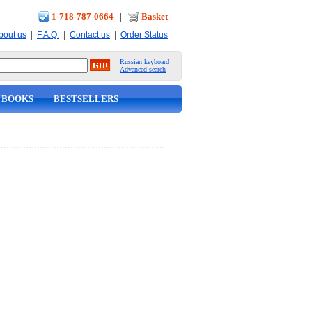
1-718-787-0664
|
Basket
|
|
|
bout us
F.A.Q.
Contact us
Order Status
Russian keyboard
Advanced search
 BOOKS
BESTSELLERS