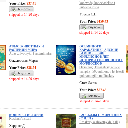
konevoda, konevladel'tsa i
Your Price:
$37.41
liubitelia losha
Урусов С.П.
shipped in 14-20 days
Your Price:
$150.43
shipped in 14-20 days
АТЛАС ЖИВОТНЫХ И
ОСЬМИНОГИ,
РАСТЕНИЙ МИРА
КАРАКАТИЦЫ, АДСКИЕ
Atlas zhivotnykh i rastenii mira
ВАМПИРЫ: 500
МИЛЛИОНОВ ЛЕТ
ИСТОРИИ ГОЛОВОНОГИХ
Соколовская Мария
МОЛЛЮСКОВ
Os'minogi, karakatitsy, adskie
Your Price:
$38.54
vampiry: 500 millionov let istorii
golovonogikh molliuskov
shipped in 14-20 days
Стоф Данна
Your Price:
$27.48
shipped in 14-20 days
КОШАЧЬИ ИСТОРИИ
РАССКАЗЫ О ЖИВОТНЫХ
Koshach'i istorii
(С ИЛЛ.)
Rasskazy o zhivotnykh (s ill.)
Хэрриот Д.