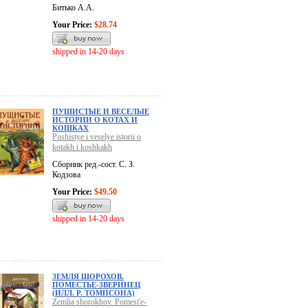
Битько А.А.
Your Price:
$28.74
shipped in 14-20 days
ПУШИСТЫЕ И ВЕСЕЛЫЕ
ИСТОРИИ О КОТАХ И
КОШКАХ
Pushistye i veselye istorii o
kotakh i koshkakh
Сборник ред.-сост. С. З.
Кодзова
Your Price:
$49.50
shipped in 14-20 days
ЗЕМЛЯ ШОРОХОВ.
ПОМЕСТЬЕ-ЗВЕРИНЕЦ
(ИЛЛ. Р. ТОМПСОНА)
Zemlia shorokhov. Pomest'e-