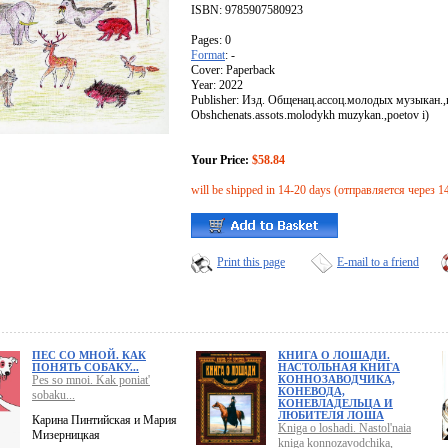
ISBN: 9785907580923
Pages: 0
Format
: -
Cover: Paperback
Year: 2022
Publisher: Изд. Общенац.ассоц.молодых музыкан.,п
Obshchenats.assots.molodykh muzykan.,poetov i)
Your Price:
$58.84
will be shipped in 14-20 days (отправляется через 1
Print this page
E-mail to a friend
ПЕС СО МНОЙ. КАК
КНИГА О ЛОШАДИ.
ПОНЯТЬ СОБАКУ...
НАСТОЛЬНАЯ КНИГА
Pes so mnoi. Kak poniat'
КОННОЗАВОДЧИКА,
КОНЕВОДА,
sobaku...
КОНЕВЛАДЕЛЬЦА И
ЛЮБИТЕЛЯ ЛОША
Карина Пинтийская и Мария
Kniga o loshadi. Nastol'naia
Мизерницкая
kniga konnozavodchika,