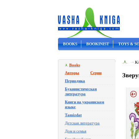
BOOKS
BOOKINIST
TOYS & S
ON SALE
К
Books
Авторы
Серии
Зверу
Периодика
Букинистическая
литература
Книги на украинском
языке
Tamizdat
Детская литература
Дом и семья