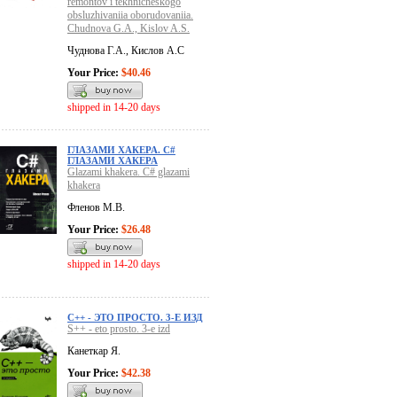
remontov i tekhnicheskogo
obsluzhivaniia oborudovaniia.
Chudnova G.A., Kislov A.S.
Чуднова Г.А., Кислов А.С
Your Price:
$40.46
shipped in 14-20 days
ГЛАЗАМИ ХАКЕРА. C#
ГЛАЗАМИ ХАКЕРА
Glazami khakera. C# glazami
khakera
Фленов М.В.
Your Price:
$26.48
shipped in 14-20 days
С++ - ЭТО ПРОСТО. 3-Е ИЗД
S++ - eto prosto. 3-e izd
Канеткар Я.
Your Price:
$42.38