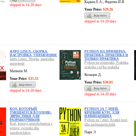
Кадыш Е.А., Фадеева И.В
shipped in 14-20 days
Your Price:
$29.26
shipped in 14-20 days
ЯДРО LINUX. СБОРКА,
PYTHON НА ПРИМЕРАХ.
НАСТРОЙКА, УПРАВЛЕНИЕ
ПРАКТИКА, ПРАКТИКА И
Iadro Linux. Sborka, nastroika,
ТОЛЬКО ПРАКТИКА
Python na primerakh. Praktika,
upravlenie
praktika i tol'ko praktika
Матвеев М.
Кольцов Д.
Your Price:
$35.33
Your Price:
$30.81
shipped in 14-20 days
shipped in 14-20 days
КОД, КОТОРЫЙ
PYTHON ЗА 7 ДНЕЙ.
УМЕЩАЕТСЯ В ГОЛОВЕ:
КРАТКИЙ КУРС ДЛЯ
ЭВРИСТИКИ ДЛЯ
НАЧИНАЮЩИХ
РАЗРАБОТЧИКОВ
Python za 7 dnei. Kratkii kurs
Kod, kotoryi umeshchaetsia v
dlia nachinaiushchikh
golove: evristiki dlia
Парк Э.
razrabotchikov