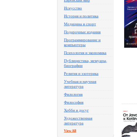
Еврейский мир
Искусство
История и политика
Медицина и спорт
Подарочные издания
Программирование и
компьютеры
Психология и экономика
Публицистика, мемуары,
биографии
Религия и эзотерика
Учебная и научная
литература
Филология
Философия
Хобби и досуг
Художественная
литература
View All