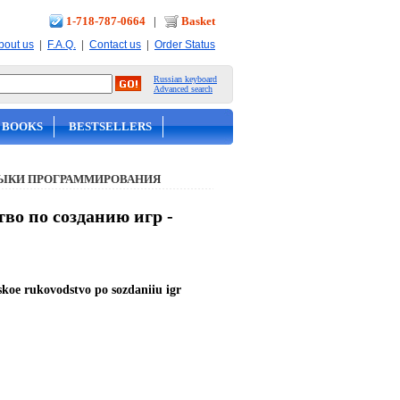
1-718-787-0664
|
Basket
|
|
|
bout us
F.A.Q.
Contact us
Order Status
Russian keyboard
Advanced search
 BOOKS
BESTSELLERS
ЫКИ ПРОГРАММИРОВАНИЯ
во по созданию игр -
koe rukovodstvo po sozdaniiu igr