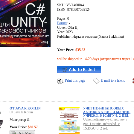
SKU: VV1400044
ISBN: 9785907592124
Pages: 0
Format
: -
Cover: Обл Ц
Year: 2023
Publisher: Наука и техника (Nauka i tekhnika)
Your Price:
$35.33
will be shipped in 14-20 days (отправляется через 1
Print this page
E-mail to a friend
ОТ JAVA К KOTLIN
УЧЕТ НЕФИНАНСОВЫХ
Ot Java k Kotlin
АКТИВОВ В ГОС. И МУНИЦ.
УЧРЕЖД. В 1С:БГУ 8. 2 ИЗД.
Uchet nefinansovykh aktivov v
Макгрегор Д.
gos. i munits. uchrezhd. v
Your Price:
$60.57
1S:BGU 8. 2 izd.