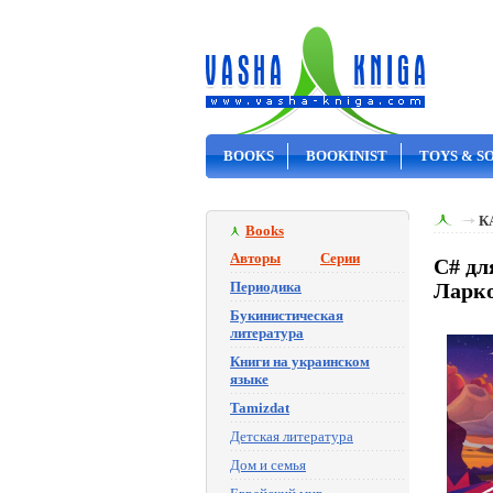
BOOKS
BOOKINIST
TOYS & S
ON SALE
К
Books
Авторы
Серии
C# дл
Периодика
Ларко
Букинистическая
литература
Книги на украинском
языке
Tamizdat
Детская литература
Дом и семья