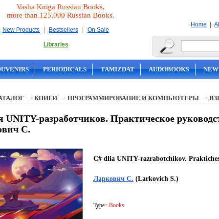
Vasha Kniga Russian Books,
more than 125,000 Russian Books.
|
Home
A
|
|
New Products
Bestsellers
On Sale
Libraries
OUVENIRS
PERIODICALS
TAMIZDAT
AUDOBOOKS
NEW
АТАЛОГ
КНИГИ
ПРОГРАММИРОВАНИЕ И КОМПЬЮТЕРЫ
ЯЗ
я UNITY-разработчиков. Практическое руководст
вич С.
C# dlia UNITY-razrabotchikov. Praktiches
Ларкович С.
(Larkovich S.)
Type :
Books