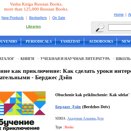
Vasha Kniga Russian Books,
more than 125,000 Russian Books.
|
Home
A
|
|
New Products
Bestsellers
On Sale
Libraries
OUVENIRS
PERIODICALS
TAMIZDAT
AUDOBOOKS
NEW
АТАЛОГ
КНИГИ
УЧЕБНАЯ И НАУЧНАЯ ЛИТЕРАТУРА
ШКОЛЬ
ние как приключение: Как сделать уроки инте
ательными - Берджес Дэйв
Obuchenie kak prikliuchenie: Kak sdelat' 
Берджес Дэйв
(Berdzhes Deiv)
SERIA:
Академия Альпина.Дети
Type :
Books