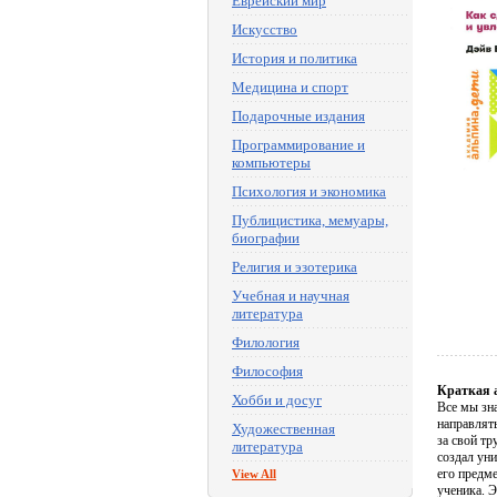
Еврейский мир
Искусство
История и политика
Медицина и спорт
Подарочные издания
Программирование и
компьютеры
Психология и экономика
Публицистика, мемуары,
биографии
Религия и эзотерика
Учебная и научная
литература
Филология
Философия
Краткая 
Хобби и досуг
Все мы зн
направлят
Художественная
за свой т
литература
создал ун
его предм
View All
ученика. Э