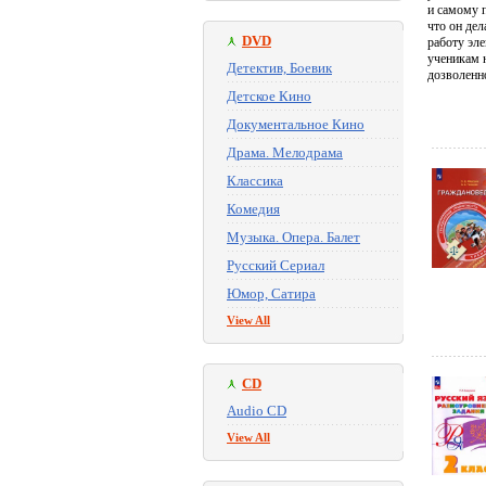
и самому п
что он дел
DVD
работу эл
ученикам н
Детектив, Боевик
дозволенно
Детское Кино
Документальное Кино
Драма. Мелодрама
Классика
Комедия
Музыка. Опера. Балет
Русский Сериал
Юмор, Сатира
View All
CD
Audio CD
View All