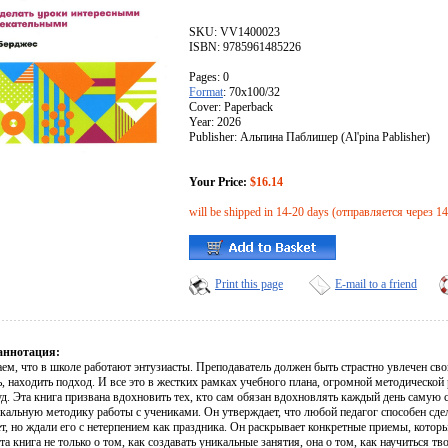
SKU: VV1400023
ISBN: 9785961485226
Pages: 0
Format
: 70x100/32
Cover: Paperback
Year: 2026
Publisher: Альпина Паблишер (Al'pina Pablisher)
Your Price:
$16.14
will be shipped in 14-20 days (отправляется через 1
Print this page
E-mail to a friend
аннотация:
аем, что в школе работают энтузиасты. Преподаватель должен быть страстно увлечен св
ь, находить подход. И все это в жестких рамках учебного плана, огромной методическо
руд. Эта книга призвана вдохновить тех, кто сам обязан вдохновлять каждый день саму
икальную методику работы с учениками. Он утверждает, что любой педагог способен сде
ет, но ждали его с нетерпением как праздника. Он раскрывает конкретные приемы, кото
та книга не только о том, как создавать уникальные занятия, она о том, как научиться 