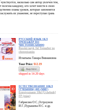
 чувствуется, насколько сам автор увлечен тем,
ет полезна каждому, кто хочет внести в свою
едственно планы уроков, которые запомнятся
заслужить их уважение, не переступая грань
РУССКИЙ ЯЗЫК 1КЛ
ТРЕНАЖЁР ПО
ЧИСТОПИСАНИЮ
Russkii iazyk 1kl Trenazher po
chistopisaniiu
Игнатьева Тамара Вивиановна
Your Price:
$12.19
shipped in 14-20 days
ЕСТЕСТВОЗНАНИЕ 10КЛ
[УЧЕБНИК] ФП (МЯГ)
Estestvoznanie 10kl [Uchebnik]
FP (miag)
Габриелян О.С.,Остроумов
И.Г.,Пурышева Н.С. и др.