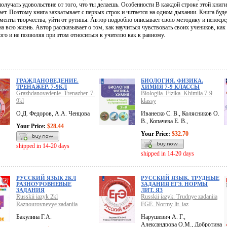
олучать удовольствие от того, что ты делаешь. Особенности В каждой строке этой книги
ает. Поэтому книга захватывает с первых строк и читается на одном дыхании. Книга буд
ементы творчества, уйти от рутины. Автор подробно описывает свою методику и непоср
а всю жизнь. Автор рассказывает о том, как научиться чувствовать своих учеников, как 
го и не позволяя при этом относиться к учителю как к равному.
ГРАЖДАНОВЕДЕНИЕ.
БИОЛОГИЯ. ФИЗИКА.
ТРЕНАЖЕР. 7-9КЛ
ХИМИЯ 7-9 КЛАССЫ
Grazhdanovedenie. Trenazher. 7-
Biologiia. Fizika. Khimiia 7-9
9kl
klassy
О.Д. Федоров, А.А. Ченцова
Иванеско С. В., Колясников О.
В., Копачева Е. В.,
Your Price:
$28.44
Your Price:
$32.70
shipped in 14-20 days
shipped in 14-20 days
РУССКИЙ ЯЗЫК 2КЛ
РУССКИЙ ЯЗЫК. ТРУДНЫЕ
РАЗНОУРОВНЕВЫЕ
ЗАДАНИЯ ЕГЭ. НОРМЫ
ЗАДАНИЯ
ЛИТ. ЯЗ
Russkii iazyk 2kl
Russkii iazyk. Trudnye zadaniia
Raznourovnevye zadaniia
EGE. Normy lit. iaz
Бакулина Г.А.
Нарушевич А. Г.,
Александрова О.М., Добротина