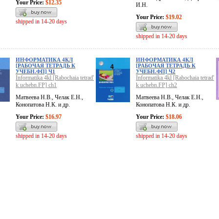
Your Price:
$12.35
И.Н.
Your Price:
$19.02
shipped in 14-20 days
shipped in 14-20 days
ИНФОРМАТИКА 4КЛ
ИНФОРМАТИКА 4КЛ
[РАБОЧАЯ ТЕТРАДЬ К
[РАБОЧАЯ ТЕТРАДЬ К
УЧЕБН.ФП] Ч1
УЧЕБН.ФП] Ч2
Informatika 4kl [Rabochaia tetrad'
Informatika 4kl [Rabochaia tetrad'
k uchebn.FP] ch1
k uchebn.FP] ch2
Матвеева Н.В., Челак Е.Н.,
Матвеева Н.В., Челак Е.Н.,
Конопатова Н.К. и др.
Конопатова Н.К. и др.
Your Price:
$16.97
Your Price:
$18.06
shipped in 14-20 days
shipped in 14-20 days