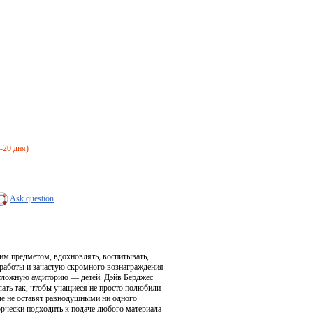
4-20 дня)
Ask question
оим предметом, вдохновлять, воспитывать,
й работы и зачастую скромного вознаграждения
ю сложную аудиторию — детей. Дэйв Берджес
лать так, чтобы учащиеся не просто полюбили
рые не оставят равнодушными ни одного
творчески подходить к подаче любого материала