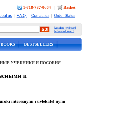
1-718-787-0664
|
Basket
|
|
|
bout us
F.A.Q.
Contact us
Order Status
Russian keyboard
Advanced search
 BOOKS
BESTSELLERS
НЫЕ УЧЕБНИКИ И ПОСОБИЯ
ресными и
uroki interesnymi i uvlekatel'nymi