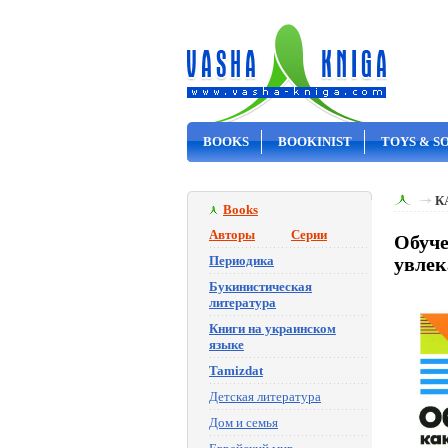
BOOKS
BOOKINIST
TOYS & S
ON SALE
К
Books
Авторы
Серии
Обуче
Периодика
увлек
Букинистическая
литература
Книги на украинском
языке
Tamizdat
Детская литература
Дом и семья