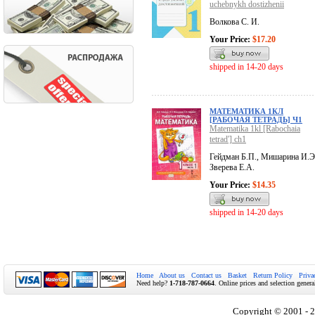
uchebnykh dostizhenii
Волкова С. И.
Your Price:
$17.20
shipped in 14-20 days
МАТЕМАТИКА 1КЛ
[РАБОЧАЯ ТЕТРАДЬ] Ч1
Matematika 1kl [Rabochaia
tetrad'] ch1
Гейдман Б.П., Мишарина И.Э
Зверева Е.А.
Your Price:
$14.35
shipped in 14-20 days
Home
About us
Contact us
Basket
Return Policy
Priva
Need help?
1-718-787-0664
. Online prices and selection genera
Copyright © 2001 - 2