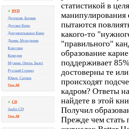
статистикой в цел
DVD
манипулирования е
Детектив, Боевик
пытаются повлиять
Детское Кино
какого-то "нужног
Документальное Кино
Драма. Мелодрама
"правильного" кан
Классика
образование карие
Комедия
поддерживает 85%
Музыка. Опера. Балет
достоверны те ил
Русский Сериал
Юмор, Сатира
происходят подсчет
View All
кадром? Ответы на
найдете в этой кни
CD
Получил образован
Audio CD
View All
Прежде чем стать 