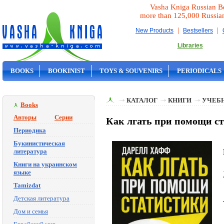
Vasha Kniga Russian B
more than 125,000 Russia
|
|
New Products
Bestsellers
Libraries
BOOKS
BOOKINIST
TOYS & SOUVENIRS
PERIODICALS
ON SALE
КАТАЛОГ
КНИГИ
УЧЕБН
Books
Авторы
Серии
Как лгать при помощи с
Периодика
Букинистическая
литература
Книги на украинском
языке
Tamizdat
Детская литература
Дом и семья