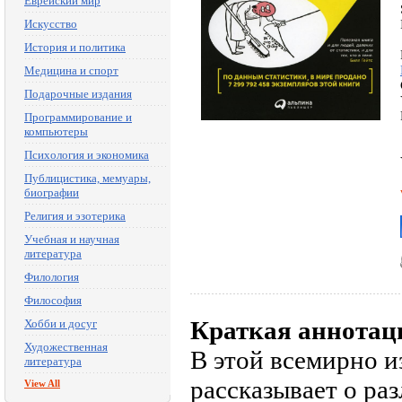
Еврейский мир
Искусство
История и политика
Медицина и спорт
Подарочные издания
Программирование и
компьютеры
Психология и экономика
Публицистика, мемуары,
биографии
Религия и эзотерика
Учебная и научная
литература
Филология
Философия
Краткая аннотац
Хобби и досуг
Художественная
В этой всемирно 
литература
рассказывает о ра
View All