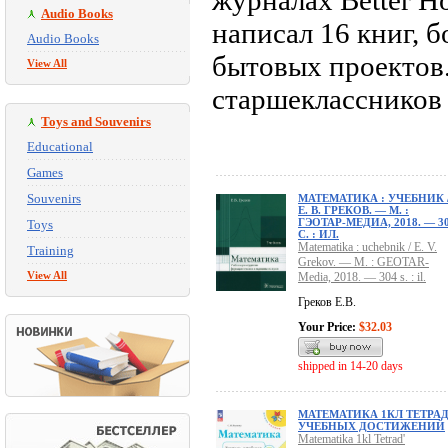
журналах Better H
Audio Books
написал 16 книг, 
Audio Books
бытовых проектов.
View All
старшеклассников 
Toys and Souvenirs
Educational
Games
Souvenirs
МАТЕМАТИКА : УЧЕБНИК 
Е. В. ГРЕКОВ. — М. :
ГЭОТАР-МЕДИА, 2018. — 3
Toys
С. : ИЛ.
Matematika : uchebnik / E. V.
Training
Grekov. — M. : GEOTAR-
View All
Media, 2018. — 304 s. : il.
Греков Е.В.
Your Price:
$32.03
shipped in 14-20 days
МАТЕМАТИКА 1КЛ ТЕТРА
УЧЕБНЫХ ДОСТИЖЕНИЙ
Matematika 1kl Tetrad'