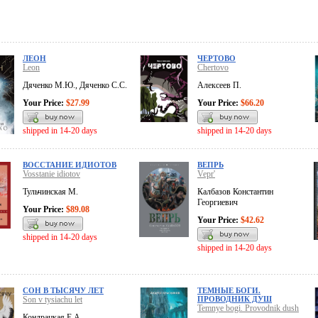
ЛЕОН
ЧЕРТОВО
Leon
Chertovo
Дяченко М.Ю., Дяченко С.С.
Алексеев П.
Your Price:
$27.99
Your Price:
$66.20
shipped in 14-20 days
shipped in 14-20 days
ВОССТАНИЕ ИДИОТОВ
ВЕПРЬ
Vosstanie idiotov
Vepr'
Тульчинская М.
Калбазов Константин
Георгиевич
Your Price:
$89.08
Your Price:
$42.62
shipped in 14-20 days
shipped in 14-20 days
СОН В ТЫСЯЧУ ЛЕТ
ТЕМНЫЕ БОГИ.
Son v tysiachu let
ПРОВОДНИК ДУШ
Temnye bogi. Provodnik dush
Кондрацкая Е.А.