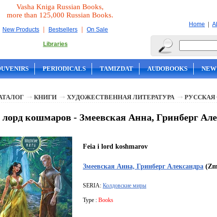
Vasha Kniga Russian Books,
more than 125,000 Russian Books.
|
Home
A
|
|
New Products
Bestsellers
On Sale
Libraries
OUVENIRS
PERIODICALS
TAMIZDAT
AUDOBOOKS
NEW
АТАЛОГ
КНИГИ
ХУДОЖЕСТВЕННАЯ ЛИТЕРАТУРА
РУССКАЯ
 лорд кошмаров - Змеевская Анна, Гринберг Ал
Feia i lord koshmarov
Змеевская Анна, Гринберг Александра
(Zme
SERIA:
Колдовские миры
Type :
Books