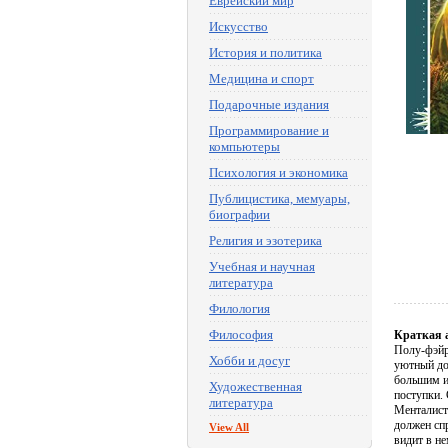
Еврейский мир
Искусство
История и политика
Медицина и спорт
Подарочные издания
Программирование и
компьютеры
Психология и экономика
Публицистика, мемуары,
биографии
Религия и эзотерика
Учебная и научная
литература
Филология
Философия
Краткая 
Полу-фэйр
Хобби и досуг
уютный до
большим ис
Художественная
поступки. 
литература
Менталист 
должен спр
View All
видит в н