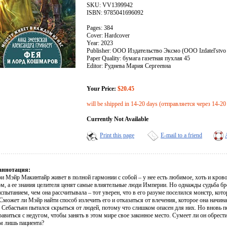
SKU: VV1399942
ISBN: 9785041696092
Pages: 384
Cover: Hardcover
Year: 2023
Publisher: ООО Издательство Эксмо (OOO Izdatel'stvo
Paper Quality: бумага газетная пухлая 45
Editor: Руднева Мария Сергеевна
Your Price:
$20.45
will be shipped in 14-20 days (отправляется через 14-20
Currently Not Available
Print this page
E-mail to a friend
аннотация:
и Мэйр Макинтайр живет в полной гармонии с собой – у нее есть любимое, хоть и кров
м, а ее знания целителя ценят самые влиятельные люди Империи. Но однажды судьба бро
пытанием, чем она рассчитывала – тот уверен, что в его разуме поселился монстр, кот
Сможет ли Мэйр найти способ излечить его и отказаться от влечения, которое она начин
Себастьян пытался скрыться от людей, потому что слишком опасен для них. Но вновь по
авиться с недугом, чтобы занять в этом мире свое законное место. Сумеет ли он обрест
ем лишь пациента?