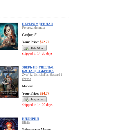
ПЕРЕРОЖДЕННАЯ
Pererozhdennaia
Сапфир Я
Your Price:
$72.72
shipped in 14-20 days
ЗВЕРЬ-ИЗ-УЩЕЛЬЯ.
БАСТАРД И ЖРИЦА
Zver'-iz-Ushchel'ia. Bastard i
zhritsa
Марей С.
Your Price:
$24.77
shipped in 14-20 days
ИЛЛИРИЯ
Illiriia
Заболотская Мария