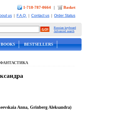
1-718-787-0664
|
Basket
|
|
|
bout us
F.A.Q.
Contact us
Order Status
Russian keyboard
Advanced search
 BOOKS
BESTSELLERS
 ФАНТАСТИКА
ександра
evskaia Anna, Grinberg Aleksandra)