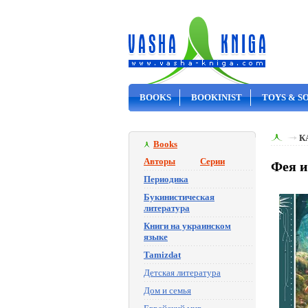
BOOKS
BOOKINIST
TOYS & S
ON SALE
К
Books
Авторы
Серии
Фея и
Периодика
Букинистическая
литература
Книги на украинском
языке
Tamizdat
Детская литература
Дом и семья