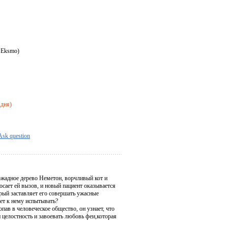
 Eksmo)
 дня)
Ask question
ожадное дерево Неметон, ворчливый кот и
сает ей вызов, и новый пациент оказывается
орый заставляет его совершать ужасные
ает к нему испытывать?
пав в человеческое общество, он узнает, что
и целостность и завоевать любовь феи,которая