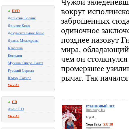
Чужой заледеневш
вокруг исполинско
DVD
Детектив, Боевик
заброшенных сюда 
Детское Кино
одиночное заключе
Документальное Кино
позднее назовут Г
Драма. Мелодрама
мира, обладающий
Классика
Комедия
чем он столкнулся
Музыка. Опера. Балет
промерзшее узили
Русский Сериал
рычаг. Так начался
Юмор, Сатира
View All
CD
РУБИНОВЫЙ ЛЕС
Audio CD
Rubinovyi les
View All
Гор А.
Your Price:
$37.38