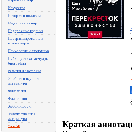
Еврейский мир
Искусство
История и политика
Медицина и спорт
Подарочные издания
Программирование и
компьютеры
Психология и экономика
Публицистика, мемуары,
биографии
Религия и эзотерика
Учебная и научная
литература
Филология
Философия
Хобби и досуг
Художественная
литература
Краткая аннотац
View All