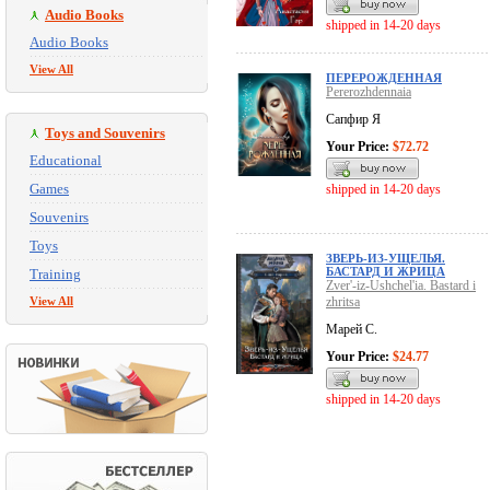
Audio Books
shipped in 14-20 days
Audio Books
View All
ПЕРЕРОЖДЕННАЯ
Pererozhdennaia
Сапфир Я
Toys and Souvenirs
Your Price:
$72.72
Educational
Games
shipped in 14-20 days
Souvenirs
Toys
ЗВЕРЬ-ИЗ-УЩЕЛЬЯ.
БАСТАРД И ЖРИЦА
Training
Zver'-iz-Ushchel'ia. Bastard i
View All
zhritsa
Марей С.
Your Price:
$24.77
shipped in 14-20 days