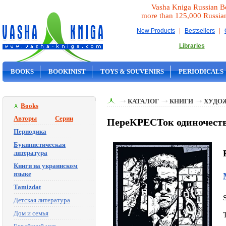
Vasha Kniga Russian B
more than 125,000 Russia
|
|
New Products
Bestsellers
Libraries
BOOKS
BOOKINIST
TOYS & SOUVENIRS
PERIODICALS
ON SALE
КАТАЛОГ
КНИГИ
ХУДО
Books
Авторы
Серии
ПереКРЕСТок одиночества
Периодика
Букинистическая
литература
Книги на украинском
языке
Tamizdat
Детская литература
Дом и семья