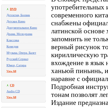
употребительных 
DVD
современного кита
Детектив, Боевик
снабжены официал
Детское Кино
Документальное Кино
латинской основе 
Драма. Мелодрама
запомнить не толь
Классика
верный рисунок то
Комедия
Музыка. Опера. Балет
кириллическую тр
Русский Сериал
вхождение в язык
Юмор, Сатира
ханьюй пиньинь, и
View All
наравне с официал
Подробная инструк
CD
Audio CD
тонам позволят ле
View All
Издание предназна