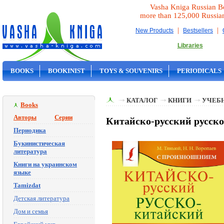
Vasha Kniga Russian B
more than 125,000 Russia
|
|
New Products
Bestsellers
Libraries
BOOKS
BOOKINIST
TOYS & SOUVENIRS
PERIODICALS
ON SALE
КАТАЛОГ
КНИГИ
УЧЕБН
Books
Авторы
Серии
Китайско-русский русско
Периодика
Букинистическая
литература
Книги на украинском
языке
Tamizdat
Детская литература
Дом и семья