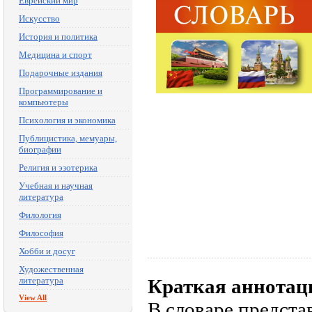
Еврейский мир
Искусство
История и политика
Медицина и спорт
Подарочные издания
Программирование и
компьютеры
Психология и экономика
Публицистика, мемуары,
биографии
Религия и эзотерика
Учебная и научная
литература
Филология
Философия
Хобби и досуг
Художественная
литература
Краткая аннотац
View All
В словаре предста