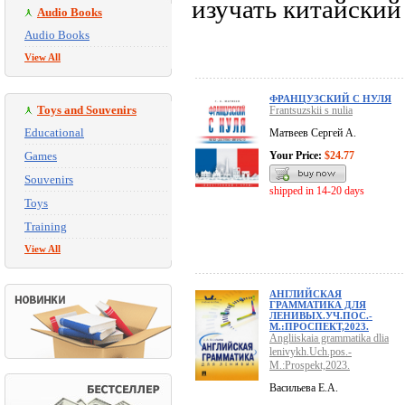
изучать китайский
Audio Books
Audio Books
View All
ФРАНЦУЗСКИЙ С НУЛЯ
Toys and Souvenirs
Frantsuzskii s nulia
Educational
Матвеев Сергей А.
Games
Your Price:
$24.77
Souvenirs
shipped in 14-20 days
Toys
Training
View All
АНГЛИЙСКАЯ
ГРАММАТИКА ДЛЯ
ЛЕНИВЫХ.УЧ.ПОС.-
М.:ПРОСПЕКТ,2023.
Angliiskaia grammatika dlia
lenivykh.Uch.pos.-
M.:Prospekt,2023.
Васильева Е.А.