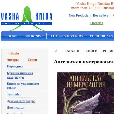
Vasha Kniga Russian B
more than 125,000 Russia
|
|
New Products
Bestsellers
Libraries
BOOKS
BOOKINIST
TOYS & SOUVENIRS
PERIODICALS
ON SALE
КАТАЛОГ
КНИГИ
РЕЛИГ
Books
Авторы
Серии
Ангельская нумерология
Периодика
Букинистическая
литература
Книги на украинском
языке
Tamizdat
Детская литература
Дом и семья