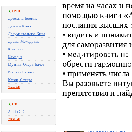
время на часах и 
DVD
помощью книги «А
Детектив, Боевик
послания высших с
Детское Кино
• видеть и понима
Документальное Кино
Драма. Мелодрама
для саморазвития 
Классика
• медитировать на
Комедия
обрести гармонию
Музыка. Опера. Балет
• применять числа
Русский Сериал
Юмор, Сатира
Вы разовьете инту
View All
препятствия и най
.
CD
Audio CD
View All
THE WILD DARK TAROT.