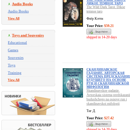
ДИКОЕ ТЕМНОЕ ТАРО
Audio Books
The Wild Dark Tarot. Dikoe
Audio Books
temnoe taro
View All
Флёр Кэтти
Your Price:
$59.21
Toys and Souvenirs
shipped in 14-20 days
Educational
Games
Souvenirs
Toys
СКАНДИНАВСКОЕ
Training
ГАДАНИЕ. АВТОРСКАЯ
СИСТЕМА ПРЕДСКАЗАНИ
View All
БУДУЩЕГО НА ОСНОВЕ
РУН И СКАНДИНАВСКОЙ
МИФОЛОГИИ
Skandinavskoe gadanie.
Avtorskaia sistema predskazani
budushchego na osnove run i
skandinavskoi mifologii
Тиг Д.
Your Price:
$27.42
shipped in 14-20 days