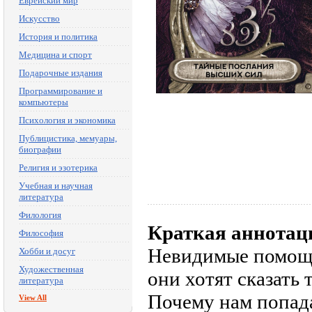
Еврейский мир
Искусство
История и политика
Медицина и спорт
Подарочные издания
Программирование и
компьютеры
Психология и экономика
Публицистика, мемуары,
биографии
Религия и эзотерика
Учебная и научная
литература
Филология
Краткая аннотац
Философия
Невидимые помощн
Хобби и досуг
Художественная
они хотят сказать 
литература
Почему нам попада
View All