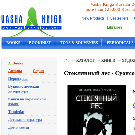
Vasha Kniga Russian B
more than 125,000 Russia
|
|
New Products
Bestsellers
Libraries
BOOKS
BOOKINIST
TOYS & SOUVENIRS
PERIODICALS
ON SALE
КАТАЛОГ
КНИГИ
ХУДО
Books
Авторы
Серии
Стеклянный лес - Суонс
Периодика
Букинистическая
литература
Книги на украинском
языке
Tamizdat
Детская литература
Дом и семья