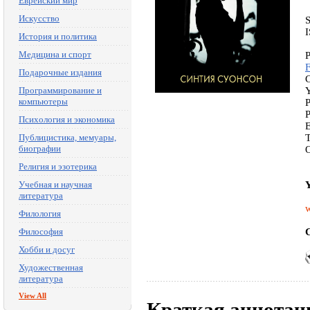
Еврейский мир
Искусство
История и политика
Медицина и спорт
P
Подарочные издания
C
Программирование и
Y
компьютеры
P
P
Психология и экономика
Публицистика, мемуары,
T
биографии
Религия и эзотерика
Учебная и научная
Y
литература
w
Филология
Философия
C
Хобби и досуг
Художественная
литература
View All
Краткая аннотац