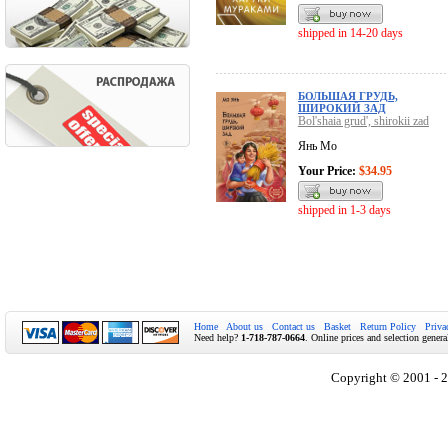
shipped in 14-20 days
БОЛЬШАЯ ГРУДЬ,
ШИРОКИЙ ЗАД
Bol'shaia grud', shirokii zad
Янь Мо
Your Price:
$34.95
shipped in 1-3 days
Home
About us
Contact us
Basket
Return Policy
Priva
Need help?
1-718-787-0664
. Online prices and selection genera
Copyright © 2001 - 2