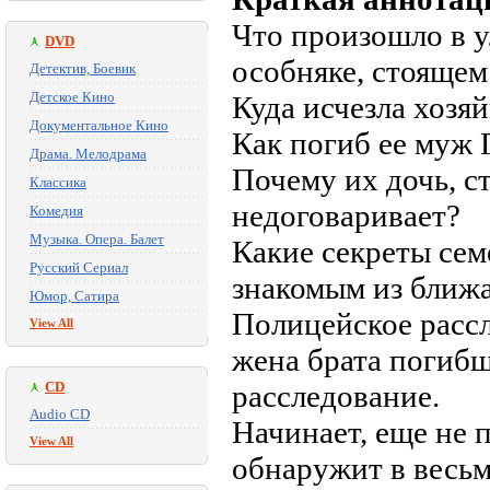
Что произошло в 
DVD
особняке, стоящем
Детектив, Боевик
Детское Кино
Куда исчезла хозяй
Документальное Кино
Как погиб ее муж 
Драма. Мелодрама
Почему их дочь, с
Классика
недоговаривает?
Комедия
Музыка. Опера. Балет
Какие секреты сем
Русский Сериал
знакомым из ближа
Юмор, Сатира
Полицейское рассл
View All
жена брата погибш
CD
расследование.
Audio CD
Начинает, еще не 
View All
обнаружит в весьм