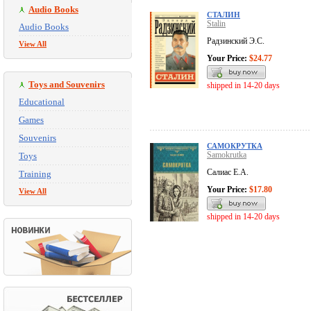
Audio Books
СТАЛИН
Stalin
Audio Books
Радзинский Э.С.
View All
Your Price:
$24.77
Toys and Souvenirs
shipped in 14-20 days
Educational
Games
Souvenirs
САМОКРУТКА
Samokrutka
Toys
Салиас Е.А.
Training
Your Price:
$17.80
View All
shipped in 14-20 days