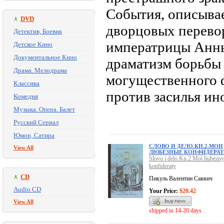
События, описывае
DVD
дворцовых перево
Детектив, Боевик
императрицы Анны
Детское Кино
Документальное Кино
драматизм борьбы
Драма. Мелодрама
могущественного 
Классика
против засилья ин
Комедия
Музыка. Опера. Балет
Русский Сериал
Юмор, Сатира
СЛОВО И ДЕЛО.КН.2.МОИ
View All
ЛЮБЕЗНЫЕ КОНФИДЕРА
Slovo i delo.Kn.2.Moi liubezny
konfideraty
CD
Пикуль Валентин Саввич
Audio CD
Your Price:
$20.42
View All
shipped in 14-20 days