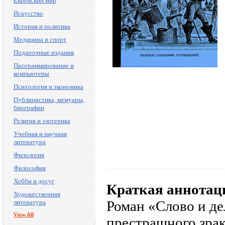
Еврейский мир
Искусство
История и политика
Медицина и спорт
Подарочные издания
Программирование и
компьютеры
Психология и экономика
Публицистика, мемуары,
биографии
Религия и эзотерика
Учебная и научная
литература
Филология
Философия
Хобби и досуг
Краткая аннотац
Художественная
Роман «Слово и де
литература
View All
престрашного зра