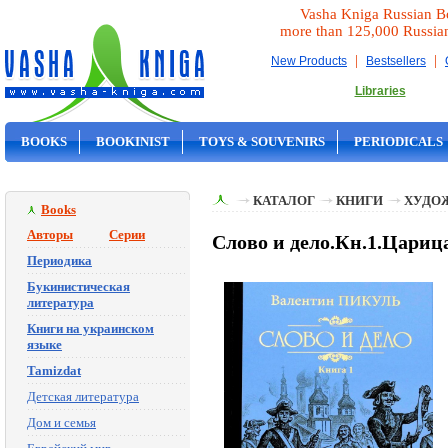
Vasha Kniga Russian B
more than 125,000 Russia
|
|
New Products
Bestsellers
Libraries
BOOKS
BOOKINIST
TOYS & SOUVENIRS
PERIODICALS
ON SALE
КАТАЛОГ
КНИГИ
ХУДО
Books
Авторы
Серии
Слово и дело.Кн.1.Цариц
Периодика
Букинистическая
литература
Книги на украинском
языке
Tamizdat
Детская литература
Дом и семья