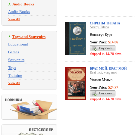
Audio Books
Audio Books
View All
СИРЕНЫ ТИТАНА
Sireny Titana
Воннегут Курт
Toys and Souvenirs
Your Price:
$14.66
Educational
Games
shipped in 14-20 days
Souvenirs
Toys
БРАТ МОЙ, ВРАГ МОЙ
Brat moi, vrag moi
Training
Уилсон Мэтью
View All
Your Price:
$24.77
shipped in 14-20 days