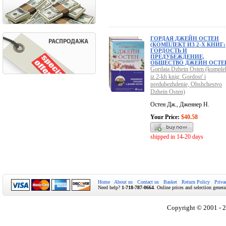
ГОРДАЯ ДЖЕЙН ОСТЕН
(КОМПЛЕКТ ИЗ 2-Х КНИГ:
ГОРДОСТЬ И
ПРЕДУБЕЖДЕНИЕ,
ОБЩЕСТВО ДЖЕЙН ОСТЕ
Gordaia Dzhein Osten (komple
iz 2-kh knig: Gordost' i
predubezhdenie, Obshchestvo
Dzhein Osten)
Остен Дж., Дженнер Н.
Your Price:
$40.58
shipped in 14-20 days
Home
About us
Contact us
Basket
Return Policy
Priva
Need help?
1-718-787-0664
. Online prices and selection genera
Copyright © 2001 - 2