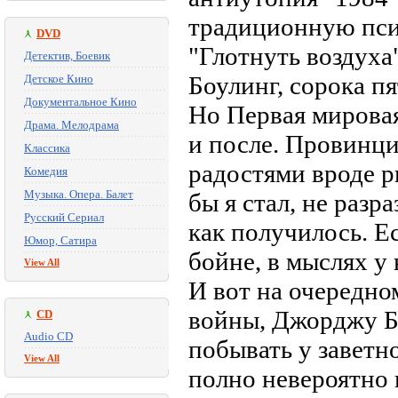
традиционную пси
DVD
"Глотнуть воздуха
Детектив, Боевик
Боулинг, сорока п
Детское Кино
Документальное Кино
Но Первая мировая 
Драма. Мелодрама
и после. Провинци
Классика
радостями вроде р
Комедия
Музыка. Опера. Балет
бы я стал, не разр
Русский Сериал
как получилось. Е
Юмор, Сатира
бойне, в мыслях у
View All
И вот на очередно
войны, Джорджу Б
CD
Audio CD
побывать у заветно
View All
полно невероятн