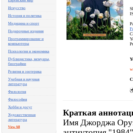
Еврейский мир
Искусство
S
I
История и политика
Медицина и спорт
P
F
Подарочные издания
C
Программирование и
Y
компьютеры
P
Психология и экономика
Публицистика, мемуары,
Y
биографии
w
Религия и эзотерика
Учебная и научная
C
литература
Филология
Философия
Хобби и досуг
Краткая аннотац
Художественная
литература
Имя Джорджа Оруэ
View All
антиутопия "1984"