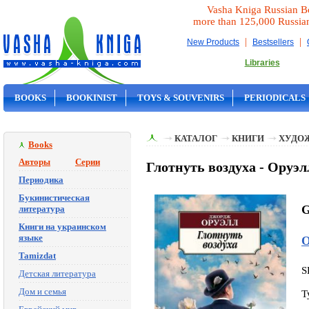
Vasha Kniga Russian B
more than 125,000 Russia
|
|
New Products
Bestsellers
Libraries
BOOKS
BOOKINIST
TOYS & SOUVENIRS
PERIODICALS
ON SALE
КАТАЛОГ
КНИГИ
ХУДО
Books
Авторы
Серии
Глотнуть воздуха - Оруэл
Периодика
Букинистическая
G
литература
Книги на украинском
языке
О
Tamizdat
S
Детская литература
Дом и семья
T