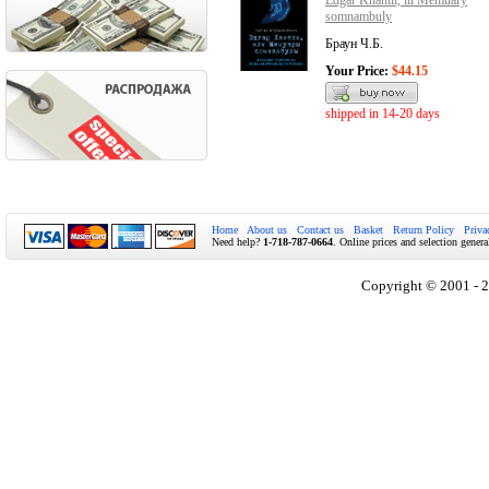
Edgar Khantli, ili Memuary
somnambuly
Браун Ч.Б.
Your Price:
$44.15
shipped in 14-20 days
Home
About us
Contact us
Basket
Return Policy
Priva
Need help?
1-718-787-0664
. Online prices and selection genera
Copyright © 2001 - 2