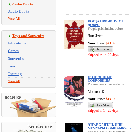
Audio Books
Audio Books
View All
КОГДА ПРИЧИНЯЮТ
ДОБРО
Kogda prichiniaiut dobro
Toys and Souvenirs
Чон Ихён
Educational
Your Price:
$23.37
Games
shipped in 14-20 days
Souvenirs
Toys
Training
ПОТЕРЯННЫЕ
СОКРОВИЩА
View All
Poteriannye sokrovishcha
Мэннинг К.
Your Price:
$15.18
shipped in 14-20 days
ЭДГАР ХАНТЛИ, ИЛИ
МЕМУАРЫ СОМНАМБУЛЫ