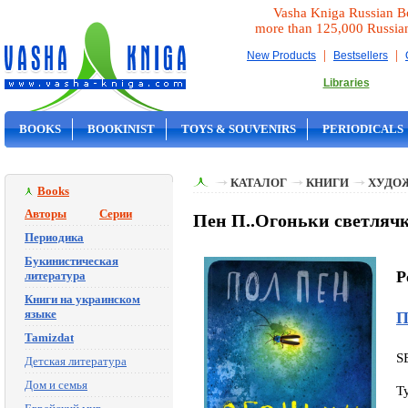
Vasha Kniga Russian B
more than 125,000 Russia
|
|
New Products
Bestsellers
Libraries
BOOKS
BOOKINIST
TOYS & SOUVENIRS
PERIODICALS
ON SALE
КАТАЛОГ
КНИГИ
ХУДО
Books
Авторы
Серии
Пен П..Огоньки светлячк
Периодика
Букинистическая
P
литература
Книги на украинском
языке
П
Tamizdat
S
Детская литература
Дом и семья
T