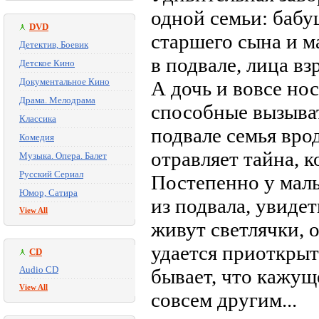
одной семьи: бабу
DVD
старшего сына и м
Детектив, Боевик
в подвале, лица в
Детское Кино
Документальное Кино
А дочь и вовсе нос
Драма. Мелодрама
способные вызыват
Классика
подвале семья вро
Комедия
отравляет тайна, 
Музыка. Опера. Балет
Русский Сериал
Постепенно у мал
Юмор, Сатира
из подвала, увиде
View All
живут светлячки, о
удается приоткрыт
CD
Audio CD
бывает, что кажущ
View All
совсем другим...