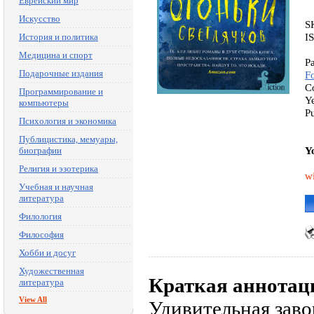
Еврейский мир
Искусство
S
I
История и политика
Медицина и спорт
Pa
Подарочные издания
F
C
Программирование и
Y
компьютеры
P
Психология и экономика
Публицистика, мемуары,
Y
биографии
Религия и эзотерика
w
Учебная и научная
литература
Филология
Философия
Хобби и досуг
Художественная
Краткая аннотац
литература
View All
Удивительная зав