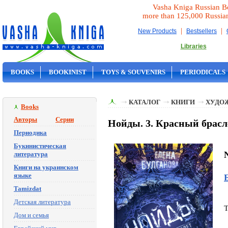
Vasha Kniga Russian B
more than 125,000 Russia
|
|
New Products
Bestsellers
Libraries
BOOKS
BOOKINIST
TOYS & SOUVENIRS
PERIODICALS
ON SALE
КАТАЛОГ
КНИГИ
ХУДО
Books
Авторы
Серии
Нойды. 3. Красный брасл
Периодика
Букинистическая
N
литература
Книги на украинском
языке
Tamizdat
Детская литература
T
Дом и семья