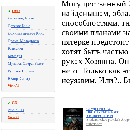
Могущественный Х
найденышам, обл
DVD
Детектив, Боевик
способностями, та
Детское Кино
своими планами на
Документальное Кино
пятерке предстоит
Драма. Мелодрама
Классика
хотят быть частью
Комедия
руках Хозяина. Он
Музыка. Опера. Балет
него. Только как э
Русский Сериал
неуязвим. Или?.. Б
Юмор, Сатира
View All
CD
СТУДЕНЧЕСКОЕ
Audio CD
ПРОКЛЯТЬЕ АЛОГО
УНИВЕРСИТЕТА
View All
Studencheskoe prokliat'e Alogo
universiteta