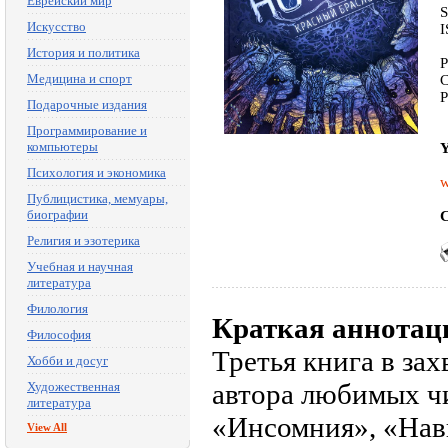
Еврейский мир
Искусство
I
История и политика
P
Медицина и спорт
C
P
Подарочные издания
Программирование и
компьютеры
Y
Психология и экономика
w
Публицистика, мемуары,
биографии
C
Религия и эзотерика
Учебная и научная
литература
Филология
Краткая аннотац
Философия
Третья книга в за
Хобби и досуг
автора любимых ч
Художественная
литература
«Инсомния», «Нав
View All