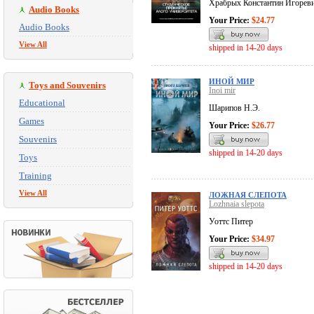
Храбрых Константин Игорев
Audio Books
Your Price:
$24.77
Audio Books
View All
shipped in 14-20 days
ИНОЙ МИР
Toys and Souvenirs
Inoi mir
Educational
Шарипов Н.Э.
Games
Your Price:
$26.77
Souvenirs
shipped in 14-20 days
Toys
Training
View All
ЛОЖНАЯ СЛЕПОТА
Lozhnaia slepota
Уоттс Питер
Your Price:
$34.97
shipped in 14-20 days