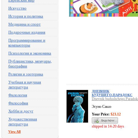
Еврейский мир
Искусство
История и политика
Медицина и спорт
Подарочные издания
Программирование и
компьютеры
Психология и экономика
Публицистика, мемуары,
биографии
Религия и эзотерика
Учебная и научная
литература
ДНЕВНИК
Филология
БУДУЩЕГО.ПАРАДОКС
Dnevnik budushchego.Paradok
Философия
Эсуно Сакаэ
Хобби и досуг
Your Price:
$23.12
Художественная
литература
shipped in 14-20 days
View All