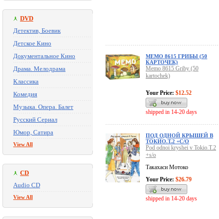
DVD
Детектив, Боевик
Детское Кино
Документальное Кино
МЕМО 8615 ГРИБЫ (50
КАРТОЧЕК)
Драма. Мелодрама
Memo 8615 Griby (50
kartochek)
Классика
Your Price:
$12.52
Комедия
Музыка. Опера. Балет
shipped in 14-20 days
Русский Сериал
Юмор, Сатира
ПОД ОДНОЙ КРЫШЕЙ В
ТОКИО.Т.2 +С/О
View All
Pod odnoi kryshei v Tokio.T.2
+s/o
Такахаси Мотоко
CD
Your Price:
$26.79
Audio CD
View All
shipped in 14-20 days