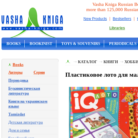
Vasha Kniga Russian B
more than 125,000 Russia
|
|
New Products
Bestsellers
Libraries
BOOKS
BOOKINIST
TOYS & SOUVENIRS
PERIODICALS
ON SALE
КАТАЛОГ
КНИГИ
ХОББИ
Books
Авторы
Серии
Пластиковое лото для м
Периодика
Букинистическая
литература
Книги на украинском
языке
Tamizdat
Детская литература
Дом и семья