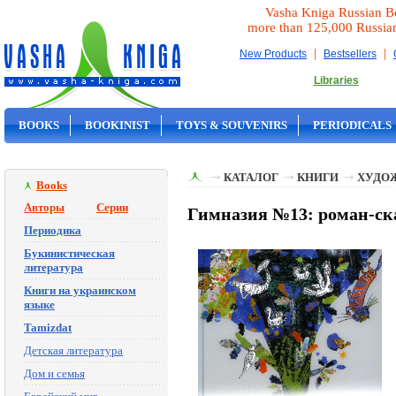
Vasha Kniga Russian B
more than 125,000 Russia
|
|
New Products
Bestsellers
Libraries
BOOKS
BOOKINIST
TOYS & SOUVENIRS
PERIODICALS
ON SALE
КАТАЛОГ
КНИГИ
ХУДО
Books
Авторы
Серии
Гимназия №13: роман-сказ
Периодика
Букинистическая
литература
Книги на украинском
языке
Tamizdat
Детская литература
Дом и семья