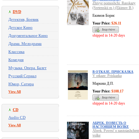
Zhivye pomoshchi. Rasskazy
(Sretenskii m.) (Ekimov B.)
DVD
Екимов Борис
Детектив, Боевик
Your Price:
$26.11
Детское Кино
Документальное Кино
shipped in 14-20 days
Драма. Мелодрама
Классика
Комедия
Музыка. Опера. Балет
В ОТКАЗЕ. ПРИСКАЗКА
Русский Сериал
V otkaze. Priskazka
Маркиш Д.П.
Юмор, Сатира
Your Price:
$108.17
View All
shipped in 14-20 days
CD
Audio CD
АБРЕК. ПОВЕСТЬ О
View All
НАСТОЯЩЕМ ВОЛКЕ
Abrek. Povest' o nastoiashche
volke