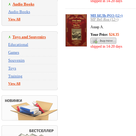
shipped in 14-20 days
Audio Books
Audio Books
МП БЕЛЬ-РОЗ (12+)
View All
MP Bel'-Roz (12+)
Ашар А.
Your Price:
$24.35
Toys and Souvenirs
Educational
shipped in 14-20 days
Games
Souvenirs
Toys
Training
View All