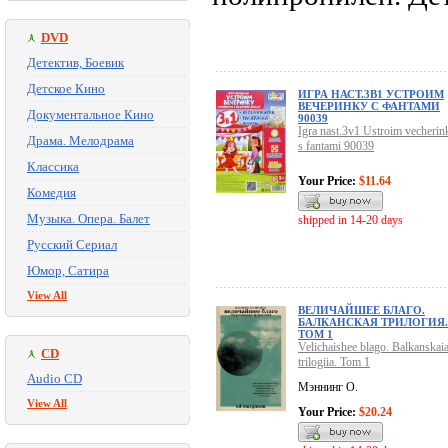
DVD
Детектив, Боевик
Детское Кино
ИГРА НАСТ.3В1 УСТРОИМ
ВЕЧЕРИНКУ С ФАНТАМИ
Документальное Кино
90039
Igra nast.3v1 Ustroim vecherin
Драма. Мелодрама
s fantami 90039
Классика
Your Price:
$11.64
Комедия
Музыка. Опера. Балет
shipped in 14-20 days
Русский Сериал
Юмор, Сатира
View All
ВЕЛИЧАЙШЕЕ БЛАГО.
БАЛКАНСКАЯ ТРИЛОГИЯ.
ТОМ 1
Velichaishee blago. Balkanskai
CD
trilogiia. Tom 1
Audio CD
Мэннинг О.
View All
Your Price:
$20.24