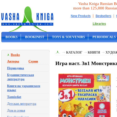
Vasha Kniga Russian B
more than 125,000 Russia
|
|
New Products
Bestsellers
Libraries
BOOKS
BOOKINIST
TOYS & SOUVENIRS
PERIODICALS
ON SALE
КАТАЛОГ
КНИГИ
ХУДО
Books
Авторы
Серии
Игра наст. 3в1 Монстрик
Периодика
Букинистическая
литература
Книги на украинском
языке
Tamizdat
Детская литература
Дом и семья