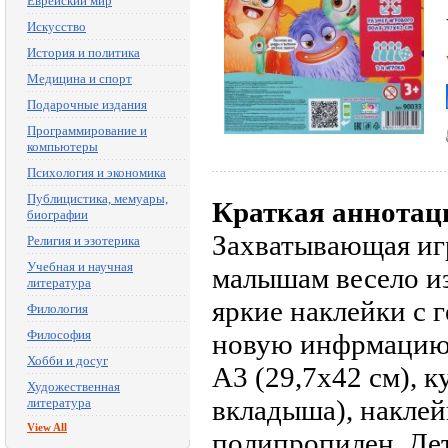
Еврейский мир
Искусство
История и политика
Медицина и спорт
Подарочные издания
Программирование и
компьютеры
Психология и экономика
Публицистика, мемуары,
Краткая аннотац
биографии
Захватывающая иг
Религия и эзотерика
Учебная и научная
малышам весело из
литература
яркие наклейки с 
Филология
Философия
новую инфрмацию.
Хобби и досуг
А3 (29,7х42 см), к
Художественная
вкладыша), наклей
литература
View All
полипропилен. Дет