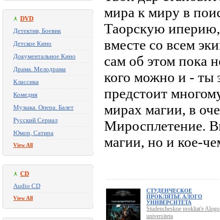
мира к миру в пои
DVD
Таорскую иперию,
Детектив, Боевик
вместе со всем эк
Детское Кино
Документальное Кино
сам об этом пока н
Драма. Мелодрама
кого можно и - ты 
Классика
предстоит многому 
Комедия
мирах магии, в оч
Музыка. Опера. Балет
Русский Сериал
Миросплетение. Вп
Юмор, Сатира
магии, но и кое-ч
View All
CD
Audio CD
СТУДЕНЧЕСКОЕ
ПРОКЛЯТЬЕ АЛОГО
View All
УНИВЕРСИТЕТА
Studencheskoe prokliat'e Alogo
universiteta