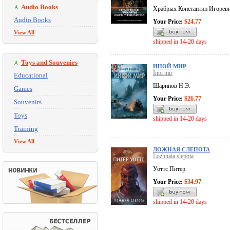
Audio Books
Храбрых Константин Игорев
Audio Books
Your Price:
$24.77
View All
shipped in 14-20 days
Toys and Souvenirs
ИНОЙ МИР
Inoi mir
Educational
Шарипов Н.Э.
Games
Your Price:
$26.77
Souvenirs
Toys
shipped in 14-20 days
Training
View All
ЛОЖНАЯ СЛЕПОТА
Lozhnaia slepota
Уоттс Питер
Your Price:
$34.97
shipped in 14-20 days