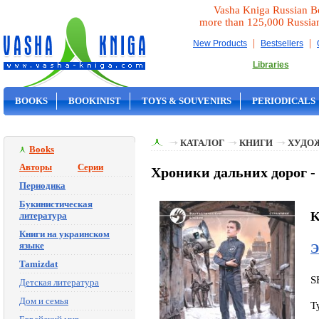
Vasha Kniga Russian B
more than 125,000 Russia
|
|
New Products
Bestsellers
Libraries
BOOKS
BOOKINIST
TOYS & SOUVENIRS
PERIODICALS
ON SALE
КАТАЛОГ
КНИГИ
ХУДО
Books
Авторы
Серии
Хроники дальних дорог -
Периодика
Букинистическая
K
литература
Книги на украинском
языке
Э
Tamizdat
S
Детская литература
Дом и семья
T