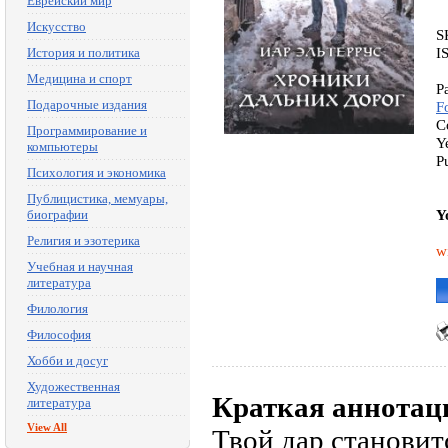
Еврейский мир
Искусство
S
I
История и политика
Медицина и спорт
P
Подарочные издания
F
C
Программирование и
Y
компьютеры
P
Психология и экономика
Публицистика, мемуары,
Y
биографии
Религия и эзотерика
w
Учебная и научная
литература
Филология
Философия
Хобби и досуг
Художественная
Краткая аннотац
литература
View All
Твой дар становит