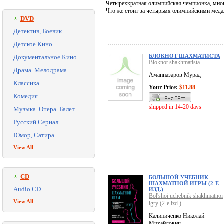
Четырехкратная олимпийская чемпионка, мно
Что же стоит за четырьмя олимпийскими меда
DVD
Детектив, Боевик
Детское Кино
БЛОКНОТ ШАХМАТИСТА
Документальное Кино
Bloknot shakhmatista
Драма. Мелодрама
Аманназаров Мурад
Классика
Your Price:
$11.88
Комедия
shipped in 14-20 days
Музыка. Опера. Балет
Русский Сериал
Юмор, Сатира
View All
CD
БОЛЬШОЙ УЧЕБНИК
ШАХМАТНОЙ ИГРЫ (2-Е
Audio CD
ИЗД.)
Bol'shoi uchebnik shakhmatnoi
View All
igry (2-e izd.)
Калиниченко Николай
Михайлович