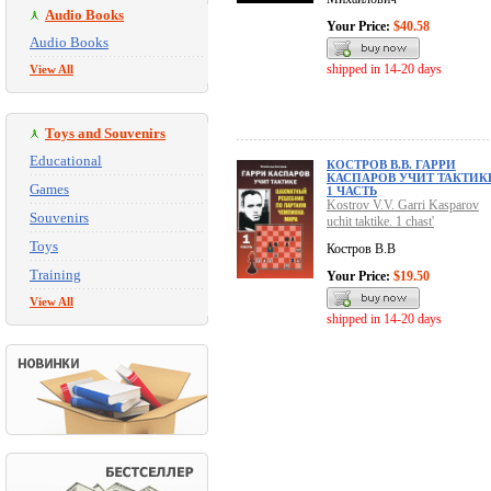
Audio Books
Your Price:
$40.58
Audio Books
shipped in 14-20 days
View All
Toys and Souvenirs
Educational
КОСТРОВ В.В. ГАРРИ
КАСПАРОВ УЧИТ ТАКТИКЕ
Games
1 ЧАСТЬ
Kostrov V.V. Garri Kasparov
Souvenirs
uchit taktike. 1 chast'
Toys
Костров В.В
Training
Your Price:
$19.50
View All
shipped in 14-20 days