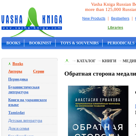
Vasha Kniga Russian B
more than 125,000 Russia
|
|
New Products
Bestsellers
Libraries
BOOKS
BOOKINIST
TOYS & SOUVENIRS
PERIODICALS
ON SALE
КАТАЛОГ
КНИГИ
МЕДИ
Books
Авторы
Серии
Обратная сторона медал
Периодика
Букинистическая
литература
Книги на украинском
языке
Tamizdat
Детская литература
Дом и семья