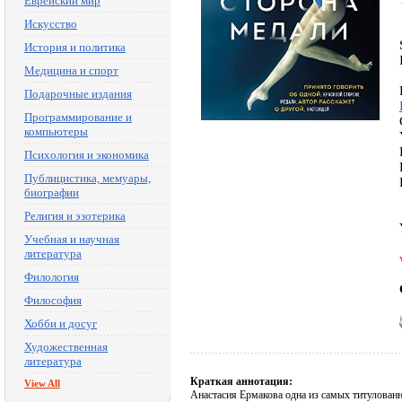
Еврейский мир
Искусство
История и политика
Медицина и спорт
Подарочные издания
Программирование и
компьютеры
Психология и экономика
Публицистика, мемуары,
биографии
Религия и эзотерика
Учебная и научная
литература
Филология
Философия
Хобби и досуг
Художественная
литература
Краткая аннотация:
View All
Анастасия Ермакова одна из самых титулован