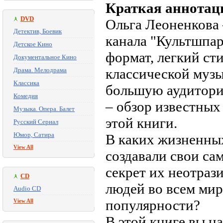
Краткая аннотац
DVD
Ольга Леоненкова
Детектив, Боевик
канала "Культшпар
Детское Кино
формат, легкий ст
Документальное Кино
классической музы
Драма. Мелодрама
Классика
большую аудитори
Комедия
– обзор известных
Музыка. Опера. Балет
этой книги.
Русский Сериал
Юмор, Сатира
В каких жизненны
View All
создавали свои са
секрет их неотраз
CD
людей во всем ми
Audio CD
популярности?
View All
В этой книге вы н