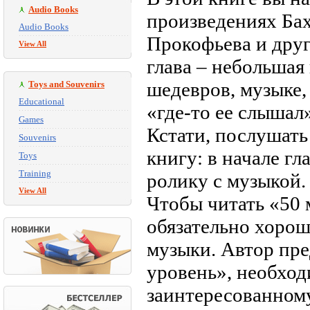
Audio Books
произведениях Бах
Audio Books
Прокофьева и дру
View All
глава – небольшая
шедевров, музыке,
Toys and Souvenirs
Educational
«где-то ее слышал»
Games
Кстати, послушать
Souvenirs
книгу: в начале гл
Toys
Training
ролику с музыкой.
View All
Чтобы читать «50
обязательно хорош
музыки. Автор пре
уровень», необхо
заинтересованному