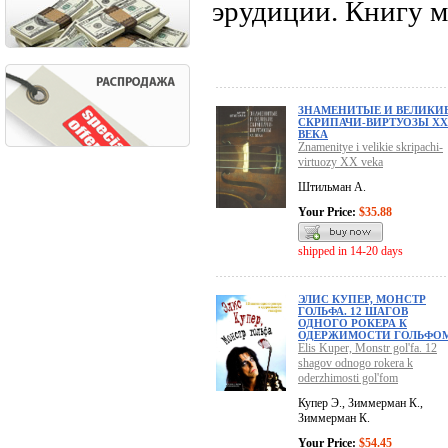
эрудиции. Книгу м
ЗНАМЕНИТЫЕ И ВЕЛИКИ
СКРИПАЧИ-ВИРТУОЗЫ XX
ВЕКА
Znamenitye i velikie skripachi-
virtuozy XX veka
Штильман А.
Your Price:
$35.88
shipped in 14-20 days
ЭЛИС КУПЕР, МОНСТР
ГОЛЬФА. 12 ШАГОВ
ОДНОГО РОКЕРА К
ОДЕРЖИМОСТИ ГОЛЬФО
Elis Kuper, Monstr gol'fa. 12
shagov odnogo rokera k
oderzhimosti gol'fom
Купер Э., Зиммерман К.,
Зиммерман К.
Your Price:
$54.45