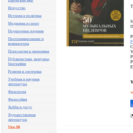
Еврейский мир
T
Искусство
История и политика
S
Медицина и спорт
I
Подарочные издания
P
Программирование и
F
компьютеры
C
Психология и экономика
Y
P
Публицистика, мемуары,
P
биографии
E
Религия и эзотерика
Учебная и научная
Y
литература
Филология
w
Философия
Хобби и досуг
Художественная
литература
View All