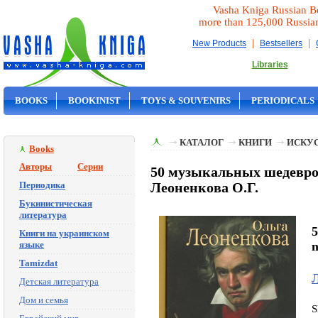
Vasha Kniga Russian B
more than 125,000 Russia
|
|
New Products
Bestsellers
Libraries
BOOKS
BOOKINIST
TOYS & SOUVENIRS
PERIODICALS
ON SALE
КАТАЛОГ
КНИГИ
ИСКУ
Books
Авторы
Серии
50 музыкальных шедевро
Периодика
Леоненкова О.Г.
Букинистическая
литература
5
Книги на украинском
языке
Tamizdat
Л
Детская литература
Дом и семья
S